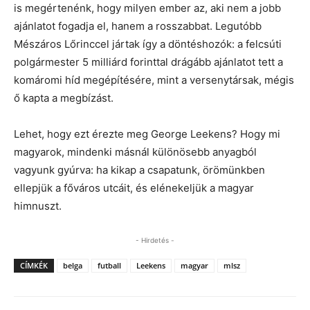
is megértenénk, hogy milyen ember az, aki nem a jobb
ajánlatot fogadja el, hanem a rosszabbat. Legutóbb
Mészáros Lőrinccel jártak így a döntéshozók: a felcsúti
polgármester 5 milliárd forinttal drágább ajánlatot tett a
komáromi híd megépítésére, mint a versenytársak, mégis
ő kapta a megbízást.
Lehet, hogy ezt érezte meg George Leekens? Hogy mi
magyarok, mindenki másnál különösebb anyagból
vagyunk gyúrva: ha kikap a csapatunk, örömünkben
ellepjük a főváros utcáit, és elénekeljük a magyar
himnuszt.
- Hirdetés -
CÍMKÉK
belga
futball
Leekens
magyar
mlsz