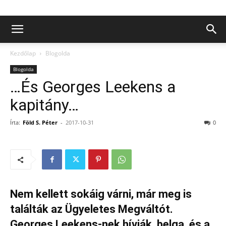
Kezdőlap
Blogolda
Blogolda
…És Georges Leekens a
kapitány…
Írta:
Föld S. Péter
-
2017-10-31
0
Nem kellett sokáig várni, már meg is
találták az Ügyeletes Megváltót.
Georges Leekens-nek hívják, belga, és a