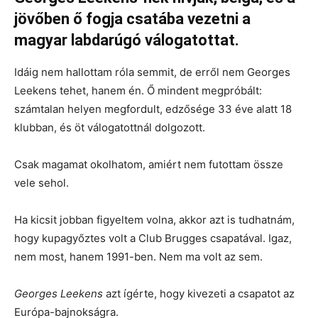
jövőben ő fogja csatába vezetni a
magyar labdarúgó válogatottat.
Idáig nem hallottam róla semmit, de erről nem Georges
Leekens tehet, hanem én. Ő mindent megpróbált:
számtalan helyen megfordult, edzősége 33 éve alatt 18
klubban, és öt válogatottnál dolgozott.
Csak magamat okolhatom, amiért nem futottam össze
vele sehol.
Ha kicsit jobban figyeltem volna, akkor azt is tudhatnám,
hogy kupagyőztes volt a Club Brugges csapatával. Igaz,
nem most, hanem 1991-ben. Nem ma volt az sem.
Georges
Leekens
azt ígérte, hogy kivezeti a csapatot az
Európa-bajnokságra.