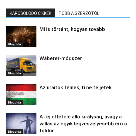
KAPCSOLÓDÓ CIKKEK
TÖBB A SZERZŐTŐL
Mi is történt, hogyan tovább
Blogolda
Wáberer-módszer
Blogolda
Az uraitok félnek, ti ne féljetek
Blogolda
A fejjel lefelé álló királyság, avagy a
vallás az egyik legveszélyesebb erő a
földön
Blogolda