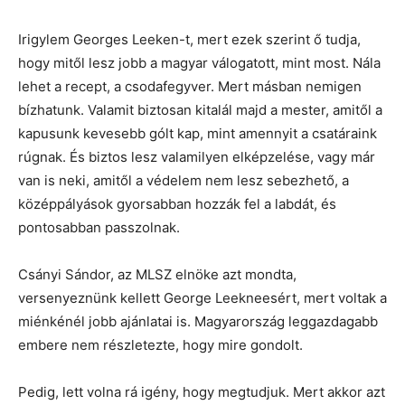
Irigylem Georges Leeken-t, mert ezek szerint ő tudja,
hogy mitől lesz jobb a magyar válogatott, mint most. Nála
lehet a recept, a csodafegyver. Mert másban nemigen
bízhatunk. Valamit biztosan kitalál majd a mester, amitől a
kapusunk kevesebb gólt kap, mint amennyit a csatáraink
rúgnak. És biztos lesz valamilyen elképzelése, vagy már
van is neki, amitől a védelem nem lesz sebezhető, a
középpályások gyorsabban hozzák fel a labdát, és
pontosabban passzolnak.
Csányi Sándor, az MLSZ elnöke azt mondta,
versenyeznünk kellett George Leekneesért, mert voltak a
miénkénél jobb ajánlatai is. Magyarország leggazdagabb
embere nem részletezte, hogy mire gondolt.
Pedig, lett volna rá igény, hogy megtudjuk. Mert akkor azt