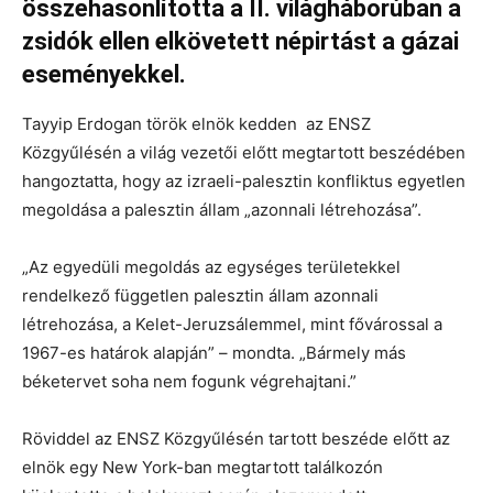
összehasonlította a II. világháborúban a
zsidók ellen elkövetett népirtást a gázai
eseményekkel.
Tayyip Erdogan török ​​elnök kedden az ENSZ
Közgyűlésén a világ vezetői előtt megtartott beszédében
hangoztatta, hogy az izraeli-palesztin konfliktus egyetlen
megoldása a palesztin állam „azonnali létrehozása”.
„Az egyedüli megoldás az egységes területekkel
rendelkező független palesztin állam azonnali
létrehozása, a Kelet-Jeruzsálemmel, mint fővárossal a
1967-es határok alapján” – mondta. „Bármely más
béketervet soha nem fogunk végrehajtani.”
Röviddel az ENSZ Közgyűlésén tartott beszéde előtt az
elnök egy New York-ban megtartott találkozón