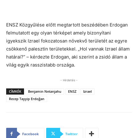
ENSZ Közgyűlése előtt megtartott beszédében Erdogan
felmutatott egy olyan térképet amely bizonyítani
igyekszik Izrael fokozatosan növekvő területét az egyre
csökkenő palesztin területekkel. „Hol vannak Izrael állam
határai?” – kérdezte Erdogan, aki szerint a zsidó állam a
világ egyik rasszistabb országa.
- Hirdetés -
CÍMKÉK
Benjamin Netanjahu
ENSZ
Izrael
Recep Tayyip Erdoğan
Facebook
Twitter