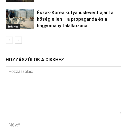
Észak‑Korea kutyahúslevest ajánl a
hőség ellen – a propaganda és a
hagyomány találkozása
Érdekes
HOZZÁSZÓLOK A CIKKHEZ