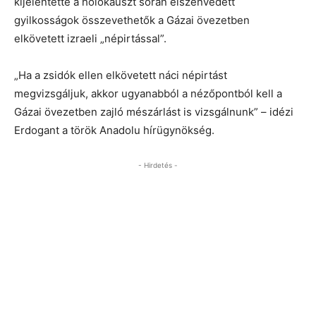
kijelentette a holokauszt során elszenvedett
gyilkosságok összevethetők a Gázai övezetben
elkövetett izraeli „népirtással”.
„Ha a zsidók ellen elkövetett náci népirtást
megvizsgáljuk, akkor ugyanabból a nézőpontból kell a
Gázai övezetben zajló mészárlást is vizsgálnunk” – idézi
Erdogant a török ​​Anadolu hírügynökség.
- Hirdetés -