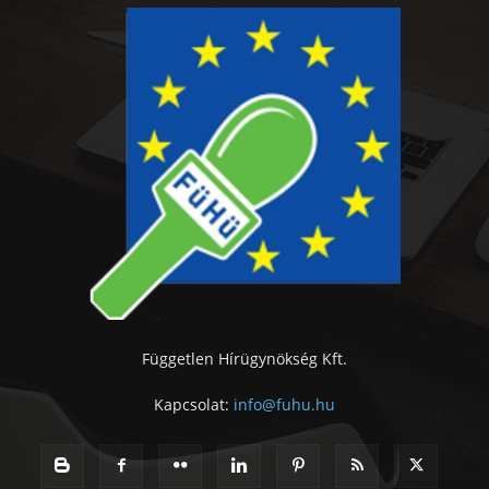
Független Hírügynökség Kft.
Kapcsolat:
info@fuhu.hu