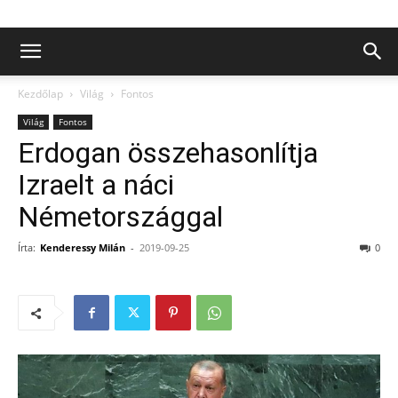
Kezdőlap
Világ
Fontos
Világ
Fontos
Erdogan összehasonlítja
Izraelt a náci
Németországgal
Írta:
Kenderessy Milán
-
2019-09-25
0