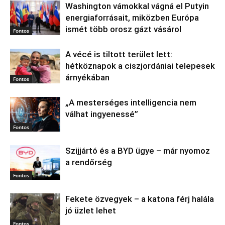
Washington vámokkal vágná el Putyin
energiaforrásait, miközben Európa
ismét több orosz gázt vásárol
Fontos
A vécé is tiltott terület lett:
hétköznapok a ciszjordániai telepesek
árnyékában
Fontos
„A mesterséges intelligencia nem
válhat ingyenessé”
Fontos
Szijjártó és a BYD ügye – már nyomoz
a rendőrség
Fontos
Fekete özvegyek – a katona férj halála
jó üzlet lehet
Fontos