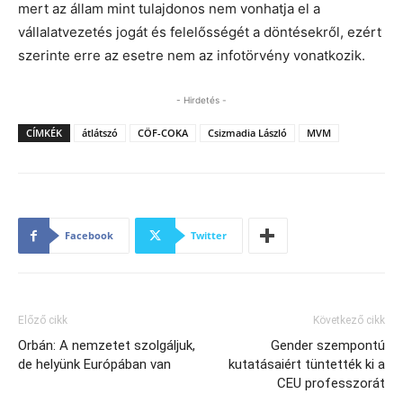
mert az állam mint tulajdonos nem vonhatja el a
vállalatvezetés jogát és felelősségét a döntésekről, ezért
szerinte erre az esetre nem az infotörvény vonatkozik.
- Hirdetés -
CÍMKÉK
átlátszó
CÖF-COKA
Csizmadia László
MVM
Facebook
Twitter
Előző cikk
Következő cikk
Orbán: A nemzetet szolgáljuk,
Gender szempontú
de helyünk Európában van
kutatásaiért tüntették ki a
CEU professzorát