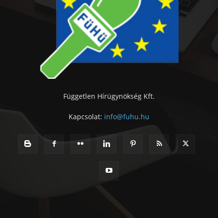
Független Hírügynökség Kft.
Kapcsolat:
info@fuhu.hu