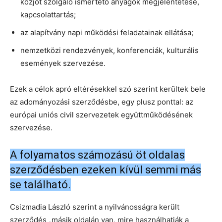
közjót szolgáló ismertető anyagok megjelentetése,
kapcsolattartás;
az alapítvány napi működési feladatainak ellátása;
nemzetközi rendezvények, konferenciák, kulturális
események szervezése.
Ezek a célok apró eltérésekkel szó szerint kerültek bele
az adományozási szerződésbe, egy plusz ponttal: az
európai uniós civil szervezetek együttműködésének
szervezése.
A folyamatos számozású öt oldalas
szerződésben ezeken kívül semmi más
se található.
Csizmadia László szerint a nyilvánosságra került
szerződés „másik oldalán van, mire használhatják a