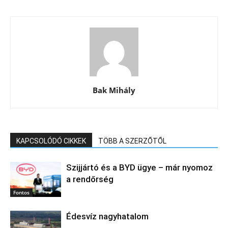
Bak Mihály
KAPCSOLÓDÓ CIKKEK
TÖBB A SZERZŐTŐL
Szijjártó és a BYD ügye – már nyomoz
a rendőrség
Fontos
Édesvíz nagyhatalom