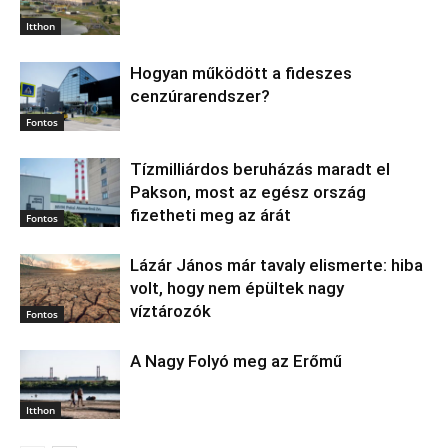
Itthon
Hogyan működött a fideszes
cenzúrarendszer?
Fontos
Tízmilliárdos beruházás maradt el
Pakson, most az egész ország
fizetheti meg az árát
Fontos
Lázár János már tavaly elismerte: hiba
volt, hogy nem épültek nagy
víztározók
Fontos
A Nagy Folyó meg az Erőmű
Itthon