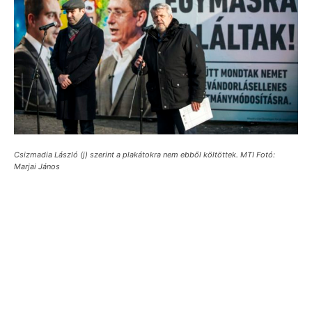
Csizmadia László (j) szerint a plakátokra nem ebből költöttek. MTI Fotó:
Marjai János