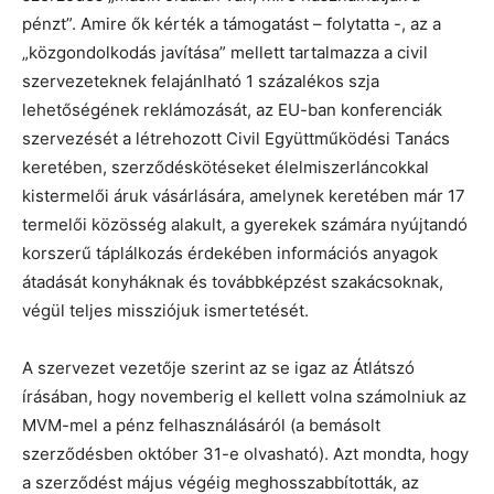
pénzt”. Amire ők kérték a támogatást – folytatta -, az a
„közgondolkodás javítása” mellett tartalmazza a civil
szervezeteknek felajánlható 1 százalékos szja
lehetőségének reklámozását, az EU-ban konferenciák
szervezését a létrehozott Civil Együttműködési Tanács
keretében, szerződéskötéseket élelmiszerláncokkal
kistermelői áruk vásárlására, amelynek keretében már 17
termelői közösség alakult, a gyerekek számára nyújtandó
korszerű táplálkozás érdekében információs anyagok
átadását konyháknak és továbbképzést szakácsoknak,
végül teljes missziójuk ismertetését.
A szervezet vezetője szerint az se igaz az Átlátszó
írásában, hogy novemberig el kellett volna számolniuk az
MVM-mel a pénz felhasználásáról (a bemásolt
szerződésben október 31-e olvasható). Azt mondta, hogy
a szerződést május végéig meghosszabbították, az