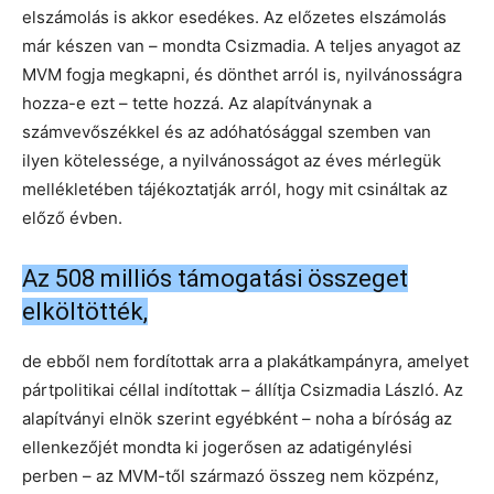
elszámolás is akkor esedékes. Az előzetes elszámolás
már készen van – mondta Csizmadia. A teljes anyagot az
MVM fogja megkapni, és dönthet arról is, nyilvánosságra
hozza-e ezt – tette hozzá. Az alapítványnak a
számvevőszékkel és az adóhatósággal szemben van
ilyen kötelessége, a nyilvánosságot az éves mérlegük
mellékletében tájékoztatják arról, hogy mit csináltak az
előző évben.
Az 508 milliós támogatási összeget
elköltötték,
de ebből nem fordítottak arra a plakátkampányra, amelyet
pártpolitikai céllal indítottak – állítja Csizmadia László. Az
alapítványi elnök szerint egyébként – noha a bíróság az
ellenkezőjét mondta ki jogerősen az adatigénylési
perben – az MVM-től származó összeg nem közpénz,