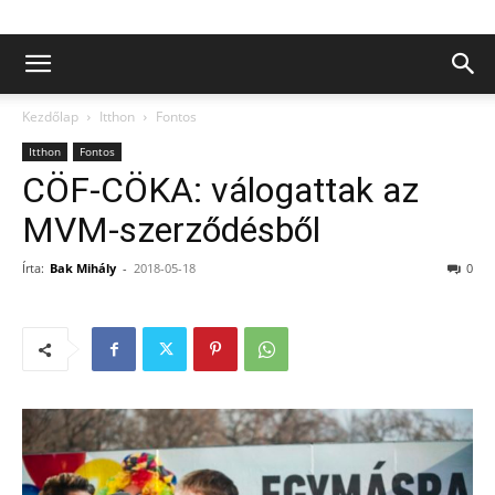
Kezdőlap
Itthon
Fontos
Itthon
Fontos
CÖF-CÖKA: válogattak az
MVM-szerződésből
Írta:
Bak Mihály
-
2018-05-18
0