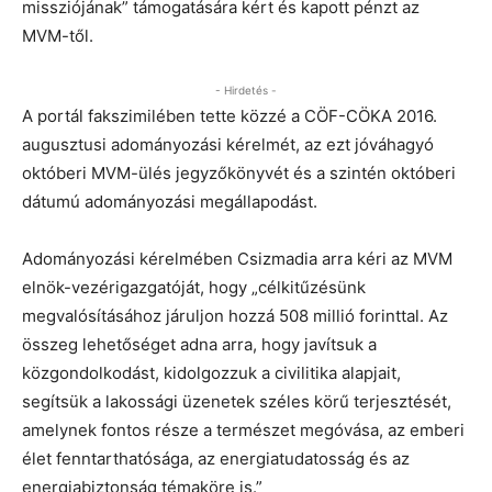
missziójának” támogatására kért és kapott pénzt az
MVM-től.
- Hirdetés -
A portál fakszimilében tette közzé a CÖF-CÖKA 2016.
augusztusi adományozási kérelmét, az ezt jóváhagyó
októberi MVM-ülés jegyzőkönyvét és a szintén októberi
dátumú adományozási megállapodást.
Adományozási kérelmében Csizmadia arra kéri az MVM
elnök-vezérigazgatóját, hogy „célkitűzésünk
megvalósításához járuljon hozzá 508 millió forinttal. Az
összeg lehetőséget adna arra, hogy javítsuk a
közgondolkodást, kidolgozzuk a civilitika alapjait,
segítsük a lakossági üzenetek széles körű terjesztését,
amelynek fontos része a természet megóvása, az emberi
élet fenntarthatósága, az energiatudatosság és az
energiabiztonság témaköre is.”