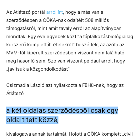
Az Átlátszó portál
arról írt
, hogy a más van a
szerződésben a CÖKA-nak odaítélt 508 milliós
támogatásról, mint amit tavaly erről az alapítványban
mondtak. Egy éve egyebek közt “a táplálkozásbiológiailag
korszerű komplettált ételekről” beszéltek, az azóta az
MVM-től kiperelt szerződésben viszont nem található
meg hasonló sem. Szó van viszont például arról, hogy
„javítsuk a közgondolkodást”.
Csizmadia László azt nyilatkozta a FüHü-nek, hogy az
Átlátszó
a két oldalas szerződésből csak egy
oldalt tett közzé,
kiválogatva annak tartalmát. Holott a CÖKA komplett „civil