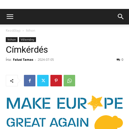
Kezdőlap
Itthon
Itthon
Vélemény
Címkérdés
Írta:
Falusi Tamas
-
2024-07-05
0