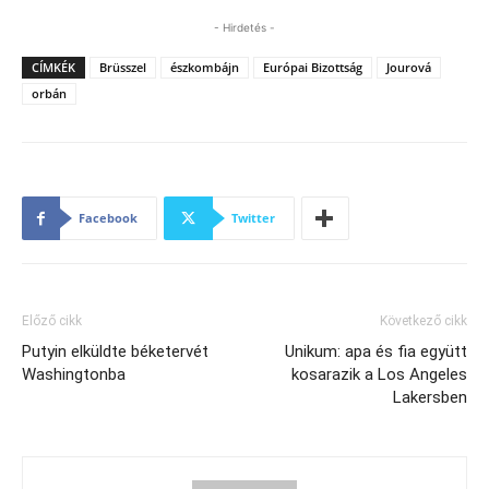
- Hirdetés -
CÍMKÉK
Brüsszel
észkombájn
Európai Bizottság
Jourová
orbán
Facebook
Twitter
Előző cikk
Következő cikk
Putyin elküldte béketervét
Unikum: apa és fia együtt
Washingtonba
kosarazik a Los Angeles
Lakersben