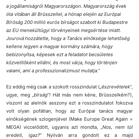
a jogállamiságról Magyarországon. Magyarország évek
óta vitában áll Brüsszellel, a hónap elején az Európai
Bíróság 200 millió eurós bírságot szabott ki Budapestre
az EU menekültügyi törvényeinek megsértése miatt.
Jourová hozzátette, hogy a Tanács elnöksége lehetőség
kellene legyen a magyar kormány számára, hogy
bebizonyítsa, képesek ezt a feladatot becsületes
közvetítőként ellátni, és most várja, hogy történjen
valami, ami a professzionalizmust mutatja.
”
Ez eddig még csak a szokott rosszindulat („
észrevételek
”,
ugye, meg „
bírság
”! Hát más nem kéne, Brüsszelkém?),
viszont az alelnök asszony ezt a rosszindulatot fokozva
volt olyan pofátlan, hogy az Európai tanács magyar
elnökségének szlogenjével (Make Europe Great Again =
MEGA) viccelődött, ugyanis azt mondta, „
Nos, nem túl
eredeti, igaz?
” Nyilván arra gondolt ez a majd