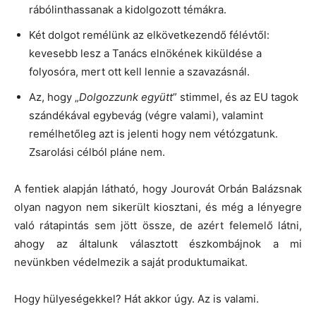
rábólinthassanak a kidolgozott témákra.
Két dolgot remélünk az elkövetkezendő félévtől:
kevesebb lesz a Tanács elnökének kiküldése a
folyosóra, mert ott kell lennie a szavazásnál.
Az, hogy „
Dolgozzunk együtt
” stimmel, és az EU tagok
szándékával egybevág (végre valami), valamint
remélhetőleg azt is jelenti hogy nem vétózgatunk.
Zsarolási célból pláne nem.
A fentiek alapján látható, hogy Jourovát Orbán Balázsnak
olyan nagyon nem sikerült kiosztani, és még a lényegre
való rátapintás sem jött össze, de azért felemelő látni,
ahogy az általunk választott észkombájnok a mi
nevünkben védelmezik a saját produktumaikat.
Hogy hülyeségekkel? Hát akkor úgy. Az is valami.