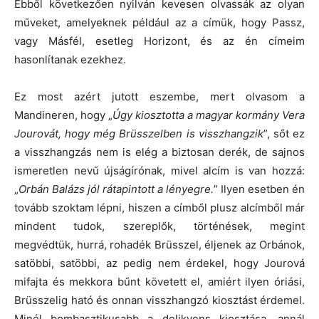
Ebből következően nyilván kevesen olvassák az olyan
műveket, amelyeknek például az a címük, hogy Passz,
vagy Másfél, esetleg Horizont, és az én címeim
hasonlítanak ezekhez.
Ez most azért jutott eszembe, mert olvasom a
Mandineren, hogy „
Úgy kiosztotta a magyar kormány Vera
Jourovát, hogy még Brüsszelben is visszhangzik
”, sőt ez
a visszhangzás nem is elég a biztosan derék, de sajnos
ismeretlen nevű újságírónak, mivel alcím is van hozzá:
„
Orbán Balázs jól rátapintott a lényegre.
” Ilyen esetben én
tovább szoktam lépni, hiszen a címből plusz alcímből már
mindent tudok, szereplők, történések, megint
megvédtük, hurrá, rohadék Brüsszel, éljenek az Orbánok,
satöbbi, satöbbi, az pedig nem érdekel, hogy Jourová
mifajta és mekkora bűnt követett el, amiért ilyen óriási,
Brüsszelig ható és onnan visszhangzó kiosztást érdemel.
Minél bombasztikusabb a delikvens kiosztása, annál