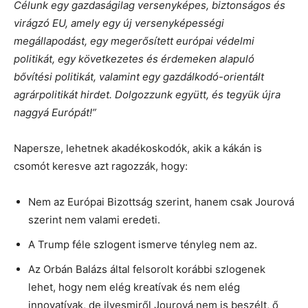
Célunk egy gazdaságilag versenyképes, biztonságos és
virágzó EU, amely egy új versenyképességi
megállapodást, egy megerősített európai védelmi
politikát, egy következetes és érdemeken alapuló
bővítési politikát, valamint egy gazdálkodó-orientált
agrárpolitikát hirdet. Dolgozzunk együtt, és tegyük újra
naggyá Európát!”
Napersze, lehetnek akadékoskodók, akik a kákán is
csomót keresve azt ragozzák, hogy:
Nem az Európai Bizottság szerint, hanem csak Jourová
szerint nem valami eredeti.
A Trump féle szlogent ismerve tényleg nem az.
Az Orbán Balázs által felsorolt korábbi szlogenek
lehet, hogy nem elég kreatívak és nem elég
innovatívak, de ilyesmiről Jourová nem is beszélt, ő