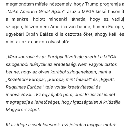
megmondtam miféle nőszemély, hogy Trump programja a
„
Make America Great Again
”, azaz a MAGA kissé hasonlít
a miénkre, holott mindenki láthatja, hogy ez vadiúj
szlogen, hiszen nem America van benne, hanem Europe,
ugyebár! Orbán Balázs ki is osztotta őket, ahogy kell, és
mint az az x.com-on olvasható:
„
Věra Jourová és az Európai Bizottság szerint a MEGA
szlogenből hiányzik az eredetiség. Nem vagyok biztos
benne, hogy az olyan korábbi szlogenekben, mint a
„Közelebbi Európa”, „Európa, mint feladat” és „Együtt.
Rugalmas Európa.” tele voltak kreativitással és
innovációval… Ez egy újabb pont, ahol Brüsszel ismét
megragadja a lehetőséget, hogy igazságtalanul kritizálja
Magyarországot.
Itt az ideje a cselekvésnek, ezt jelenti a magyar mottó!