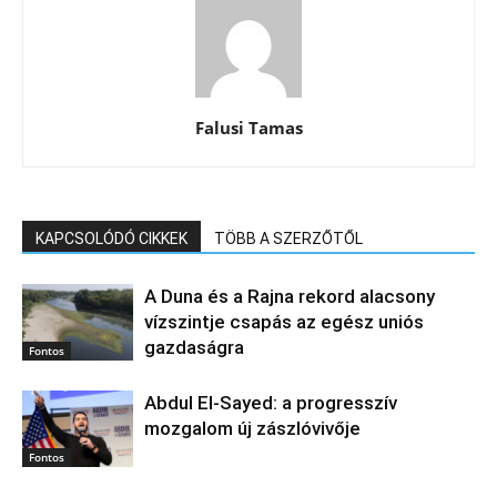
Falusi Tamas
KAPCSOLÓDÓ CIKKEK
TÖBB A SZERZŐTŐL
A Duna és a Rajna rekord alacsony
vízszintje csapás az egész uniós
gazdaságra
Fontos
Abdul El‑Sayed: a progresszív
mozgalom új zászlóvivője
Fontos