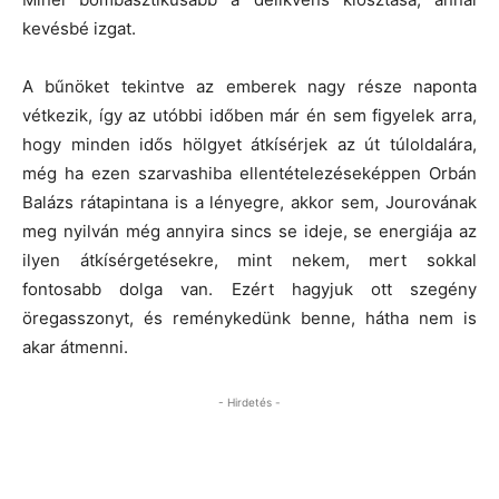
kevésbé izgat.
A bűnöket tekintve az emberek nagy része naponta
vétkezik, így az utóbbi időben már én sem figyelek arra,
hogy minden idős hölgyet átkísérjek az út túloldalára,
még ha ezen szarvashiba ellentételezéseképpen Orbán
Balázs rátapintana is a lényegre, akkor sem, Jourovának
meg nyilván még annyira sincs se ideje, se energiája az
ilyen átkísérgetésekre, mint nekem, mert sokkal
fontosabb dolga van. Ezért hagyjuk ott szegény
öregasszonyt, és reménykedünk benne, hátha nem is
akar átmenni.
- Hirdetés -