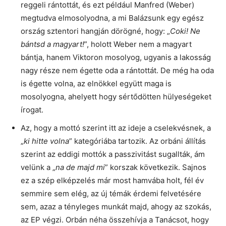
reggeli rántottát, és ezt például Manfred (Weber)
megtudva elmosolyodna, a mi Balázsunk egy egész
ország sztentori hangján dörögné, hogy: „
Coki! Ne
bántsd a magyart!
”, holott Weber nem a magyart
bántja, hanem Viktoron mosolyog, ugyanis a lakosság
nagy része nem égette oda a rántottát. De még ha oda
is égette volna, az elnökkel együtt maga is
mosolyogna, ahelyett hogy sértődötten hülyeségeket
írogat.
Az, hogy a mottó szerint itt az ideje a cselekvésnek, a
„
ki hitte volna
” kategóriába tartozik. Az orbáni állítás
szerint az eddigi mottók a passzivitást sugallták, ám
velünk a „
na de majd mi
” korszak következik. Sajnos
ez a szép elképzelés már most hamvába holt, fél év
semmire sem elég, az új témák érdemi felvetésére
sem, azaz a tényleges munkát majd, ahogy az szokás,
az EP végzi. Orbán néha összehívja a Tanácsot, hogy