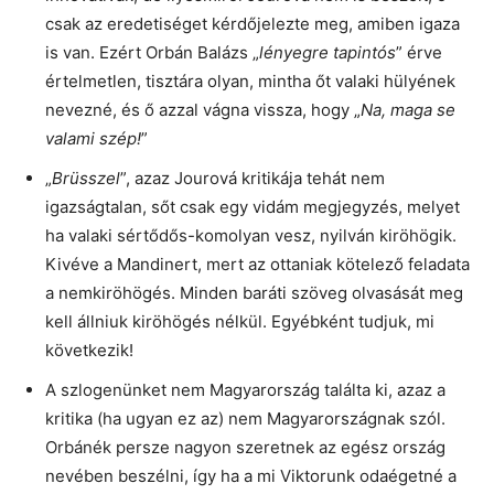
csak az eredetiséget kérdőjelezte meg, amiben igaza
is van. Ezért Orbán Balázs „
lényegre tapintós
” érve
értelmetlen, tisztára olyan, mintha őt valaki hülyének
nevezné, és ő azzal vágna vissza, hogy „
Na, maga se
valami szép!
”
„
Brüsszel
”, azaz Jourová kritikája tehát nem
igazságtalan, sőt csak egy vidám megjegyzés, melyet
ha valaki sértődős-komolyan vesz, nyilván kiröhögik.
Kivéve a Mandinert, mert az ottaniak kötelező feladata
a nemkiröhögés. Minden baráti szöveg olvasását meg
kell állniuk kiröhögés nélkül. Egyébként tudjuk, mi
következik!
A szlogenünket nem Magyarország találta ki, azaz a
kritika (ha ugyan ez az) nem Magyarországnak szól.
Orbánék persze nagyon szeretnek az egész ország
nevében beszélni, így ha a mi Viktorunk odaégetné a