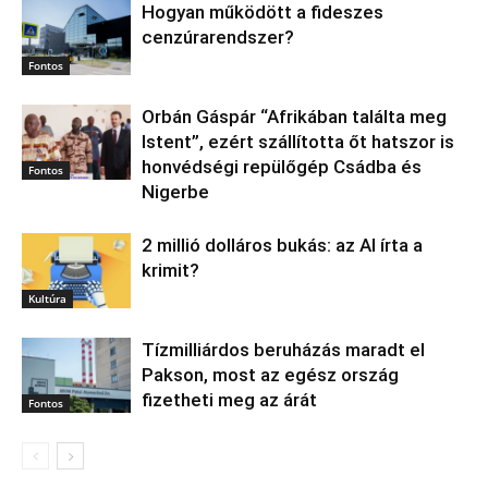
Hogyan működött a fideszes
cenzúrarendszer?
Fontos
Orbán Gáspár “Afrikában találta meg
Istent”, ezért szállította őt hatszor is
honvédségi repülőgép Csádba és
Fontos
Nigerbe
2 millió dolláros bukás: az AI írta a
krimit?
Kultúra
Tízmilliárdos beruházás maradt el
Pakson, most az egész ország
fizetheti meg az árát
Fontos