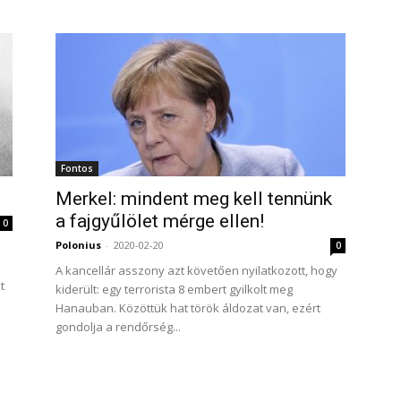
Fontos
Merkel: mindent meg kell tennünk
a fajgyűlölet mérge ellen!
0
Polonius
-
2020-02-20
0
A kancellár asszony azt követően nyilatkozott, hogy
t
kiderült: egy terrorista 8 embert gyilkolt meg
Hanauban. Közöttük hat török áldozat van, ezért
gondolja a rendőrség...