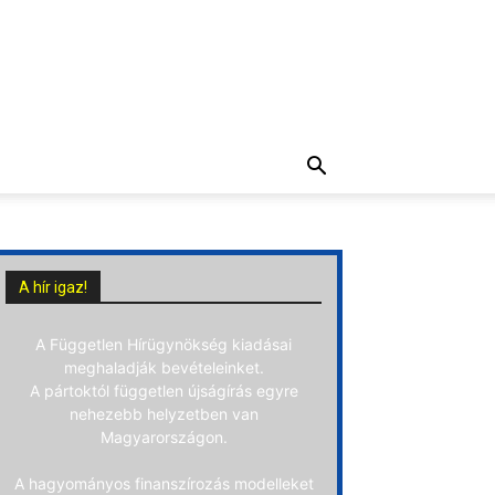
A hír igaz!
A Független Hírügynökség kiadásai
meghaladják bevételeinket.
A pártoktól független újságírás egyre
nehezebb helyzetben van
Magyarországon.
A hagyományos finanszírozás modelleket