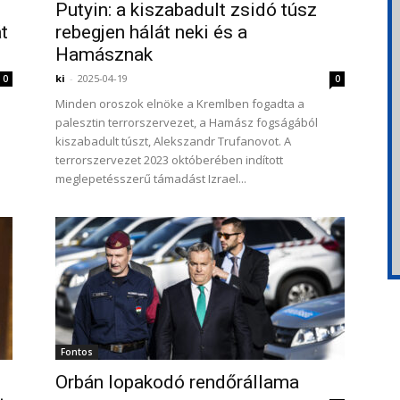
Putyin: a kiszabadult zsidó túsz
t
rebegjen hálát neki és a
Hamásznak
ki
-
2025-04-19
0
0
Minden oroszok elnöke a Kremlben fogadta a
palesztin terrorszervezet, a Hamász fogságából
kiszabadult túszt, Alekszandr Trufanovot. A
terrorszervezet 2023 októberében indított
meglepetésszerű támadást Izrael...
Fontos
Orbán lopakodó rendőrállama