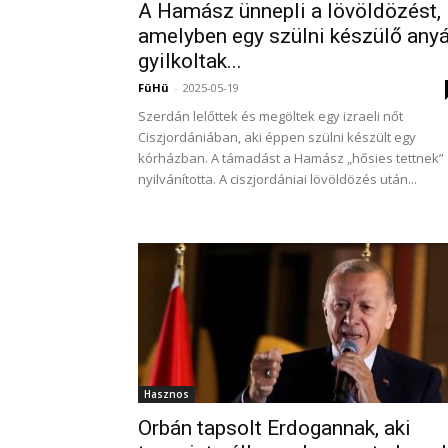
A Hamász ünnepli a lövöldözést,
amelyben egy szülni készülő anyá
gyilkoltak...
FüHü
-
2025-05-19
Szerdán lelőttek és megöltek egy izraeli nőt
Ciszjordániában, aki éppen szülni készült egy
kórházban. A támadást a Hamász „hősies tettnek”
nyilvánította. A ciszjordániai lövöldözés után...
Hasznos
Orbán tapsolt Erdogannak, aki