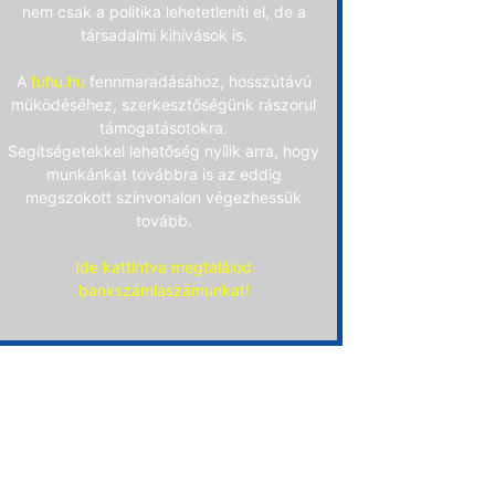
nem csak a politika lehetetleníti el, de a
társadalmi kihívások is.
A
fuhu.hu
fennmaradásához, hosszútávú
működéséhez, szerkesztőségünk rászorul
támogatásotokra.
Segítségetekkel lehetőség nyílik arra, hogy
munkánkat továbbra is az eddig
megszokott színvonalon végezhessük
tovább.
Ide kattintva megtalálod
bankszámlaszámunkat!