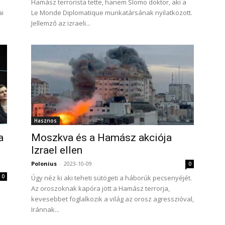
Hamász terrorista tette, hanem Slomo doktor, aki a
ai
Le Monde Diplomatique munkatársának nyilatkozott.
Jellemző az izraeli...
Hasznos
a
Moszkva és a Hamász akciója
Izrael ellen
Polonius
-
2023-10-09
0
0
Úgy néz ki aki teheti sütögeti a háborúk pecsenyéjét.
Az oroszoknak kapóra jött a Hamász terrorja,
kevesebbet foglalkozik a világ az orosz agresszióval,
Iránnak...