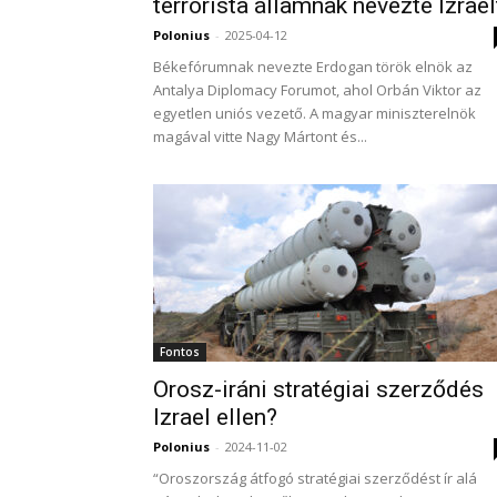
terrorista államnak nevezte Izrael
Polonius
-
2025-04-12
Békefórumnak nevezte Erdogan török elnök az
Antalya Diplomacy Forumot, ahol Orbán Viktor az
egyetlen uniós vezető. A magyar miniszterelnök
magával vitte Nagy Mártont és...
Fontos
Orosz-iráni stratégiai szerződés
Izrael ellen?
Polonius
-
2024-11-02
“Oroszország átfogó stratégiai szerződést ír alá