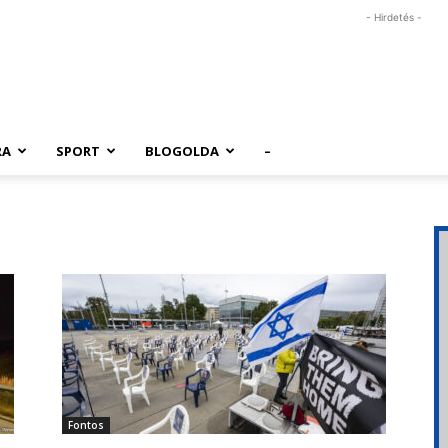
- Hirdetés -
RA
SPORT
BLOGOLDA
–
Fontos