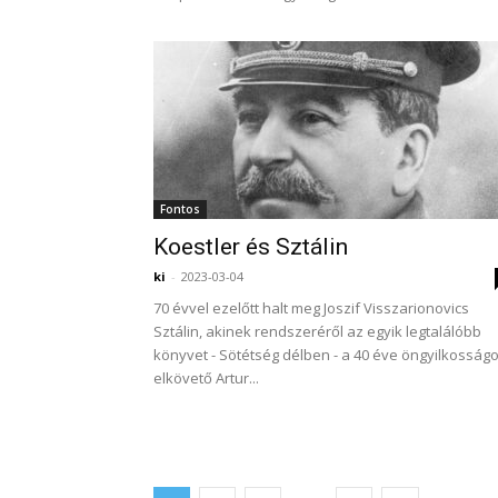
Fontos
Koestler és Sztálin
ki
-
2023-03-04
70 évvel ezelőtt halt meg Joszif Visszarionovics
Sztálin, akinek rendszeréről az egyik legtalálóbb
könyvet - Sötétség délben - a 40 éve öngyilkosságo
elkövető Artur...