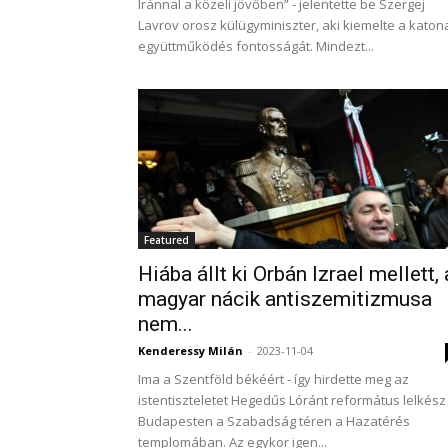
Iránnal a közeli jövőben” - jelentette be Szergej
Lavrov orosz külügyminiszter, aki kiemelte a katon
együttműködés fontosságát. Mindezt...
Featured
Hiába állt ki Orbán Izrael mellett, 
magyar nácik antiszemitizmusa
nem...
Kenderessy Milán
-
2023-11-04
Ima a Szentföld békéért - így hirdette meg az
istentiszteletet Hegedűs Lóránt református lelkész
Budapesten a Szabadság téren a Hazatérés
templomában. Az egykor igen...