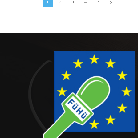
...
1
2
3
7