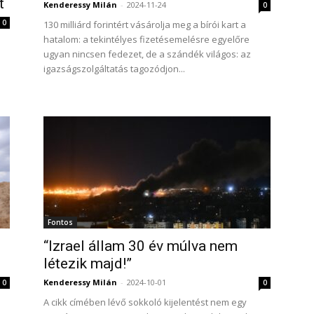
t
Kenderessy Milán
-
2024-11-24
0
0
130 milliárd forintért vásárolja meg a bírói kart a
hatalom: a tekintélyes fizetésemelésre egyelőre
ugyan nincsen fedezet, de a szándék világos: az
igazságszolgáltatás tagozódjon...
Fontos
“Izrael állam 30 év múlva nem
létezik majd!”
Kenderessy Milán
-
2024-10-01
0
0
A cikk címében lévő sokkoló kijelentést nem egy