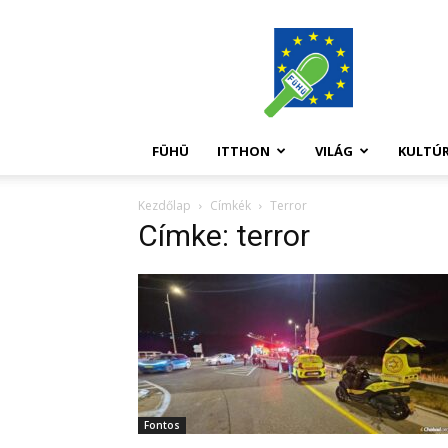
FüHü
FÜHÜ
ITTHON
VILÁG
KULTÚ
Kezdőlap
Címkék
Terror
Címke: terror
Fontos