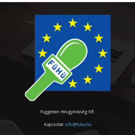
Független Hírügynökség Kft.
Kapcsolat:
info@fuhu.hu