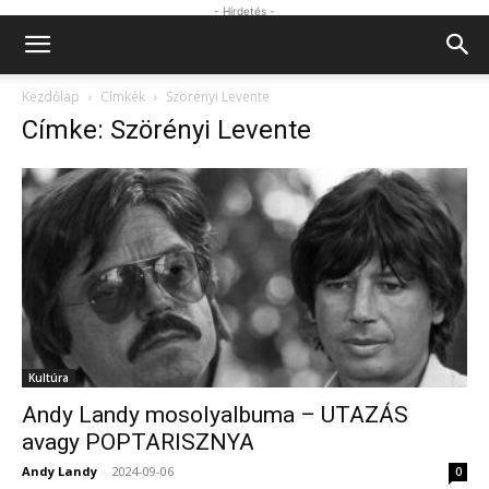
- Hirdetés -
Kezdőlap
Címkék
Szörényi Levente
Címke: Szörényi Levente
Kultúra
Andy Landy mosolyalbuma – UTAZÁS
avagy POPTARISZNYA
Andy Landy
-
2024-09-06
0