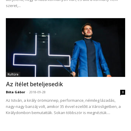
szeret,...
Kultúra
Az ítélet beteljesedik
Bóta Gábor
-
2018-09-28
0
Az István, a király örömünnep, performance, némileg lázadás,
nagy-nagy banzáj volt, amikor 35 évvel ezelőtt a Városligetben, a
Királydombon bemutatták. Sokan többször is megnéztük....