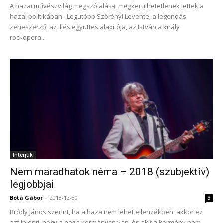
A hazai művészvilág megszólalásai megkerülhetetlenek lettek a
hazai politikában. Legutóbb Szörényi Levente, a legendás
zeneszerző, az Illés együttes alapítója, az István a király
rockopera...
Interjúk
Nem maradhatok néma – 2018 (szubjektív)
legjobbjai
Bóta Gábor
-
2018-12-30
3
Bródy János szerint, ha a haza nem lehet ellenzékben, akkor ez
azt jelenti, hogy a haza kormányon van, és akit a kormány nem