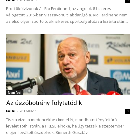
Profi ökölvívónak áll Rio Ferdinand, az angolok 81-szeres
válogatott, 2015-ben visszavonult labdarúgója. Rio Ferdinand nem
az első olyan sportoló, aki sikeres sportpályafutása lezárta után...
Nem foci
Az úszóbotrány folytatódik
FüHü
-
2017-09-11
0
Tiszta vizet a medencékbe címmel írt, mondhatni tényfeltáró
levelet Tóth István, a HKLSE elnöke, ha úgy tetszik a szeptember
elején leváltott úszóelnök, Bienerth Gusztáv...