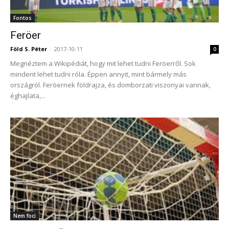
Fontos
Feröer
Föld S. Péter
-
2017-10-11
0
Megnéztem a Wikipédiát, hogy mit lehet tudni Feröerről. Sok
mindent lehet tudni róla. Éppen annyit, mint bármely más
országról. Feröernek földrajza, és domborzati viszonyai vannak,
éghajlata,...
Nem foci