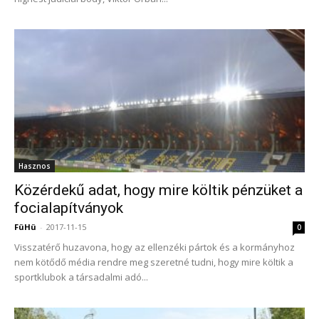
Hasznos
Közérdekű adat, hogy mire költik pénzüket a
focialapítványok
FüHü
-
2017-11-15
0
Visszatérő huzavona, hogy az ellenzéki pártok és a kormányhoz
nem kötődő média rendre meg szeretné tudni, hogy mire költik a
sportklubok a társadalmi adó...