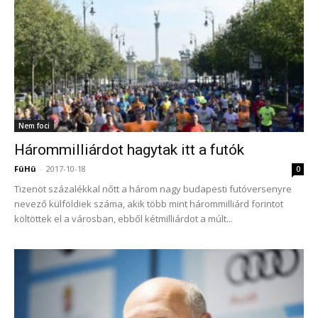
Nem foci
Hárommilliárdot hagytak itt a futók
FüHü
-
2017-10-18
0
Tizenöt százalékkal nőtt a három nagy budapesti futóversenyre
nevező külföldiek száma, akik több mint hárommilliárd forintot
költöttek el a városban, ebből kétmilliárdot a múlt...