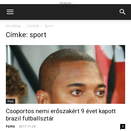
- Hirdetés -
Kezdőlap
Címkék
Sport
Címke: sport
Foci
Csoportos nemi erőszakért 9 évet kapott
brazil futballsztár
FüHü
-
2017-11-24
0