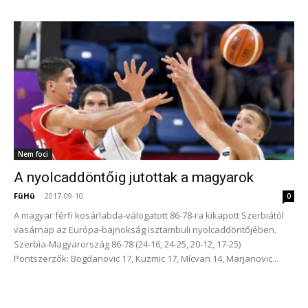
Nem foci
A nyolcaddöntőig jutottak a magyarok
FüHü
-
2017-09-10
0
A magyar férfi kosárlabda-válogatott 86-78-ra kikapott Szerbiától
vasárnap az Európa-bajnokság isztambuli nyolcaddöntőjében.
Szerbia-Magyarország 86-78 (24-16, 24-25, 20-12, 17-25)
Pontszerzők: Bogdanovic 17, Kuzmic 17, Mícvan 14, Marjanovic...