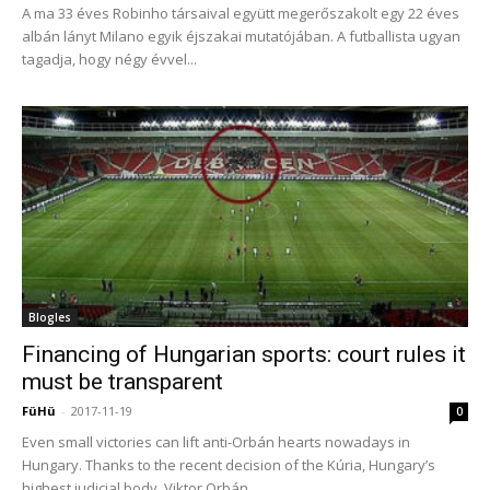
A ma 33 éves Robinho társaival együtt megerőszakolt egy 22 éves
albán lányt Milano egyik éjszakai mutatójában. A futballista ugyan
tagadja, hogy négy évvel...
Blogles
Financing of Hungarian sports: court rules it
must be transparent
FüHü
-
2017-11-19
0
Even small victories can lift anti-Orbán hearts nowadays in
Hungary. Thanks to the recent decision of the Kúria, Hungary’s
highest judicial body, Viktor Orbán...