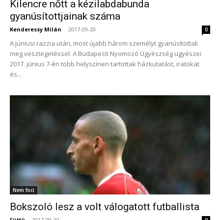
Kilencre nőtt a kézilabdabunda
gyanúsítottjainak száma
Kenderessy Milán
-
2017-09-20
0
A júniusi razzia után, most újabb három személyt gyanúsítottak
meg vesztegetéssel. A Budapesti Nyomozó Ügyészség ügyészei
2017. június 7-én több helyszínen tartottak házkutatást, iratokat
és...
Nem foci
Bokszoló lesz a volt válogatott futballista
FüHü
-
2017-09-19
0