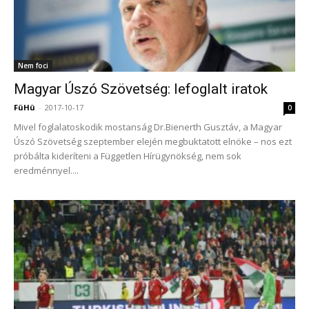
Nem foci
Magyar Úszó Szövetség: lefoglalt iratok
FüHü
-
2017-10-17
0
Mivel foglalatoskodik mostanság Dr.Bienerth Gusztáv, a Magyar
Úszó Szövetség szeptember elején megbuktatott elnöke – nos ezt
próbálta kideríteni a Független Hírügynökség, nem sok
eredménnyel....