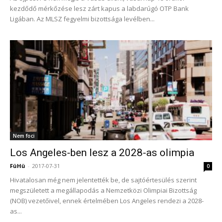
kezdődő mérkőzése lesz zárt kapus a labdarúgó OTP Bank
Ligában. Az MLSZ fegyelmi bizottsága levélben...
Nem foci
Los Angeles-ben lesz a 2028-as olimpia
FüHü
-
2017-07-31
0
Hivatalosan még nem jelentették be, de sajtóértesülés szerint
megszületett a megállapodás a Nemzetközi Olimpiai Bizottság
(NOB) vezetőivel, ennek értelmében Los Angeles rendezi a 2028-
as...