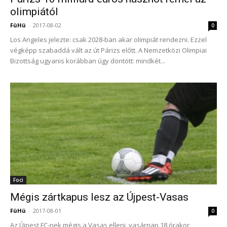
olimpiától
FüHü
-
2017-08-02
0
Los Angeles jelezte: csak 2028-ban akar olimpiát rendezni. Ezzel
végképp szabaddá vált az út Párizs előtt. A Nemzetközi Olimpiai
Bizottság ugyanis korábban úgy döntött: mindkét...
Foci
Mégis zártkapus lesz az Újpest-Vasas
FüHü
-
2017-08-01
0
Az Újpest FC-nek mégis a Vasas elleni, vasárnap 18 órakor