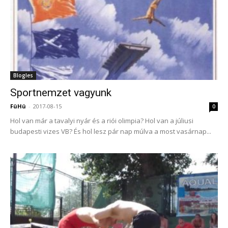
Blogles
Sportnemzet vagyunk
FüHü
-
2017-08-15
0
Hol van már a tavalyi nyár és a riói olimpia? Hol van a júliusi
budapesti vizes VB? És hol lesz pár nap múlva a most vasárnap...