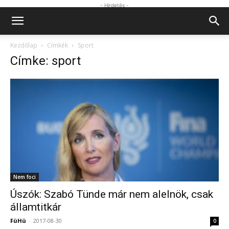
- Hirdetés -
Kezdőlap
Címkék
Sport
Címke: sport
Nem foci
Úszók: Szabó Tünde már nem alelnök, csak
államtitkár
FüHü
-
2017-08-30
0