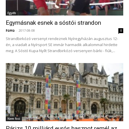
Egyéb
Egymásnak esnek a sóstói strandon
FüHü
-
2017-08-08
0
Strandbirkózó versenyt rendeznek Nyíregyházán augusztus 12-
én, a viadalt a Nyírsport SE immár harmadik alkalommal hirdette
meg. A Sóstó Kupa Nyílt Strandbirkózó versenyen bárki - fiúk,...
Nem foci
Párizs 10 milliárd eurós hasznot remél az