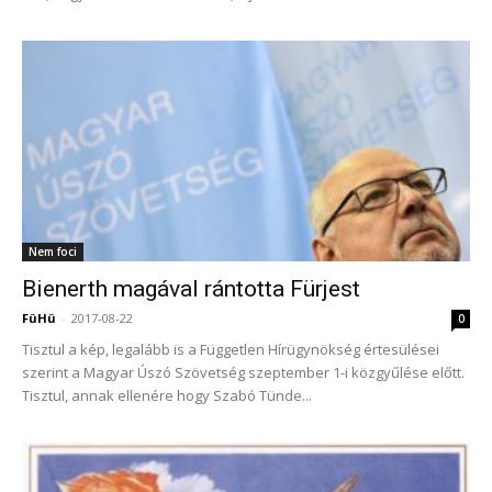
Nem foci
Bienerth magával rántotta Fürjest
FüHü
-
2017-08-22
0
Tisztul a kép, legalább is a Független Hírügynökség értesülései
szerint a Magyar Úszó Szövetség szeptember 1-i közgyűlése előtt.
Tisztul, annak ellenére hogy Szabó Tünde...