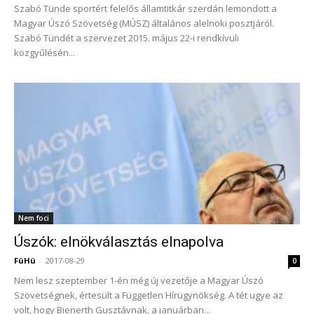
Szabó Tünde sportért felelős államtitkár szerdán lemondott a
Magyar Úszó Szövetség (MÚSZ) általános alelnöki posztjáról.
Szabó Tündét a szervezet 2015. május 22-i rendkívüli
közgyűlésén...
Nem foci
Úszók: elnökválasztás elnapolva
FüHü
-
2017-08-29
0
Nem lesz szeptember 1-én még új vezetője a Magyar Úszó
Szövetségnek, értesült a Független Hírügynökség. A tét ugye az
volt, hogy Bienerth Gusztávnak, a januárban...