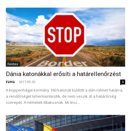
Fontos
Dánia katonákkal erősíti a határellenőrzést
FüHü
-
2017-09-30
0
A koppenhágai kormány 160 katonát küldött a dán-német határra,
a rendőrséget tehermentesítik, de nem veszik át a határőrség
szerepét. A németek tiltakoznak. Mi lesz...