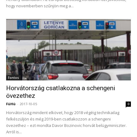
hogy novemberben szűnjön meg a...
Fontos
Horvátország csatlakozna a schengeni
övezethez
FüHü
-
2017-10-05
0
Horvátország mindent elkövet, hogy 2018 végéig technikailag
felkészüljön és még 2019-ben csatlakozzon a schengeni
övezethez – ezt mondta Davor Bozinovic horvát belügyminiszter.
Arról is...