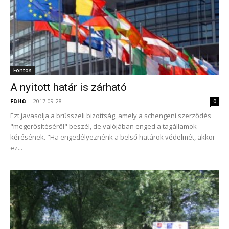
Fontos
A nyitott határ is zárható
FüHü
-
2017-09-28
0
Ezt javasolja a brüsszeli bizottság, amely a schengeni szerződés
"megerősítéséről" beszél, de valójában enged a tagállamok
kérésének. "Ha engedélyeznénk a belső határok védelmét, akkor
ez...