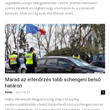
Legalábbis a bajor belügyminiszter szerint. Joachim Herrmann
szerint mindkét országban nagy a korrupció és a szervezett
bűnözés. A két ország évek óta lobbizik azért,...
Fontos
Marad az ellenőrzés több schengeni belső
határon
FüHü
-
2017-10-14
0
Hiába ellenkezett Magyarország, május közepéig
meghosszabbították a belső határellenőrzést a schengeni övezet
néhány államában. Az Európai Bizottság korábban azt javasolta,