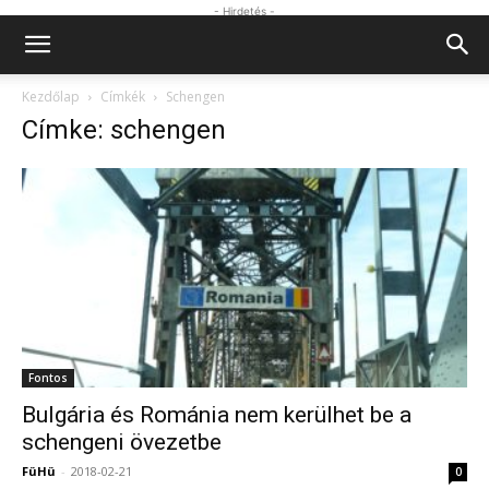
- Hirdetés -
Kezdőlap
Címkék
Schengen
Címke: schengen
Fontos
Bulgária és Románia nem kerülhet be a
schengeni övezetbe
FüHü
-
2018-02-21
0