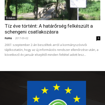
Érdekes
Tíz éve történt: A határőrség felkészült a
schengeni csatlakozásra
FüHü
-
2017-09-02
0
2007. szeptember 2-án beszéltek arról a kormányszóvivői
tájékoztatón, hogy az új információs rendszer ellenőrzése után, a
következő év január elsejétől minden feltétel adott lesz...