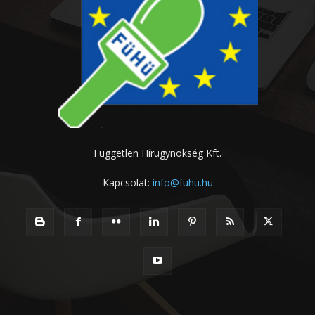
Független Hírügynökség Kft.
Kapcsolat:
info@fuhu.hu