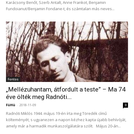
Karácsony Benőt, Szerb Antalt, Anne Frankot, Benjamin
Fundoianut/Benjamin Fondane-t, és számtalan más neves...
Fontos
„Mellézuhantam, átfordult a teste” – Ma 74
éve ölték meg Radnóti...
FüHü
-
2018-11-09
0
Radnóti Miklós 1944. május 19-én írta meg Töredék című
költeményét, s ugyanezen a napon kézhez kapta újabb behívóját,
amely már a harmadik munkaszolgálatára szólt. Május 20-án...