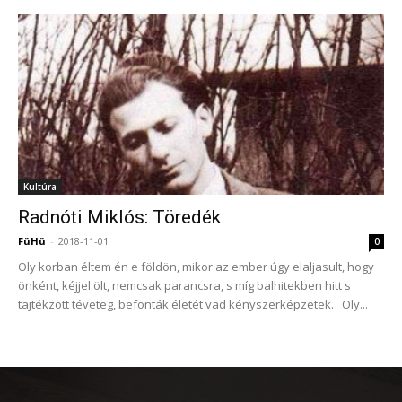
Kultúra
Radnóti Miklós: Töredék
FüHü
-
2018-11-01
0
Oly korban éltem én e földön, mikor az ember úgy elaljasult, hogy
önként, kéjjel ölt, nemcsak parancsra, s míg balhitekben hitt s
tajtékzott téveteg, befonták életét vad kényszerképzetek. Oly...