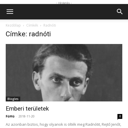
- Hirdetés -
Kezdőlap
Címkék
Radnóti
Címke: radnóti
Blogles
Emberi területek
FüHü
-
2018-11-20
0
Az azonban biztos, hogy olyanok is ölték meg Radnótit, Rejtő Jenőt,