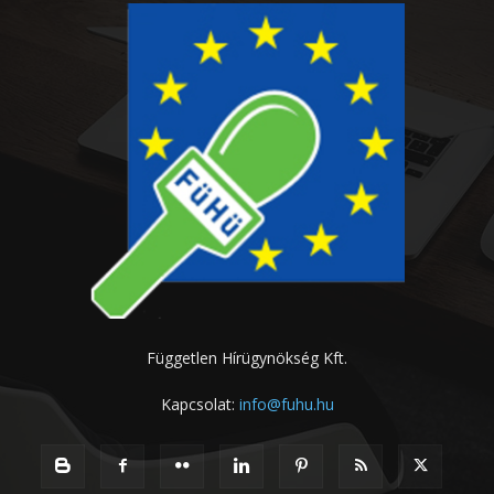
Független Hírügynökség Kft.
Kapcsolat:
info@fuhu.hu