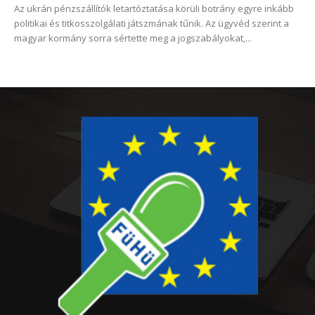
Az ukrán pénzszállítók letartóztatása körüli botrány egyre inkább
politikai és titkosszolgálati játszmának tűnik. Az ügyvéd szerint a
magyar kormány sorra sértette meg a jogszabályokat,...