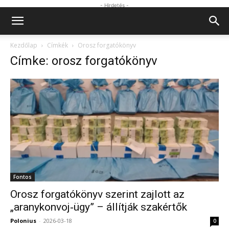
- Hirdetés -
Kezdőlap
Címkék
Orosz forgatókönyv
Címke: orosz forgatókönyv
Fontos
Orosz forgatókönyv szerint zajlott az
„aranykonvoj‑ügy” – állítják szakértők
Polonius
-
2026-03-18
0