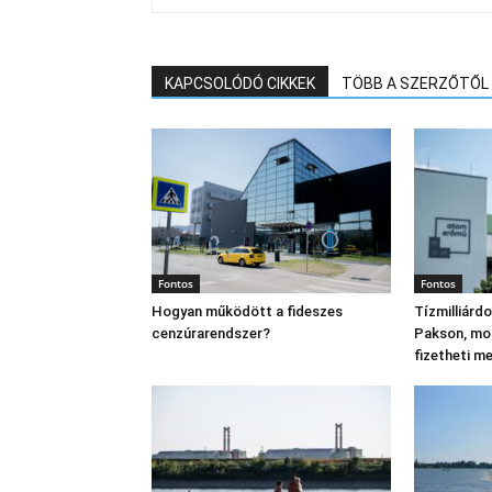
KAPCSOLÓDÓ CIKKEK
TÖBB A SZERZŐTŐL
Fontos
Fontos
Hogyan működött a fideszes
Tízmilliárd
cenzúrarendszer?
Pakson, mo
fizetheti m