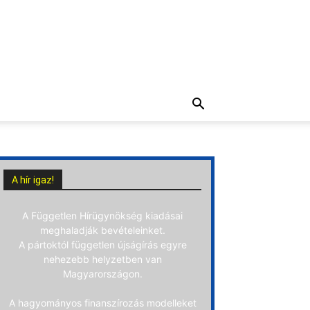
A hír igaz!
A Független Hírügynökség kiadásai
meghaladják bevételeinket.
A pártoktól független újságírás egyre
nehezebb helyzetben van
Magyarországon.
A hagyományos finanszírozás modelleket