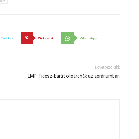
ler
Twitter
Pinterest
WhatsApp
Következő cikk
LMP: Fidesz-barát oligarchák az agráriumban