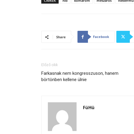
CÍMKÉK
híd
komárom
mészáros
niedermül
Facebook
Share
Előző cikk
Farkasnak nem kongresszuson, hanem
börtönben kellene ülnie
FüHü