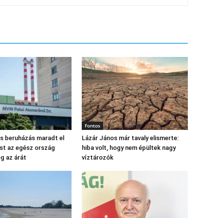
Fontos
os beruházás maradt el
Lázár János már tavaly elismerte:
st az egész ország
hiba volt, hogy nem épültek nagy
eg az árát
víztározók