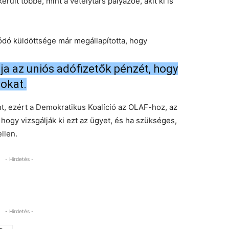
került többe, mint a vetélytárs pályázóé, akit ki is
dó küldöttsége már megállapította, hogy
ja az uniós adófizetők pénzét, hogy
sokat.
ént, ezért a Demokratikus Koalíció az OLAF-hoz, az
 hogy vizsgálják ki ezt az ügyet, és ha szükséges,
llen.
- Hirdetés -
- Hirdetés -