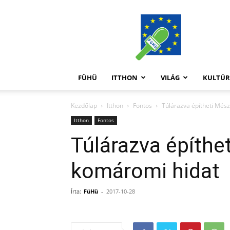
FüHü
FÜHÜ
ITTHON
VILÁG
KULTÚ
Kezdőlap
Itthon
Fontos
Túlárazva építheti Més
Itthon
Fontos
Túlárazva építhe
komáromi hidat
Írta:
FüHü
-
2017-10-28