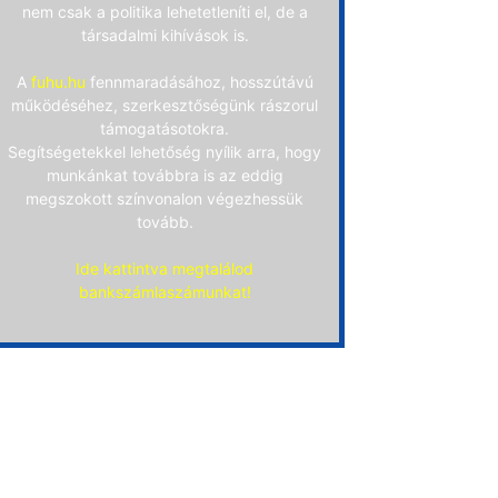
nem csak a politika lehetetleníti el, de a
társadalmi kihívások is.
A
fuhu.hu
fennmaradásához, hosszútávú
működéséhez, szerkesztőségünk rászorul
támogatásotokra.
Segítségetekkel lehetőség nyílik arra, hogy
munkánkat továbbra is az eddig
megszokott színvonalon végezhessük
tovább.
Ide kattintva megtalálod
bankszámlaszámunkat!