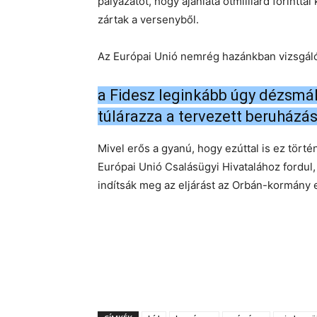
pályázatot, hogy ajánlata ötmilliárd forinttal 
zártak a versenyből.
Az Európai Unió nemrég hazánkban vizsgáló
a Fidesz leginkább úgy dézsmál
túlárazza a tervezett beruházá
Mivel erős a gyanú, hogy ezúttal is ez tört
Európai Unió Csalásügyi Hivatalához fordul,
indítsák meg az eljárást az Orbán-kormány e