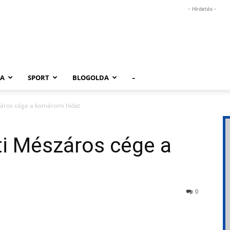
- Hirdetés -
RA
SPORT
BLOGOLDA
–
záros cége a komáromi hidat
ti Mészáros cége a
0