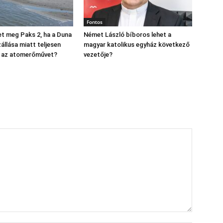
Fontos
t meg Paks 2, ha a Duna
Német László bíboros lehet a
állása miatt teljesen
magyar katolikus egyház következő
ák az atomerőművet?
vezetője?