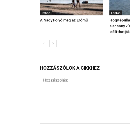
Itthon
Fontos
A Nagy Folyó meg az Erőmű
Hogy épülhe
alacsony víz
leállíthatj
HOZZÁSZÓLOK A CIKKHEZ