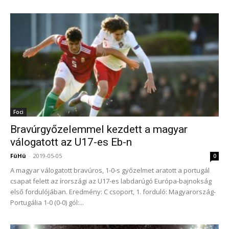
Foci
Bravúrgyőzelemmel kezdett a magyar
válogatott az U17-es Eb-n
FüHü
-
2019-05-05
0
A magyar válogatott bravúros, 1-0-s győzelmet aratott a portugál
csapat felett az írországi az U17-es labdarúgó Európa-bajnokság
első fordulójában. Eredmény: C csoport, 1. forduló: Magyarország-
Portugália 1-0 (0-0) gól:...