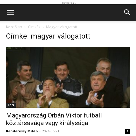
- Hirdetés -
Kezdőlap
Címkék
Magyar válogatott
Címke: magyar válogatott
Foci
Magyarország Orbán Viktor futball
köztársasága vagy királysága
Kenderessy Milán
-
2021-06-21
1