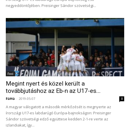
negyeddöntőjében. Preisinger Sándor szövetségi...
Foci
Megint nyert és közel került a
továbbjutáshoz az Eb-n az U17-es...
FüHü
-
2019-05-07
0
A magyar válogatott a második mérkőzését is megnyerte az
írországi U17-es labdarúgó Európa-bajnokságon: Preisinger
Sándor szövetségi edző együttese kedden 2-1-re verte az
izlandiakat, így...