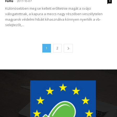
FüHü
-
2017-10-07
0
Különösebben meg se kellett erőltetnie magát a svájci
válogatottnak, a kapura a meccs nagy részében veszélytelen
magyarok védelmi hibáit kihasználva könnyen nyerték a vb-
selejtezőt,...
1
2