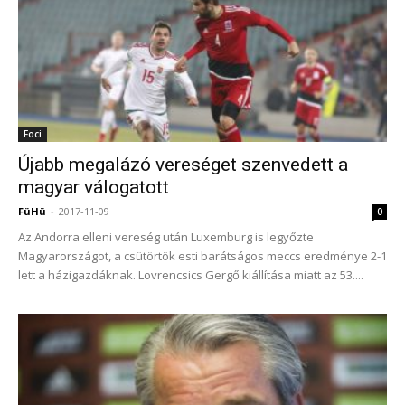
Foci
Újabb megalázó vereséget szenvedett a
magyar válogatott
FüHü
-
2017-11-09
0
Az Andorra elleni vereség után Luxemburg is legyőzte
Magyarországot, a csütörtök esti barátságos meccs eredménye 2-1
lett a házigazdáknak. Lovrencsics Gergő kiállítása miatt az 53....