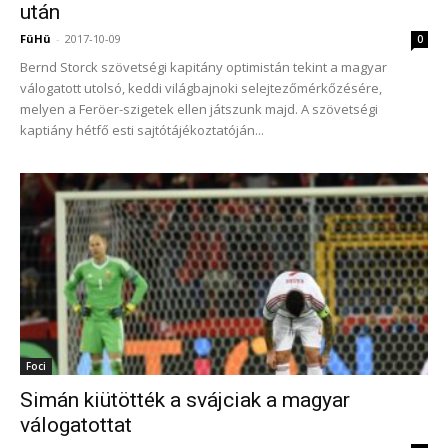
után
FüHü
-
2017-10-09
0
Bernd Storck szövetségi kapitány optimistán tekint a magyar
válogatott utolsó, keddi világbajnoki selejtezőmérkőzésére,
melyen a Feröer-szigetek ellen játszunk majd. A szövetségi
kaptiány hétfő esti sajtótájékoztatóján...
Foci
Simán kiütötték a svájciak a magyar
válogatottat