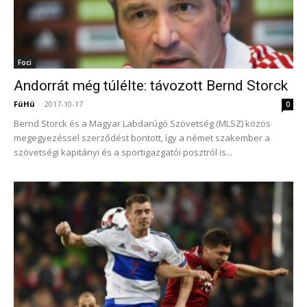
Foci
Andorrát még túlélte: távozott Bernd Storck
FüHü
-
2017-10-17
0
Bernd Storck és a Magyar Labdarúgó Szövetség (MLSZ) közös
megegyezéssel szerződést bontott, így a német szakember a
szövetségi kapitányi és a sportigazgatói posztról is...