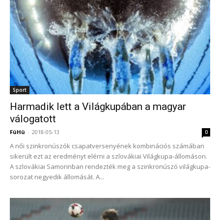
Sport
Harmadik lett a Világkupában a magyar
válogatott
FüHü
-
2018-05-13
0
A női szinkronúszók csapatversenyének kombinációs számában
sikerült ezt az eredményt elérni a szlovákiai Világkupa-állomáson.
A szlovákiai Samorinban rendezték meg a szinkronúszó világkupa-
sorozat negyedik állomását. A...