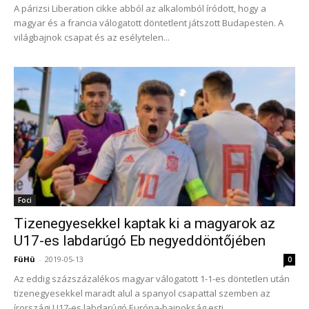
A párizsi Liberation cikke abból az alkalomból íródott, hogy a
magyar és a francia válogatott döntetlent játszott Budapesten. A
világbajnok csapat és az esélytelen...
Foci
Tizenegyesekkel kaptak ki a magyarok az
U17-es labdarúgó Eb negyeddöntőjében
FüHü
-
2019-05-13
0
Az eddig százszázalékos magyar válogatott 1-1-es döntetlen után
tizenegyesekkel maradt alul a spanyol csapattal szemben az
írországi U17-es labdarúgó Európa-bajnokság esti