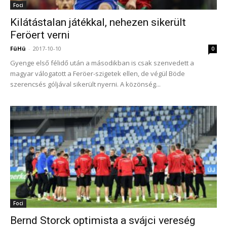
Foci
Kilátástalan játékkal, nehezen sikerült
Feröert verni
FüHü
-
2017-10-10
0
Gyenge első félidő után a másodikban is csak szenvedett a
magyar válogatott a Feröer-szigetek ellen, de végül Böde
szerencsés góljával sikerült nyerni. A közönség...
Foci
Bernd Storck optimista a svájci vereség