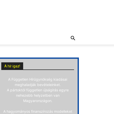
A hír igaz!
A Független Hírügynökség kiadásai
meghaladják bevételeinket.
A pártoktól független újságírás egyre
nehezebb helyzetben van
Magyarországon.
A hagyományos finanszírozás modelleket