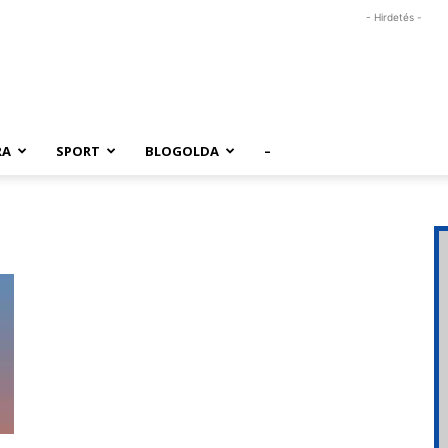
- Hirdetés -
RA
SPORT
BLOGOLDA
–