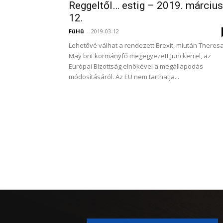
Reggeltől… estig – 2019. március
12.
FüHü
-
2019-03-12
Lehetővé válhat a rendezett Brexit, miután Theres
May brit kormányfő megegyezett Junckerrel, az
Európai Bizottság elnökével a megállapodás
módosításáról. Az EU nem tarthatja...