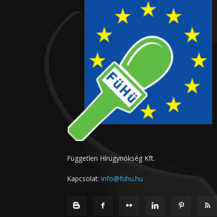
Független Hírügynökség Kft.
Kapcsolat:
info@fuhu.hu