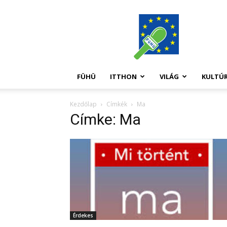
FüHü
FÜHÜ
ITTHON
VILÁG
KULTÚ
Kezdőlap
Címkék
Ma
Címke: Ma
Érdekes