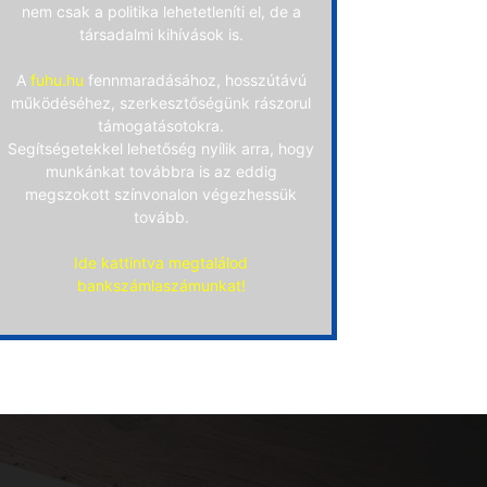
nem csak a politika lehetetleníti el, de a
társadalmi kihívások is.
A
fuhu.hu
fennmaradásához, hosszútávú
működéséhez, szerkesztőségünk rászorul
támogatásotokra.
Segítségetekkel lehetőség nyílik arra, hogy
munkánkat továbbra is az eddig
megszokott színvonalon végezhessük
tovább.
Ide kattintva megtalálod
bankszámlaszámunkat!