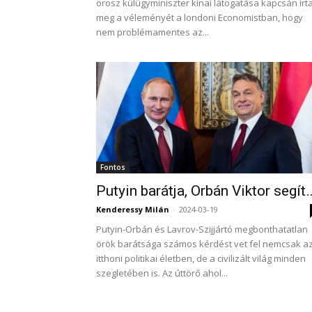
orosz külügyminiszter kínai látogatása kapcsán írt
meg a véleményét a londoni Economistban, hogy
nem problémamentes az...
Fontos
Putyin barátja, Orbán Viktor segít
Kenderessy Milán
-
2024-03-19
Putyin-Orbán és Lavrov-Szijjártó megbonthatatlan
örök barátsága számos kérdést vet fel nemcsak a
itthoni politikai életben, de a civilizált világ minden
szegletében is. Az úttörő ahol...