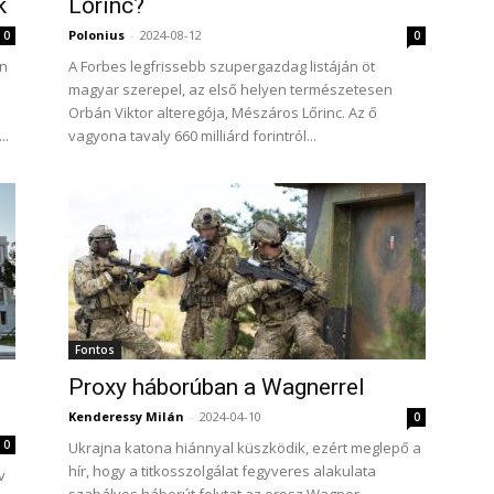
k
Lőrinc?
Polonius
-
2024-08-12
0
0
an
A Forbes legfrissebb szupergazdag listáján öt
magyar szerepel, az első helyen természetesen
Orbán Viktor alteregója, Mészáros Lőrinc. Az ő
..
vagyona tavaly 660 milliárd forintról...
Fontos
Proxy háborúban a Wagnerrel
Kenderessy Milán
-
2024-04-10
0
0
Ukrajna katona hiánnyal küszködik, ezért meglepő a
hír, hogy a titkosszolgálat fegyveres alakulata
v