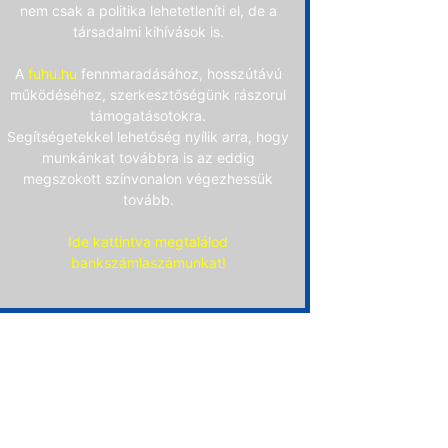
nem csak a politika lehetetleníti el, de a
társadalmi kihívások is.
A
fuhu.hu
fennmaradásához, hosszútávú
működéséhez, szerkesztőségünk rászorul
támogatásotokra.
Segítségetekkel lehetőség nyílik arra, hogy
munkánkat továbbra is az eddig
megszokott színvonalon végezhessük
tovább.
Ide kattintva megtalálod
bankszámlaszámunkat!