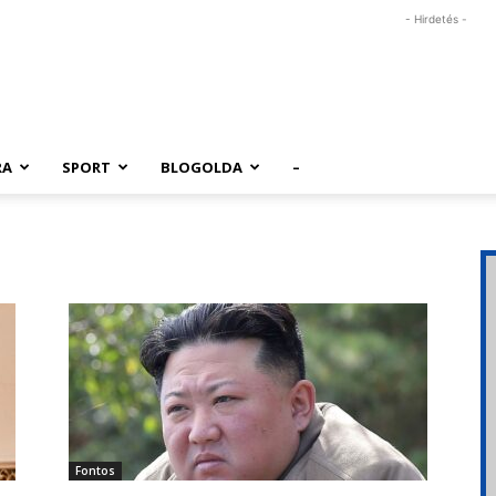
- Hirdetés -
RA
SPORT
BLOGOLDA
–
Fontos