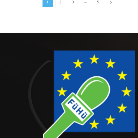
...
1
2
3
5