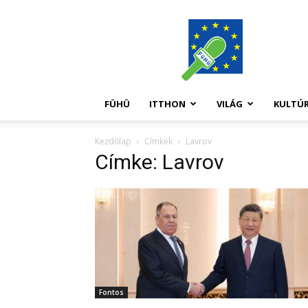
FüHü
FÜHÜ
ITTHON
VILÁG
KULTÚ
Kezdőlap
Címkék
Lavrov
Címke: Lavrov
Fontos