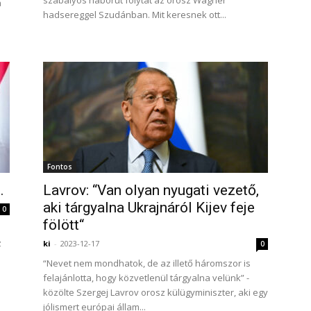
szabályos háborút folytat az orosz Wagner
a
hadsereggel Szudánban. Mit keresnek ott...
Fontos
…
Lavrov: “Van olyan nyugati vezető,
aki tárgyalna Ukrajnáról Kijev feje
0
fölött“
z
ki
-
2023-12-17
0
“Nevet nem mondhatok, de az illető háromszor is
felajánlotta, hogy közvetlenül tárgyalna velünk” -
közölte Szergej Lavrov orosz külügyminiszter, aki egy
jólismert európai állam...