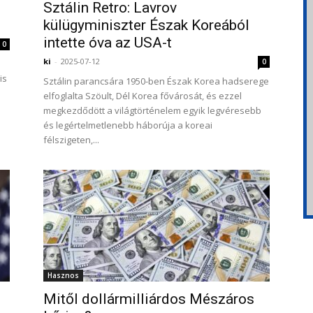
Sztálin Retro: Lavrov
külügyminiszter Észak Koreából
intette óva az USA-t
0
ki
-
2025-07-12
0
is
Sztálin parancsára 1950-ben Észak Korea hadserege
elfoglalta Szöult, Dél Korea fővárosát, és ezzel
megkezdődött a világtörténelem egyik legvéresebb
és legértelmetlenebb háborúja a koreai
félszigeten,...
Hasznos
Mitől dollármilliárdos Mészáros