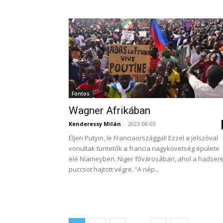
Fontos
Wagner Afrikában
Kenderessy Milán
-
2023-08-03
Éljen Putyin, le Franciaországgal! Ezzel a jelszóval
vonultak tüntetők a francia nagykövetség épülete
elé Niameyben, Niger fővárosában, ahol a hadser
puccsot hajtott végre. “A nép...