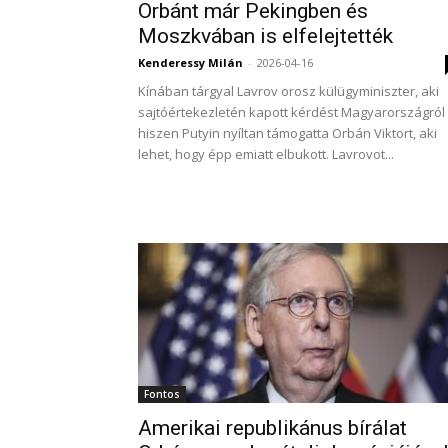
Orbánt már Pekingben és
Moszkvában is elfelejtették
Kenderessy Milán
-
2026-04-16
Kínában tárgyal Lavrov orosz külügyminiszter, aki
sajtóértekezletén kapott kérdést Magyarországról 
hiszen Putyin nyíltan támogatta Orbán Viktort, aki
lehet, hogy épp emiatt elbukott. Lavrovot...
Fontos
Amerikai republikánus bírálat