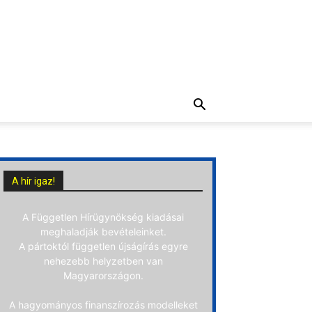
A hír igaz!
A Független Hírügynökség kiadásai
meghaladják bevételeinket.
A pártoktól független újságírás egyre
nehezebb helyzetben van
Magyarországon.
A hagyományos finanszírozás modelleket