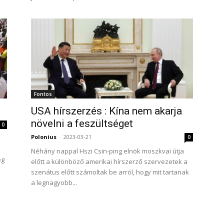
Fontos
USA hírszerzés : Kína nem akarja
növelni a feszültséget
0
Polonius
-
2023-03-21
0
Néhány nappal Hszi Csin-ping elnök moszkvai útja
eg
előtt a különböző amerikai hírszerző szervezetek a
szenátus előtt számoltak be arról, hogy mit tartanak
a legnagyobb...