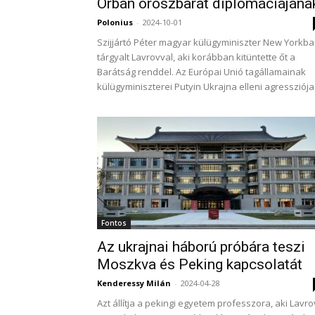
Orbán oroszbarát diplomáciájána
Polonius
-
2024-10-01
Szijjártó Péter magyar külügyminiszter New Yorkb
tárgyalt Lavrovval, aki korábban kitüntette őt a
Barátság renddel. Az Európai Unió tagállamainak
külügyminiszterei Putyin Ukrajna elleni agressziója.
Fontos
Az ukrajnai háború próbára teszi
Moszkva és Peking kapcsolatát
Kenderessy Milán
-
2024-04-28
Azt állítja a pekingi egyetem professzora, aki Lavro