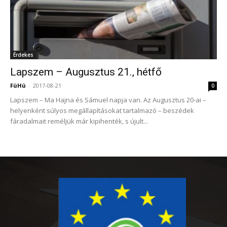
Érdekes
Lapszem – Augusztus 21., hétfő
FüHü
-
2017-08-21
0
Lapszem – Ma Hajna és Sámuel napja van. Az Augusztus 20-ai –
helyenként súlyos megállapításokat tartalmazó – beszédek
fáradalmait reméljük már kipihenték, s újult...