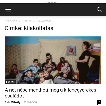
- Hirdetés -
Kezdőlap
Címkék
Kilakoltatás
Címke: kilakoltatás
Fontos
A net népe mentheti meg a kilencgyerekes
családot
Bak Mihály
-
2019-05-10
0