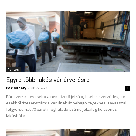
Fontos
Egyre több lakás vár árverésre
Bak Mihály
-
2017-12-28
0
Pár ezerrel kevesebb a nem fizető jelzáloghiteles szerződés, de
ezekből tízezer-számra kerülnek át behajtó cégekhez. Tavasszal
felgyorsulhat 70 ezret meghaladó számú jelzálog-kölcsönös
lakásból a...