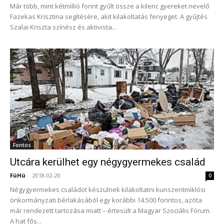
Már több, mint kétmillió forint gyűlt össze a kilenc gyereket nevelő
Fazekas Krisztina segítésére, akit kilakoltatás fenyeget. A gyűjtés
Szalai Kriszta színész és aktivista...
Fontos
Utcára kerülhet egy négygyermekes család
FüHü
-
2018-02-20
0
Négygyermekes családot készülnek kilakoltatni kunszentmiklósi
önkormányzati bérlakásából egy korábbi 14.500 forintos, azóta
már rendezett tartozása miatt – értesült a Magyar Szociális Fórum.
A hat fős...