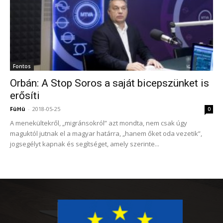
Fontos
Orbán: A Stop Soros a saját bicepszünket is
erősíti
FüHü
-
2018-05-25
0
A menekültekről, „migránsokról” azt mondta, nem csak úgy
maguktól jutnak el a magyar határra, „hanem őket oda vezetik”,
jogsegélyt kapnak és segítséget, amely szerinte...