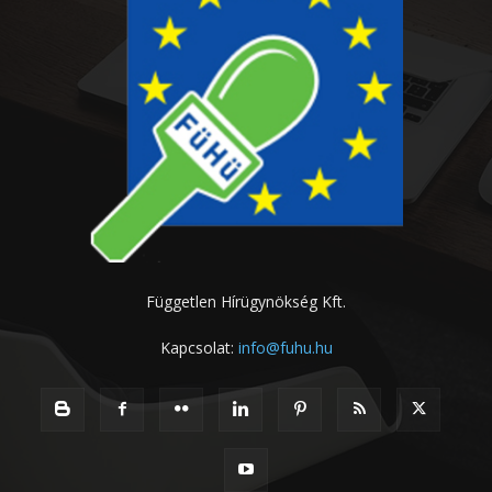
Független Hírügynökség Kft.
Kapcsolat:
info@fuhu.hu