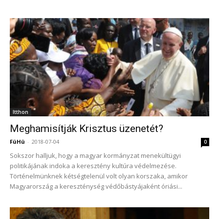
Itthon
Meghamisítják Krisztus üzenetét?
FüHü
-
2018-07-04
0
Sokszor halljuk, hogy a magyar kormányzat menekültügyi
politikájának indoka a keresztény kultúra védelmezése.
Történelmünknek kétségtelenül volt olyan korszaka, amikor
Magyarország a kereszténység védőbástyájaként óriási...