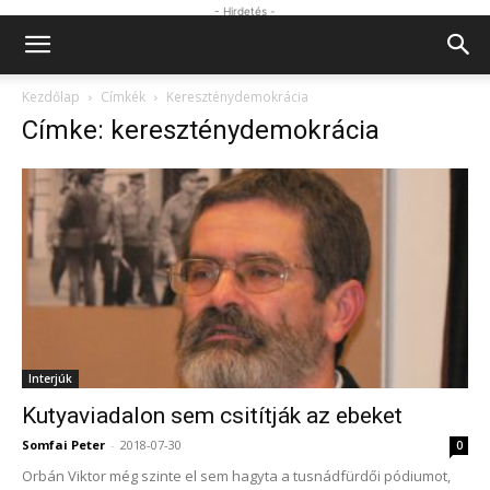
- Hirdetés -
Kezdőlap
Címkék
Kereszténydemokrácia
Címke: kereszténydemokrácia
Interjúk
Kutyaviadalon sem csitítják az ebeket
Somfai Peter
-
2018-07-30
0
Orbán Viktor még szinte el sem hagyta a tusnádfürdői pódiumot,