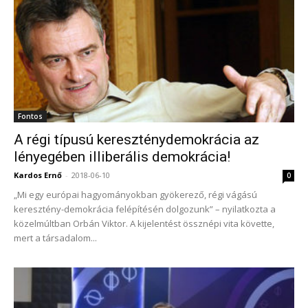
Fontos
A régi típusú kereszténydemokrácia az
lényegében illiberális demokrácia!
Kardos Ernő
-
2018-06-10
0
„Mi egy európai hagyományokban gyökerező, régi vágású
keresztény-demokrácia felépítésén dolgozunk” – nyilatkozta a
közelmúltban Orbán Viktor. A kijelentést össznépi vita követte,
mert a társadalom...