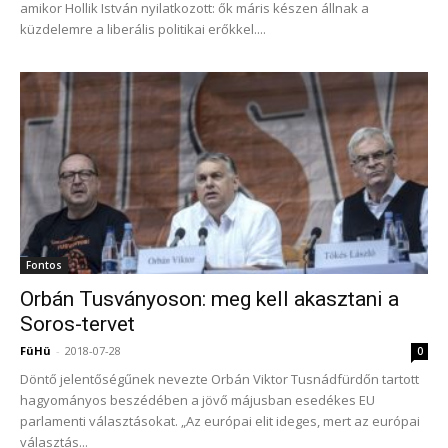
amikor Hollik István nyilatkozott: ők máris készen állnak a
küzdelemre a liberális politikai erőkkel....
Fontos
Orbán Tusványoson: meg kell akasztani a
Soros-tervet
FüHü
-
2018-07-28
0
Döntő jelentőségűnek nevezte Orbán Viktor Tusnádfürdőn tartott
hagyományos beszédében a jövő májusban esedékes EU
parlamenti választásokat. „Az európai elit ideges, mert az európai
választás...