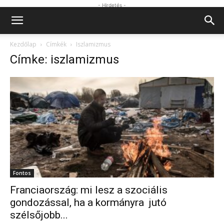
- Hirdetés -
Kezdőlap
Címkék
Iszlamizmus
Címke: iszlamizmus
Fontos
Franciaország: mi lesz a szociális
gondozással, ha a kormányra jutó
szélsőjobb...