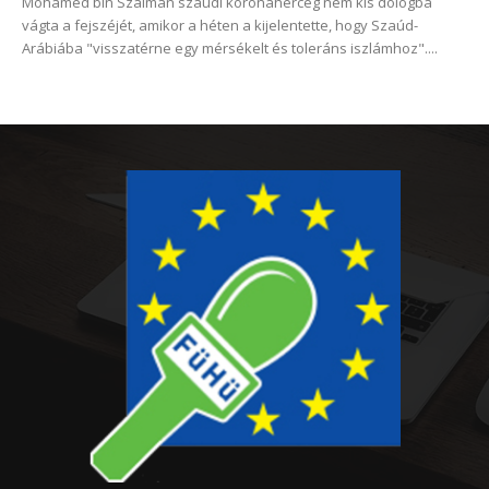
Mohamed bin Szalmán szaúdi koronaherceg nem kis dologba
vágta a fejszéjét, amikor a héten a kijelentette, hogy Szaúd-
Arábiába "visszatérne egy mérsékelt és toleráns iszlámhoz"....