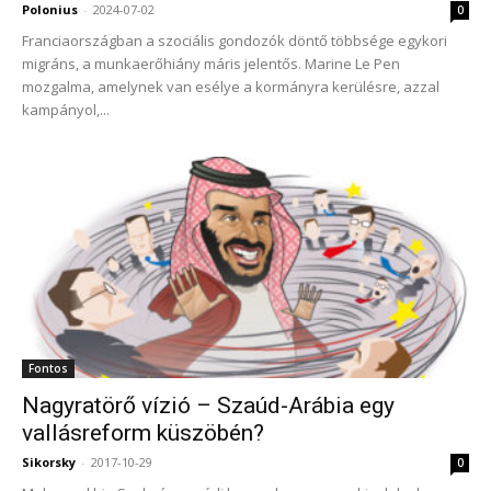
Polonius
-
2024-07-02
0
Franciaországban a szociális gondozók döntő többsége egykori
migráns, a munkaerőhiány máris jelentős. Marine Le Pen
mozgalma, amelynek van esélye a kormányra kerülésre, azzal
kampányol,...
Fontos
Nagyratörő vízió – Szaúd-Arábia egy
vallásreform küszöbén?
Sikorsky
-
2017-10-29
0