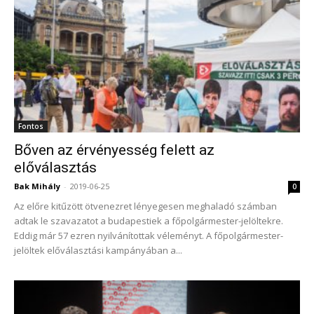
Fontos
Bőven az érvényesség felett az
előválasztás
Bak Mihály
-
2019-06-25
0
Az előre kitűzött ötvenezret lényegesen meghaladó számban
adtak le szavazatot a budapestiek a főpolgármester-jelöltekre.
Eddig már 57 ezren nyilvánítottak véleményt. A főpolgármester-
jelöltek előválasztási kampányában a...