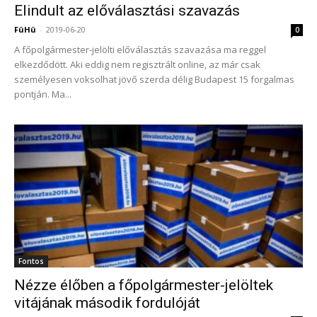
Elindult az előválasztási szavazás
FüHü
-
2019-06-20
0
A főpolgármester-jelölti előválasztás szavazása ma reggel
elkezdődött. Aki eddig nem regisztrált online, az már csak
személyesen voksolhat jövő szerda délig Budapest 15 forgalmas
pontján. Ma...
Fontos
Nézze élőben a főpolgármester-jelöltek
vitájának második fordulóját