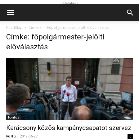
- Hirdetés -
Kezdőlap
Címkék
Főpolgármester-jelölti előválasztás
Címke: főpolgármester-jelölti
előválasztás
Fontos
Karácsony közös kampánycsapatot szervez
FüHü
-
2019-06-27
0