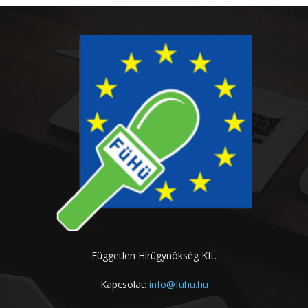
Független Hírügynökség Kft.
Kapcsolat:
info@fuhu.hu