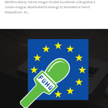
(Moftinu Mare), három megye tűzoltói küzdenek a lángokkal a
román-magyar államhatártól mintegy tíz kilométerre fekvő
településen. Az...