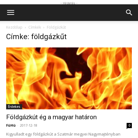
- Hirdetés -
Kezdőlap
Címkék
Földgázkűt
Címke: földgázkűt
Érdekes
Földgázkút ég a magyar határon
FüHü
-
2017-12-18
0
Kigyulladt egy földgázkút a Szatmár megyei Nagymajtényban