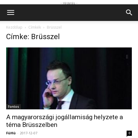
- Hirdetés -
Kezdőlap
Címkék
Brüsszel
Címke: Brüsszel
Fontos
A magyarországi jogállamiság helyzete a
téma Brüsszelben
FüHü
-
2017-12-07
0