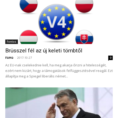
Fontos
Brüsszel fél az új keleti tömbtől
FüHü
-
2017-10-27
0
Az EU-nak cselekednie kell, ha meg akarja őrizni a hitelességét,
ezért nem kizárt, hogy a támogatások felfüggesztésével reagál. Ezt
állapítja meg a Spiegel liberális német...