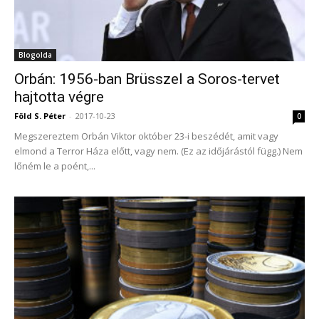
Blogolda
Orbán: 1956-ban Brüsszel a Soros-tervet
hajtotta végre
Föld S. Péter
-
2017-10-23
0
Megszereztem Orbán Viktor október 23-i beszédét, amit vagy
elmond a Terror Háza előtt, vagy nem. (Ez az időjárástól függ.) Nem
lőném le a poént,...