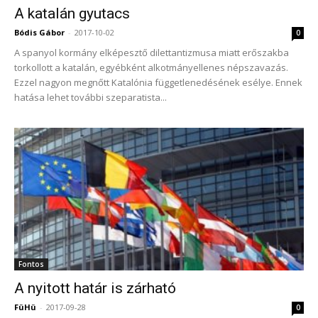
A katalán gyutacs
Bódis Gábor
-
2017-10-02
0
A spanyol kormány elképesztő dilettantizmusa miatt erőszakba
torkollott a katalán, egyébként alkotmányellenes népszavazás.
Ezzel nagyon megnőtt Katalónia függetlenedésének esélye. Ennek
hatása lehet további szeparatista...
Fontos
A nyitott határ is zárható
FüHü
-
2017-09-28
0