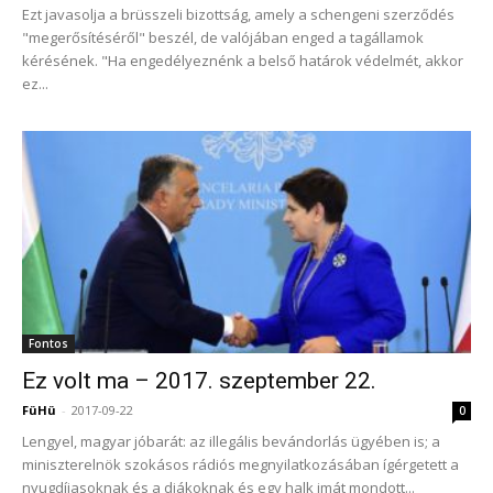
Ezt javasolja a brüsszeli bizottság, amely a schengeni szerződés
"megerősítéséről" beszél, de valójában enged a tagállamok
kérésének. "Ha engedélyeznénk a belső határok védelmét, akkor
ez...
Fontos
Ez volt ma – 2017. szeptember 22.
FüHü
-
2017-09-22
0
Lengyel, magyar jóbarát: az illegális bevándorlás ügyében is; a
miniszterelnök szokásos rádiós megnyilatkozásában ígérgetett a
nyugdíjasoknak és a diákoknak és egy halk imát mondott...