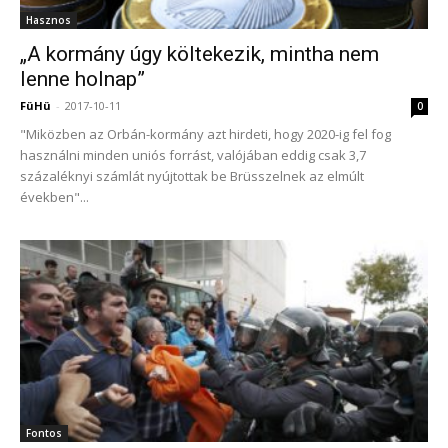
Hasznos
„A kormány úgy költekezik, mintha nem
lenne holnap”
FüHü
-
2017-10-11
0
"Miközben az Orbán-kormány azt hirdeti, hogy 2020-ig fel fog
használni minden uniós forrást, valójában eddig csak 3,7
százaléknyi számlát nyújtottak be Brüsszelnek az elmúlt
években"...
Fontos