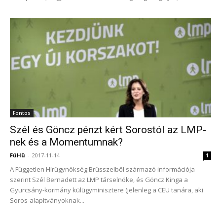
Fontos
Szél és Göncz pénzt kért Sorostól az LMP-
nek és a Momentumnak?
FüHü
-
2017-11-14
1
A Független Hírügynökség Brüsszelből származó információja
szerint Szél Bernadett az LMP társelnöke, és Göncz Kinga a
Gyurcsány-kormány külügyminisztere (jelenleg a CEU tanára, aki
Soros-alapítványoknak...