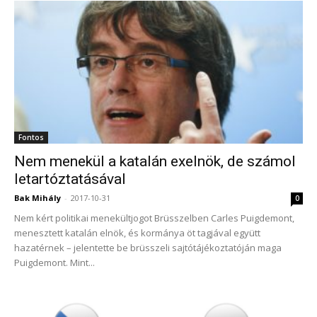
Fontos
Nem menekül a katalán exelnök, de számol
letartóztatásával
Bak Mihály
-
2017-10-31
0
Nem kért politikai menekültjogot Brüsszelben Carles Puigdemont,
menesztett katalán elnök, és kormánya öt tagjával együtt
hazatérnek – jelentette be brüsszeli sajtótájékoztatóján maga
Puigdemont. Mint...