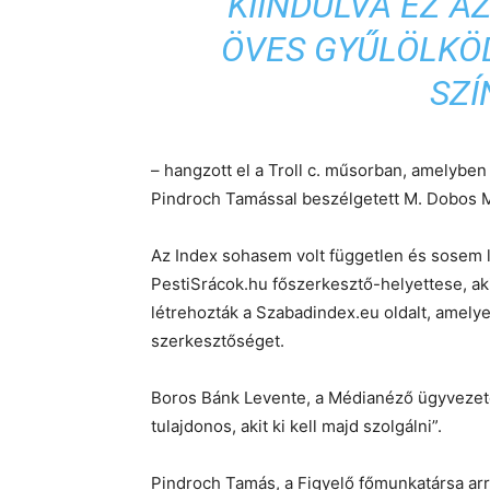
KIINDULVA EZ A
ÖVES GYŰLÖLKÖD
SZÍ
– hangzott el a Troll c. műsorban, amelyben
Pindroch Tamással beszélgetett M. Dobos 
Az Index sohasem volt független és sosem le
PestiSrácok.hu főszerkesztő-helyettese, aki
létrehozták a Szabadindex.eu oldalt, amelye
szerkesztőséget.
Boros Bánk Levente, a Médianéző ügyvezetőj
tulajdonos, akit ki kell majd szolgálni”.
Pindroch Tamás, a Figyelő főmunkatársa arra 