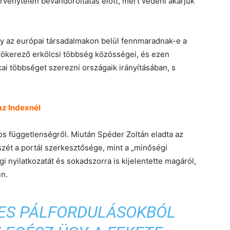
rvénytelen bevándoroltatás előtt, mert védeni akarjuk
gy az európai társadalmakon belül fennmaradnak-e a
ökerező erkölcsi többség közösségei, és ezen
ai többséget szerezni országaik irányításában, s
 az Indexnél
gos függetlenségről. Miután Spéder Zoltán eladta az
zét a portál szerkesztősége, mint a „minőségi
gi nyilatkozatát és sokadszorra is kijelentette magáról,
en.
XES PÁLFORDULÁSOKBÓL