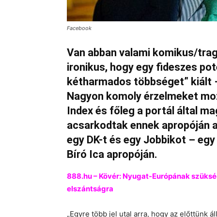
Facebook
Van abban valami komikus/tra
ironikus, hogy egy fideszes pot
kétharmados többséget” kiált – 
Nagyon komoly érzelmeket mo
Index és főleg a portál által m
acsarkodtak ennek apropóján a 
egy DK-t és egy Jobbikot – egy
Bíró Ica apropóján.
888.hu – Kövér: Nyugat-Európának szükség
elszántságra
„Egyre több jel utal arra, hogy az előttünk 