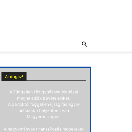
A hír igaz!
A Független Hírügynökség kiadásai
meghaladják bevételeinket.
A pártoktól független újságírás egyre
nehezebb helyzetben van
Magyarországon.
A hagyományos finanszírozás modelleket