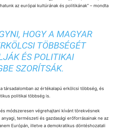
atunk az európai kultúrának és politikának” – mondta
GYNI, HOGY A MAGYAR
RKÖLCSI TÖBBSÉGÉT
JÁK ÉS POLITIKAI
GBE SZORÍTSÁK.
 a társadalomban az értékalapú erkölcsi többség, és
ikus politikai többség is.
t és módszeresen végrehajtani kívánt törekvésnek
s anyagi, természeti és gazdasági erőforrásainak ne az
nem Európán, illetve a demokratikus döntéshozatali