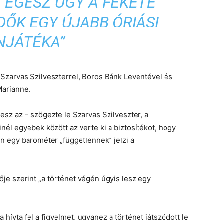
Z EGÉSZ ÜGY A FEKETE
ŐK EGY ÚJABB ÓRIÁSI
NJÁTÉKA”
 Szarvas Szilveszterrel, Boros Bánk Leventével és
Marianne.
sz az – szögezte le Szarvas Szilveszter, a
nél egyebek között az verte ki a biztosítékot, hogy
n egy barométer „függetlennek” jelzi a
e szerint „a történet végén úgyis lesz egy
hívta fel a figyelmet, ugyanez a történet játszódott le