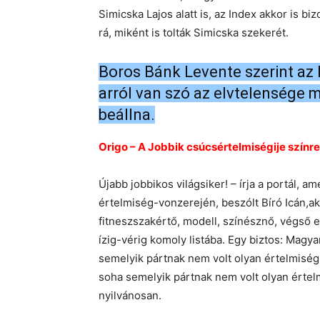
Simicska Lajos alatt is, az Index akkor is 
rá, miként is tolták Simicska szekerét.
Boros Bánk Levente szerint az I
arról van szó az elvtelensége 
beállna.
Origo – A Jobbik csúcsértelmiségije színr
Újabb jobbikos világsiker! – írja a portál, ame
értelmiség-vonzerején, beszólt Bíró Icán,ak 
fitneszszakértő, modell, színésznő, végső 
ízig-vérig komoly listába. Egy biztos: Magy
semelyik pártnak nem volt olyan értelmiségij
soha semelyik pártnak nem volt olyan értelm
nyilvánosan.