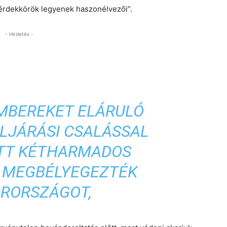
 érdekkörök legyenek haszonélvezői”.
- Hirdetés -
EMBEREKET ELÁRULÓ
ELJÁRÁSI CSALÁSSAL
TT KÉTHARMADOS
 MEGBÉLYEGEZTÉK
RORSZÁGOT,