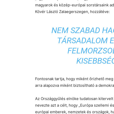
magyarok és közép-európai sorstársaink adh
Kövér László Zalaegerszegen, hozzátéve:
NEM SZABAD HA
TÁRSADALOM E
FELMORZSOL
KISEBBSÉ
Fontosnak tartja, hogy miként őrizhető meg
arra alapozva miként biztosítható a demokrat
Az Országgyűlés elnöke tudatosan kitervel
nevezte azt a célt, hogy „Európa szellemi é
európai emberek, nemzetek és országok, ha