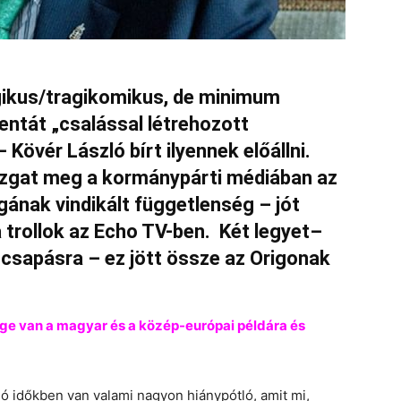
gikus/tragikomikus, de minimum
entát „csalással létrehozott
Kövér László bírt ilyennek előállni.
zgat meg a kormánypárti médiában az
agának vindikált függetlenség – jót
trollok az Echo TV-ben. Két legyet–
 csapásra – ez jött össze az Origonak
e van a magyar és a közép-európai példára és
álló időkben van valami nagyon hiánypótló, amit mi,