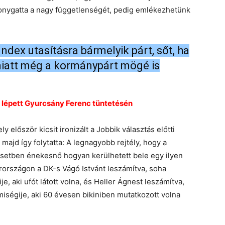
bizonygatta a nagy függetlenségét, pedig emlékezhetünk
ndex utasításra bármelyik párt, sőt, ha
miatt még a kormánypárt mögé is
e lépett Gyurcsány Ferenc tüntetésén
ly először kicsit ironizált a Jobbik választás előtti
majd így folytatta: A legnagyobb rejtély, hogy a
esetben énekesnő hogyan kerülhetett bele egy ilyen
arországon a DK-s Vágó Istvánt leszámítva, soha
e, aki ufót látott volna, és Heller Ágnest leszámítva,
iségije, aki 60 évesen bikiniben mutatkozott volna