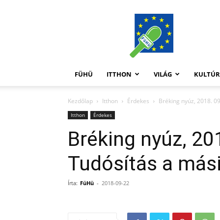
FüHü
FÜHÜ
ITTHON
VILÁG
KULTÚ
Kezdőlap
Itthon
Érdekes
Bréking nyúz, 2018. 09
Itthon
Érdekes
Bréking nyúz, 20
Tudósítás a más
Írta:
FüHü
-
2018-09-22