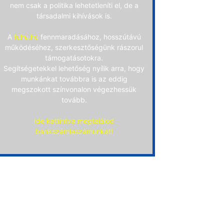
nem csak a politika lehetetleníti el, de a
társadalmi kihívások is.
A
fuhu.hu
fennmaradásához, hosszútávú
működéséhez, szerkesztőségünk rászorul
támogatásotokra.
Segítségetekkel lehetőség nyílik arra, hogy
munkánkat továbbra is az eddig
megszokott színvonalon végezhessük
tovább.
Ide kattintva megtalálod
bankszámlaszámunkat!