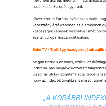
mert nem akarjuk megnyitni határainkat a tö
hazánkat és Európát egyaránt.
Kövér szerint Európa jövője azon múlik, ho
keresztény értékrendben és életmódban gy
közösségek képesek lesznek-e ismét politik
ezáltal Európa visszahódításában.
Echo TV – Troll: Egy hazug színjáték zajlik
Megint hazudik az Index, ezúttal az állítóla
Index.hu-ban meglévő közvetett tulajdonrés
újságírás utolsó szigete” kiadta függetlensé
hogy az Index ők továbbra is marad függetl
„A KORÁBBI INDE