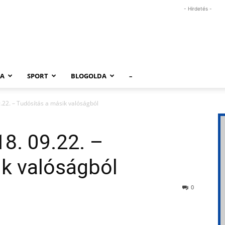
- Hirdetés -
RA
SPORT
BLOGOLDA
–
.22. – Tudósítás a másik valóságból
18. 09.22. –
ik valóságból
0