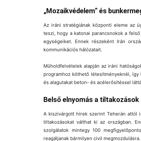
„Mozaikvédelem” és bunkerme
Az iráni stratégiának központi eleme az 
teszi, hogy a katonai parancsnokok a fels
egységeiket. Ennek részeként Irán ország
kommunikációs hálózatait.
Műholdfelvételek alapján az iráni hatóságo
programhoz köthető létesítményeknél, így
és alagutakat beton- és acélerősítéssel látt
Belső elnyomás a tiltakozáso
A kiszivárgott hírek szerint Teherán attól
tiltakozásokat
válthat ki az országban. En
szolgálatok mintegy
100 megfigyelőponto
reagáljanak bármilyen civil megmozdulásra.