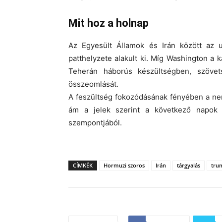
Mit hoz a holnap
Az Egyesült Államok és Irán között az u
patthelyzete alakult ki. Míg Washington a k
Teherán háborús készültségben, szövets
összeomlását.
A feszültség fokozódásának fényében a nem
ám a jelek szerint a
következő napok 
szempontjából.
CÍMKÉK
Hormuzi szoros
Irán
tárgyalás
tru