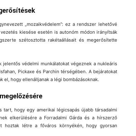
gerősítések
úgynevezett
„mozaikvédelem”
: ez a rendszer lehetővé
ő vezetés kiesése esetén is autonóm módon irányítsák
szerte szétosztotta rakétaállásait és megerősítette
k jelentős
védelmi munkálatokat
végeznek a nukleáris
Isfahan
,
Pickaxe
és
Parchin
térségében. A bejáratokat
ák el, hogy ellenálljanak a légi bombázásoknak.
k megelőzésére
 is tart, hogy egy amerikai légicsapás újabb
társadalmi
nek elkerülésére a Forradalmi Gárda és a hírszerző
t
hoztak létre a főváros környékén, hogy gyorsan