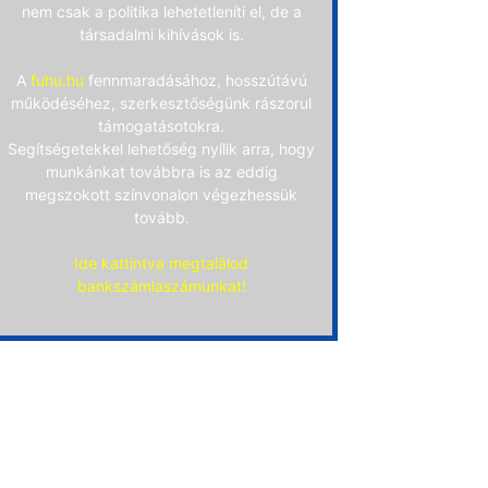
nem csak a politika lehetetleníti el, de a
társadalmi kihívások is.
A
fuhu.hu
fennmaradásához, hosszútávú
működéséhez, szerkesztőségünk rászorul
támogatásotokra.
Segítségetekkel lehetőség nyílik arra, hogy
munkánkat továbbra is az eddig
megszokott színvonalon végezhessük
tovább.
Ide kattintva megtalálod
bankszámlaszámunkat!