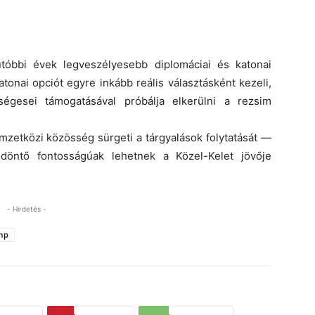
tóbbi évek legveszélyesebb diplomáciai és katonai
atonai opciót egyre inkább reális választásként kezeli,
égesei támogatásával próbálja elkerülni a rezsim
zetközi közösség sürgeti a tárgyalások folytatását —
döntő fontosságúak
lehetnek a Közel-Kelet jövője
- Hirdetés -
mp