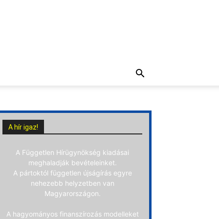
A hír igaz!
A Független Hírügynökség kiadásai
meghaladják bevételeinket.
A pártoktól független újságírás egyre
nehezebb helyzetben van
Magyarországon.
A hagyományos finanszírozás modelleket