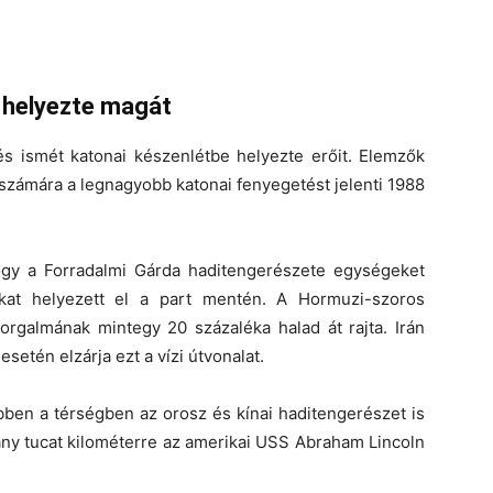
 helyezte magát
és ismét katonai készenlétbe helyezte erőit. Elemzők
m számára a
legnagyobb katonai fenyegetést
jelenti 1988
hogy a
Forradalmi Gárda haditengerészete
egységeket
ákat helyezett el a part mentén. A Hormuzi-szoros
jforgalmának mintegy 20 százaléka halad át rajta. Irán
setén elzárja ezt a vízi útvonalat.
ebben a térségben az
orosz
és
kínai haditengerészet
is
ny tucat kilométerre az amerikai
USS Abraham Lincoln