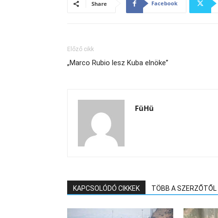
Facebook
Share
Előző cikk
„Marco Rubio lesz Kuba elnöke”
FüHü
KAPCSOLÓDÓ CIKKEK
TÖBB A SZERZŐTŐL