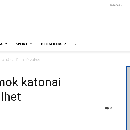
- Hirdetés -
RA
SPORT
BLOGOLDA
–
onai támadásra készülhet
mok katonai
lhet
0