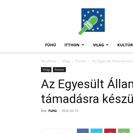
FüHü
FÜHÜ
ITTHON
VILÁG
KULTÚ
Kezdőlap
Világ
Fontos
Az Egyesült Államok kat
Világ
Fontos
Az Egyesült Álla
támadásra készü
Írta:
FüHü
-
2026-02-19