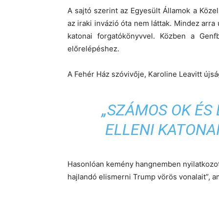
A sajtó szerint az Egyesült Államok a Köze
az iraki invázió óta nem láttak. Mindez arr
katonai forgatókönyvvel. Közben a Genfb
előrelépéshez.
A Fehér Ház szóvivője,
Karoline Leavitt
újsá
„SZÁMOS OK ÉS 
ELLENI KATONAI
Hasonlóan kemény hangnemben nyilatkozott
hajlandó elismerni Trump vörös vonalait”, a