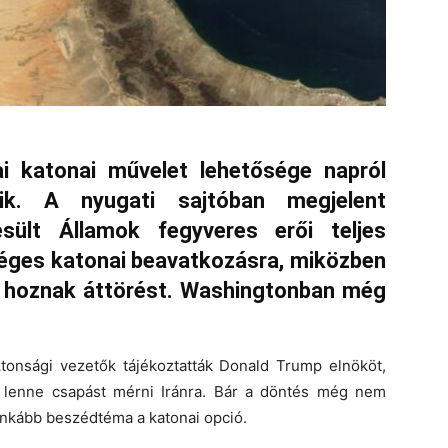
kai katonai művelet lehetősége napról
ik. A nyugati sajtóban megjelent
sült Államok fegyveres erői teljes
séges katonai beavatkozásra, miközben
 hoznak áttörést.
Washingtonban még
ztonsági vezetők tájékoztatták
Donald Trump elnököt
,
lenne csapást mérni Iránra. Bár a döntés még nem
inkább beszédtéma a katonai opció.