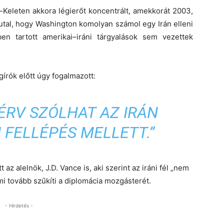
l-Keleten akkora légierőt koncentrált, amekkorát 2003,
a utal, hogy Washington komolyan számol egy Irán elleni
en tartott amerikai–iráni tárgyalások sem vezettek
gírók előtt úgy fogalmazott:
ÉRV SZÓLHAT AZ IRÁN
 FELLÉPÉS MELLETT.”
 az alelnök,
J.D. Vance
is, aki szerint az iráni fél „nem
mi tovább szűkíti a diplomácia mozgásterét.
- Hirdetés -