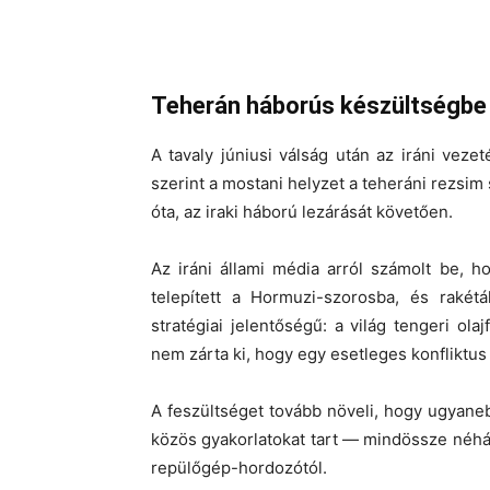
Teherán háborús készültségbe
A
tavaly júniusi válság
után az iráni vezet
szerint a mostani helyzet a teheráni rezsi
óta, az iraki háború lezárását követően.
Az iráni állami média arról számolt be, 
telepített a
Hormuzi-szorosba
, és rakét
stratégiai jelentőségű: a világ tengeri ola
nem zárta ki, hogy egy esetleges konfliktus e
A feszültséget tovább növeli, hogy ugyan
közös gyakorlatokat tart — mindössze néhá
repülőgép-hordozótól.