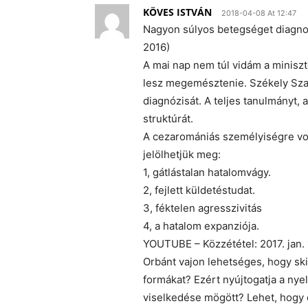
KÖVES ISTVÁN
2018-04-08 At 12:47
Nagyon súlyos betegséget diagno
2016)
A mai nap nem túl vidám a miniszt
lesz megemésztenie. Székely Szabo
diagnózisát. A teljes tanulmányt,
struktúrát.
A cezaromániás személyiségre vo
jelölhetjük meg:
1, gátlástalan hatalomvágy.
2, fejlett küldetéstudat.
3, féktelen agresszivitás
4, a hatalom expanziója.
YOUTUBE – Közzététel: 2017. jan. 
Orbánt vajon lehetséges, hogy skiz
formákat? Ezért nyújtogatja a nye
viselkedése mögött? Lehet, hogy é