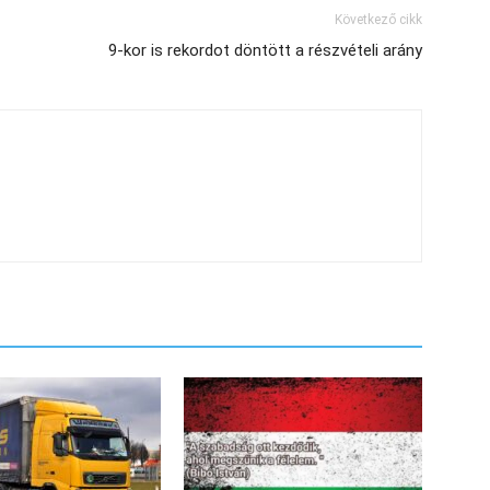
Következő cikk
9-kor is rekordot döntött a részvételi arány