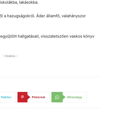
 iskolákba, lakásokba.
ől a hazugságokról. Áder államfő, valahányszor
egyűjtött hallgatásait, visszatetszően vaskos könyv
- Hirdetés -
Twitter
Pinterest
WhatsApp