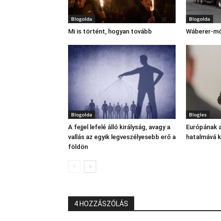
Blogolda
Blogolda
Mi is történt, hogyan tovább
Wáberer-m
Blogolda
Blogles
A fejjel lefelé álló királyság, avagy a
Európának a
vallás az egyik legveszélyesebb erő a
hatalmává ke
földön
4 HOZZÁSZÓLÁS