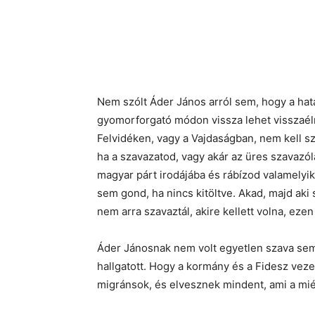
Nem szólt Áder János arról sem, hogy a hat
gyomorforgató módon vissza lehet visszaélni
Felvidéken, vagy a Vajdaságban, nem kell 
ha a szavazatod, vagy akár az üres szavazól
magyar párt irodájába és rábízod valamelyik
sem gond, ha nincs kitöltve. Akad, majd aki s
nem arra szavaztál, akire kellett volna, ezen
Áder Jánosnak nem volt egyetlen szava sem 
hallgatott. Hogy a kormány és a Fidesz veze
migránsok, és elvesznek mindent, ami a mi