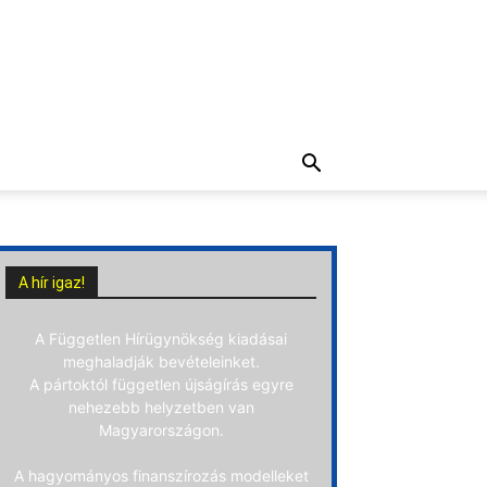
A hír igaz!
A Független Hírügynökség kiadásai
meghaladják bevételeinket.
A pártoktól független újságírás egyre
nehezebb helyzetben van
Magyarországon.
A hagyományos finanszírozás modelleket