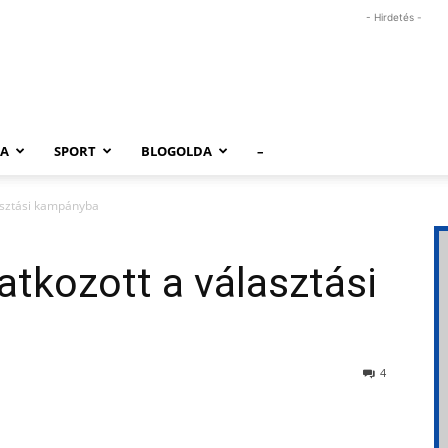
- Hirdetés -
RA
SPORT
BLOGOLDA
–
asztási kampányba
tkozott a választási
4