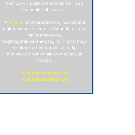
nem csak a politika lehetetleníti el, de a
társadalmi kihívások is.
A
fuhu.hu
fennmaradásához, hosszútávú
működéséhez, szerkesztőségünk rászorul
támogatásotokra.
Segítségetekkel lehetőség nyílik arra, hogy
munkánkat továbbra is az eddig
megszokott színvonalon végezhessük
tovább.
Ide kattintva megtalálod
bankszámlaszámunkat!