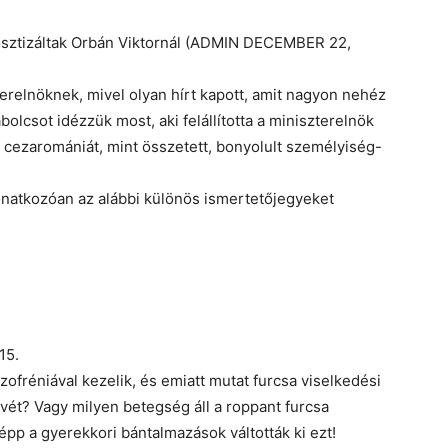
sztizáltak Orbán Viktornál (ADMIN DECEMBER 22,
erelnöknek, mivel olyan hírt kapott, amit nagyon nehéz
lcsot idézzük most, aki felállította a miniszterelnök
 a cezaromániát, mint összetett, bonyolult személyiség-
natkozóan az alábbi különös ismertetőjegyeket
15.
ofréniával kezelik, és emiatt mutat furcsa viselkedési
lvét? Vagy milyen betegség áll a roppant furcsa
pp a gyerekkori bántalmazások váltották ki ezt!