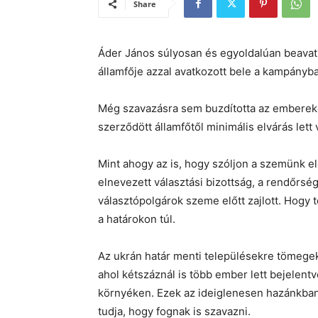
Share
Áder János súlyosan és egyoldalúan beavat
államfője azzal avatkozott bele a kampányb
Még szavazásra sem buzdította az emberek
szerződött államfőtől minimális elvárás lett 
Mint ahogy az is, hogy szóljon a szemünk elő
elnevezett választási bizottság, a rendőrsé
választópolgárok szeme előtt zajlott. Hogy
a határokon túl.
Az ukrán határ menti településekre tömegek 
ahol kétszáznál is több ember lett bejelent
környéken. Ezek az ideiglenesen hazánkban
tudja, hogy fognak is szavazni.