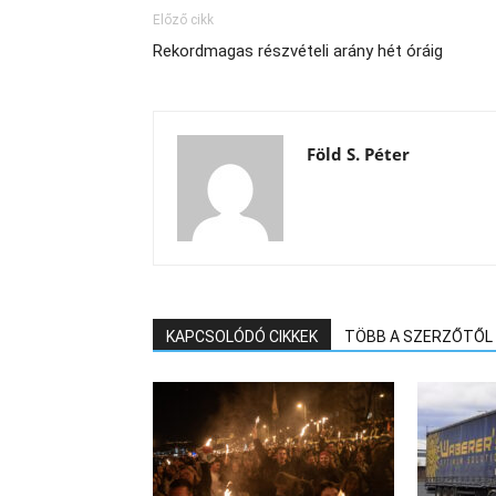
Előző cikk
Rekordmagas részvételi arány hét óráig
Föld S. Péter
KAPCSOLÓDÓ CIKKEK
TÖBB A SZERZŐTŐL