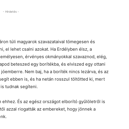
- Hirdetés -
áron túli magyarok szavazataival tömegesen és
, el lehet csalni azokat. Ha Erdélyben élsz, a
személyesen, érvényes okmányokkal szavaznod, elég,
apod beteszed egy borítékba, és elviszed egy ottani
 jóemberre. Nem baj, ha a boríték nincs lezárva, és az
egít ebben is, és ha netán rosszul töltötted ki, mert
 is tudnak segíteni.
ehhez. És az egész országot elborító gyűlöletről is
tői azzal riogatták az embereket, hogy jönnek a
énk.