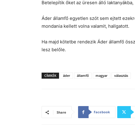
Betelepítik őket az üresen álló laktanyákba,
Áder államfő egyetlen szót sem ejtett ezekr
mondania kellett volna valamit, hallgatott.
Ha majd kötetbe rendezik Áder államfő össz
lesz belőle.
CÍMKÉK
áder
államfő
magyar
választás
Facebook
Share