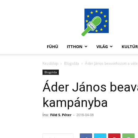
FüHü
FÜHÜ
ITTHON
VILÁG
KULTÚ
Kezdőlap
Blogolda
Áder János beavatkozott a vál
Blogolda
Áder János beava
kampányba
Írta:
Föld S. Péter
-
2018-04-08