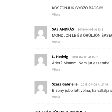
KÖSZÖNJÜK GYŐZŐ BÁCSI!!!
Válasz
SAS ANDRÁS
2018-04-08 At 13:21
MONDJON LE ÈS ÖRÜLJÖN ÉPSÉG
Válasz
L. Hedvig
2018-04-08 At 15:01
Áder? Mmmm. Nem jut eszembe, k
Válasz
Szasz Gabriella
2018-04-08 At 21:19
Bizony jobb lett volna, ha vallalja
Válasz