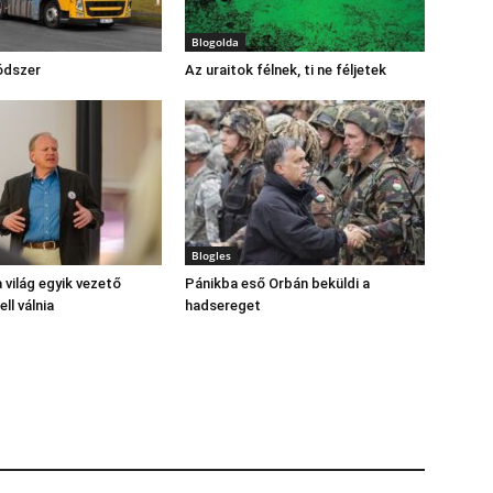
Blogolda
ódszer
Az uraitok félnek, ti ne féljetek
Blogles
 világ egyik vezető
Pánikba eső Orbán beküldi a
ll válnia
hadsereget