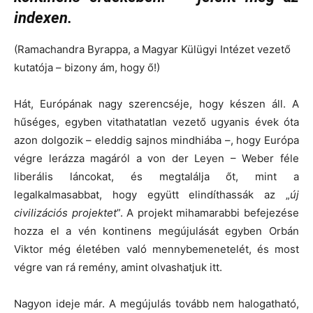
indexen.
(Ramachandra Byrappa, a Magyar Külügyi Intézet vezető
kutatója – bizony ám, hogy ő!)
Hát, Európának nagy szerencséje, hogy készen áll. A
hűséges, egyben vitathatatlan vezető ugyanis évek óta
azon dolgozik – eleddig sajnos mindhiába –, hogy Európa
végre lerázza magáról a von der Leyen – Weber féle
liberális láncokat, és megtalálja őt, mint a
legalkalmasabbat, hogy együtt elindíthassák az „
új
civilizációs projektet
”. A projekt mihamarabbi befejezése
hozza el a vén kontinens megújulását egyben Orbán
Viktor még életében való mennybemenetelét, és most
végre van rá remény, amint olvashatjuk itt.
Nagyon ideje már. A megújulás tovább nem halogatható,