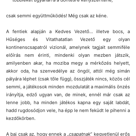
csak semmi együttműködés! Még csak az kéne.
A fentiek alapján a Kedves Vezető… illetve bocs, a
Hűséges és Vitathatatlan Vezető egy olyan
kontinenscsapatról vizionál, amelynek tagjait semmiféle
előírás nem érinti, mindenki olyan mezben játszik,
amilyenben akar, ha moziba megy a mérkőzés helyett,
akkor oda, ha szenvedélye az öngól, attól még simán
pályára léphet (csak tőle függ), összjáték nincs, közös cél
semmi, a játékosok minden mozdulatát a maximális önzés
irányítja, edző ugyan van, de minek, ennél már csak az
lenne jobb, ha minden játékos kapna egy saját labdát,
hadd rugdosódjon vele, ha épp le nem feküdt le pihenni a
kezdőkörben.
A baj csak az, hogy ennek a „
csapatnak
” kegyetlenül erős