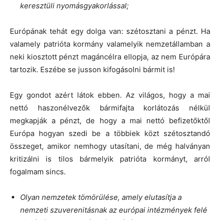
keresztüli nyomásgyakorlással;
Európának tehát egy dolga van: szétosztani a pénzt. Ha
valamely patrióta kormány valamelyik nemzetállamban a
neki kiosztott pénzt magáncélra ellopja, az nem Európára
tartozik. Eszébe se jusson kifogásolni bármit is!
Egy gondot azért látok ebben. Az világos, hogy a mai
nettó haszonélvezők bármifajta korlátozás nélkül
megkapják a pénzt, de hogy a mai nettó befizetőktől
Európa hogyan szedi be a többiek közt szétosztandó
összeget, amikor nemhogy utasítani, de még halványan
kritizálni is tilos bármelyik patrióta kormányt, arról
fogalmam sincs.
Olyan nemzetek tömörülése, amely elutasítja a
nemzeti szuverenitásnak az európai intézmények felé