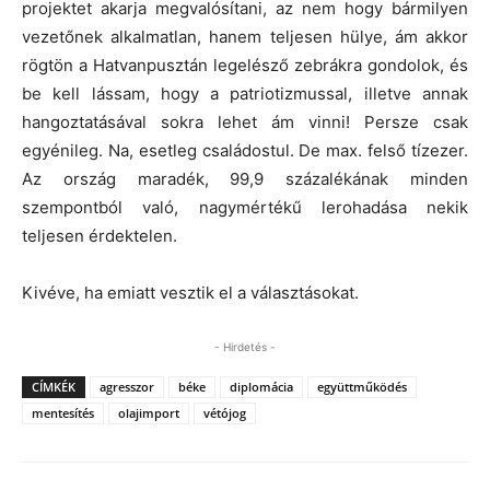
projektet akarja megvalósítani, az nem hogy bármilyen
vezetőnek alkalmatlan, hanem teljesen hülye, ám akkor
rögtön a Hatvanpusztán legelésző zebrákra gondolok, és
be kell lássam, hogy a patriotizmussal, illetve annak
hangoztatásával sokra lehet ám vinni! Persze csak
egyénileg. Na, esetleg családostul. De max. felső tízezer.
Az ország maradék, 99,9 százalékának minden
szempontból való, nagymértékű lerohadása nekik
teljesen érdektelen.
Kivéve, ha emiatt vesztik el a választásokat.
- Hirdetés -
CÍMKÉK
agresszor
béke
diplomácia
együttműködés
mentesítés
olajimport
vétójog