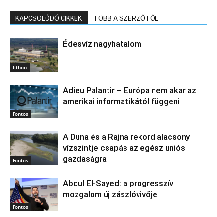
KAPCSOLÓDÓ CIKKEK
TÖBB A SZERZŐTŐL
Édesvíz nagyhatalom
Itthon
Adieu Palantir – Európa nem akar az
amerikai informatikától függeni
Fontos
A Duna és a Rajna rekord alacsony
vízszintje csapás az egész uniós
gazdaságra
Fontos
Abdul El‑Sayed: a progresszív
mozgalom új zászlóvivője
Fontos