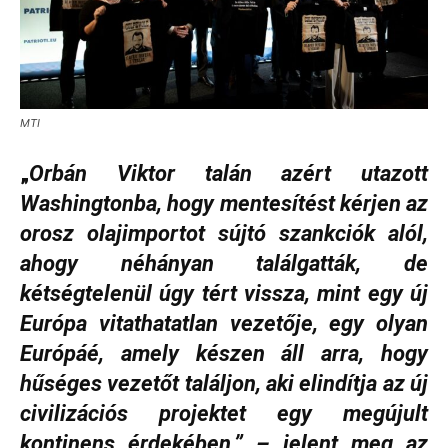
MTI
„
Orbán Viktor talán azért utazott
Washingtonba, hogy mentesítést kérjen az
orosz olajimportot sújtó szankciók alól,
ahogy néhányan találgatták, de
kétségtelenül úgy tért vissza, mint egy új
Európa vitathatatlan vezetője, egy olyan
Európáé, amely készen áll arra, hogy
hűséges vezetőt találjon, aki elindítja az új
civilizációs projektet egy megújult
kontinens érdekében.” – jelent meg az