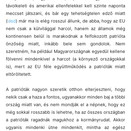
távolkeleti és amerikai ellenfelekkel kell szinte naponta
meccset játszani, és bár egy tehetségtelen edző miatt
(
lásd
) már ma is elég rosszul állunk, de abba, hogy az EU
nem csak a külvilággal harcol, hanem az államok még
kontinensen belül is marakodnak a felfokozott patrióta
önzőség miatt, inkább bele sem gondolok. Nem
szeretném, ha például Magyarországnak egyedül kellene
fölvenni mindenkivel a harcot (a környező országokkal
is), mert az EU féle együttműködés a patrióták miatt
eltöröltetett.
A patrióták nagyon szeretik otthon elterjeszteni, hogy
nekik csak a haza a fontos, ugyanakkor minden baj a többi
ország miatt van, és nem mondják el a népnek, hogy ez
még sokkal rosszabb is lehetne, ha az összes országban
a patrióták ragadnák magukhoz a kormányrudat. Akkor
ugyanis mindenki ütne mindenkit, mintha az egész