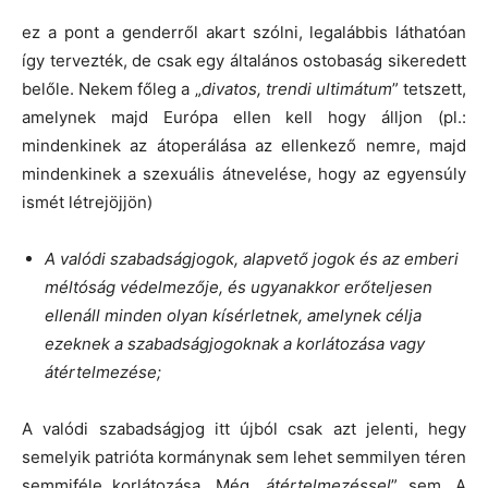
ez a pont a genderről akart szólni, legalábbis láthatóan
így tervezték, de csak egy általános ostobaság sikeredett
belőle. Nekem főleg a „
divatos, trendi
ultimátum
” tetszett,
amelynek majd Európa ellen kell hogy álljon (pl.:
mindenkinek az átoperálása az ellenkező nemre, majd
mindenkinek a szexuális átnevelése, hogy az egyensúly
ismét létrejöjjön)
A valódi szabadságjogok, alapvető jogok és az emberi
méltóság védelmezője, és ugyanakkor erőteljesen
ellenáll minden olyan kísérletnek, amelynek célja
ezeknek a szabadságjogoknak a korlátozása vagy
átértelmezése;
A valódi szabadságjog itt újból csak azt jelenti, hegy
semelyik patrióta kormánynak sem lehet semmilyen téren
semmiféle korlátozása. Még „
átértelmezéssel
” sem. A