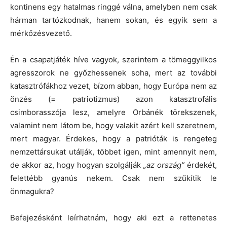
kontinens egy hatalmas ringgé válna, amelyben nem csak
hárman tartózkodnak, hanem sokan, és egyik sem a
mérkőzésvezető.
Én a csapatjáték híve vagyok, szerintem a tömeggyilkos
agresszorok ne győzhessenek soha, mert az további
katasztrófákhoz vezet, bízom abban, hogy Európa nem az
önzés (= patriotizmus) azon katasztrofális
csimborasszója lesz, amelyre Orbánék törekszenek,
valamint nem látom be, hogy valakit azért kell szeretnem,
mert magyar. Érdekes, hogy a patrióták is rengeteg
nemzettársukat utálják, többet igen, mint amennyit nem,
de akkor az, hogy hogyan szolgálják
„az ország”
érdekét,
felettébb gyanús nekem. Csak nem szűkítik le
önmagukra?
Befejezésként leírhatnám, hogy aki ezt a rettenetes