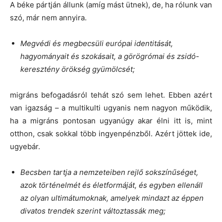
A béke pártján állunk (amíg mást ütnek), de, ha rólunk van
szó, már nem annyira.
Megvédi és megbecsüli európai identitását,
hagyományait és szokásait, a görögrómai és zsidó-
keresztény örökség gyümölcsét;
migráns befogadásról tehát szó sem lehet. Ebben azért
van igazság – a multikulti ugyanis nem nagyon működik,
ha a migráns pontosan ugyanúgy akar élni itt is, mint
otthon, csak sokkal több ingyenpénzből. Azért jöttek ide,
ugyebár.
Becsben tartja a nemzeteiben rejlő sokszínűséget,
azok történelmét és életformáját, és egyben ellenáll
az olyan ultimátumoknak, amelyek mindazt az éppen
divatos trendek szerint változtassák meg;