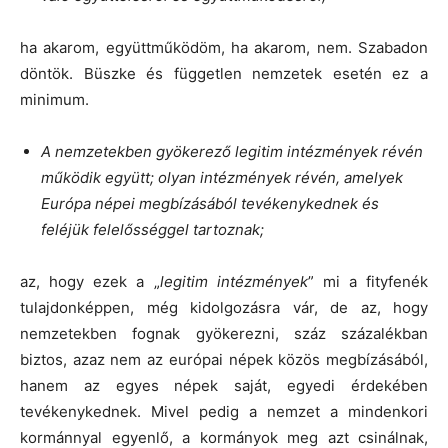
ha akarom, együttműködöm, ha akarom, nem. Szabadon
döntök. Büszke és független nemzetek esetén ez a
minimum.
A nemzetekben gyökerező legitim intézmények révén
működik együtt; olyan intézmények révén, amelyek
Európa népei megbízásából tevékenykednek és
feléjük felelősséggel tartoznak;
az, hogy ezek a „
legitim intézmények
” mi a fityfenék
tulajdonképpen, még kidolgozásra vár, de az, hogy
nemzetekben fognak gyökerezni, száz százalékban
biztos, azaz nem az európai népek közös megbízásából,
hanem az egyes népek saját, egyedi érdekében
tevékenykednek. Mivel pedig a nemzet a mindenkori
kormánnyal egyenlő, a kormányok meg azt csinálnak,