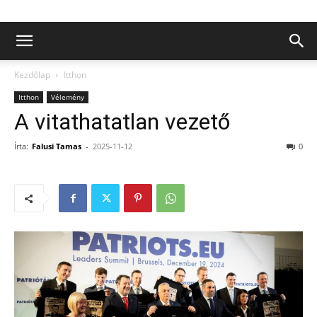
Kezdőlap
Itthon
Itthon
Vélemény
A vitathatatlan vezető
Írta:
Falusi Tamas
-
2025-11-12
0