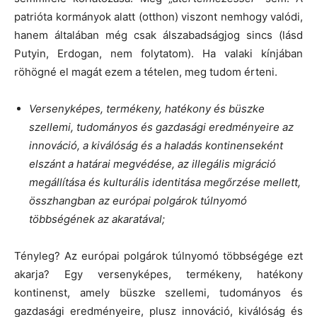
patrióta kormányok alatt (otthon) viszont nemhogy valódi,
hanem általában még csak álszabadságjog sincs (lásd
Putyin, Erdogan, nem folytatom). Ha valaki kínjában
röhögné el magát ezem a tételen, meg tudom érteni.
Versenyképes, termékeny, hatékony és büszke
szellemi, tudományos és gazdasági eredményeire az
innováció, a kiválóság és a haladás kontinenseként
elszánt a határai megvédése, az illegális migráció
megállítása és kulturális identitása megőrzése mellett,
összhangban az európai polgárok túlnyomó
többségének az akaratával;
Tényleg? Az európai polgárok túlnyomó többségége ezt
akarja? Egy versenyképes, termékeny, hatékony
kontinenst, amely büszke szellemi, tudományos és
gazdasági eredményeire, plusz innováció, kiválóság és