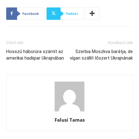
Facebook
Twitter
Előző cikk
Következő cikk
Hosszú háborúra számít az
Szerbia Moszkva barátja, de
amerikai hadiipar Ukrajnában
vígan szállít lőszert Ukrajnának
Falusi Tamas