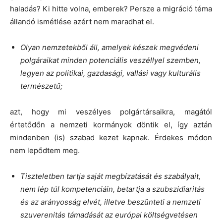
haladás? Ki hitte volna, emberek? Persze a migráció téma
állandó ismétlése azért nem maradhat el.
Olyan nemzetekből áll, amelyek készek megvédeni
polgáraikat minden potenciális veszéllyel szemben,
legyen az politikai, gazdasági, vallási vagy kulturális
természetű;
azt, hogy mi veszélyes polgártársaikra, magától
értetődőn a nemzeti kormányok döntik el, így aztán
mindenben (is) szabad kezet kapnak. Érdekes módon
nem lepődtem meg.
Tiszteletben tartja saját megbízatását és szabályait,
nem lép túl kompetenciáin, betartja a szubszidiaritás
és az arányosság elvét, illetve beszünteti a nemzeti
szuverenitás támadását az európai költségvetésen