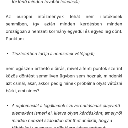
történő minden további feladását;
Az európai intézmények tehát nem illetékesek
semmiben, így aztán minden kérdésben minden
országban a nemzeti kormány egyedül és egyedileg dönt.
Punktum.
Tiszteletben tartja a nemzetek vétójogát;
nem egészen érthető előírás, mivel a fenti pontok szerint
közös döntést semmilyen ügyben sem hoznak, mindenki
azt csinál, akar, akkor pedig minek próbálna olyat vétózni
bárki, ami nincs?
A diplomáciát a tagállamok szuverenitásának alapvető
elemeként ismeri el, illetve olyan kérdésként, amelyről
minden nemzet szabadon dönthet anélkül, hogy a
többieket ugyanarra a döntésre kényszerítené;