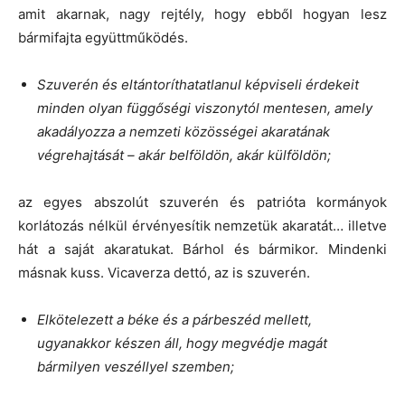
amit akarnak, nagy rejtély, hogy ebből hogyan lesz
bármifajta együttműködés.
Szuverén és eltántoríthatatlanul képviseli érdekeit
minden olyan függőségi viszonytól mentesen, amely
akadályozza a nemzeti közösségei akaratának
végrehajtását – akár belföldön, akár külföldön;
az egyes abszolút szuverén és patrióta kormányok
korlátozás nélkül érvényesítik nemzetük akaratát… illetve
hát a saját akaratukat. Bárhol és bármikor. Mindenki
másnak kuss. Vicaverza dettó, az is szuverén.
Elkötelezett a béke és a párbeszéd mellett,
ugyanakkor készen áll, hogy megvédje magát
bármilyen veszéllyel szemben;