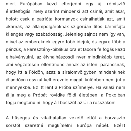
mert Európában kezd elterjedni egy új, rémísztő
életfelfogás, mely szerint mindenki azt csinál, amit akar,
holott csak a patrióta kormányok csinálhatják azt, amit
akarnak, az állampolgároknak szigorúan tilos bármifajta
kilengés vagy szabadosság. Jelenleg sajnos nem így van,
mivel az embereknek egyre több idejük, és egyre több a
pénzük, a keresztény-biblikus ora et labora felfogás kezd
elhalványulni, az élvhajhászosdi nyer mindinkább teret,
ami végzetesen ellentmond annak az isteni parancsnak,
hogy itt a Földön, azaz a siralomvölgyben mindenkinek
állandóan rosszul kell éreznie magát, különben nem jut a
mennyekbe. Ez itt lent a Próba színhelye. Ha valaki nem
állja meg a Próbát rövidke földi életében, a Pokolban
fogja megtanulni, hogy áll bosszút az Úr a rosszakon!
A hűséges és vitathatatlan vezető ettől a borzasztó
sorstól szeretné megkímélni Európa népét. Ezért