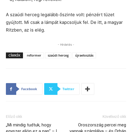
A szaúdi herceg legalább őszinte volt: pénzért tüzet
gyújtott. Mi csak a lámpát kapcsoljuk fel. De itt, a magyar
Ritzben, az is elég.
- Hirdetés -
CÍMKÉK
reformer
szaúdi herceg
újraelosztás
Facebook
Twitter
Előző cikk
Következő cikk
„Mi mindig tudtuk, hogy
Oroszország percei meg
egyszer eljön ez a nap” – I.
vannak számlálva – és Orbán