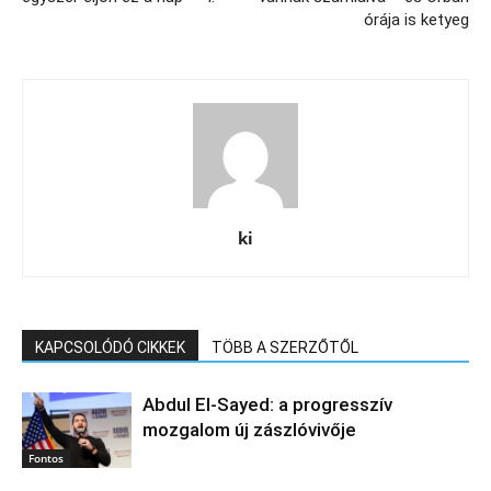
órája is ketyeg
ki
KAPCSOLÓDÓ CIKKEK
TÖBB A SZERZŐTŐL
Abdul El‑Sayed: a progresszív
mozgalom új zászlóvivője
Fontos