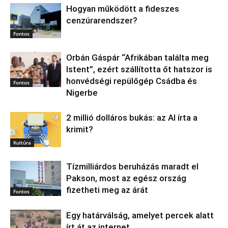
Hogyan működött a fideszes
cenzúrarendszer?
Fontos
Orbán Gáspár “Afrikában találta meg
Istent”, ezért szállította őt hatszor is
honvédségi repülőgép Csádba és
Fontos
Nigerbe
2 millió dolláros bukás: az AI írta a
krimit?
Kultúra
Tízmilliárdos beruházás maradt el
Pakson, most az egész ország
fizetheti meg az árát
Fontos
Egy határválság, amelyet percek alatt
írt át az internet