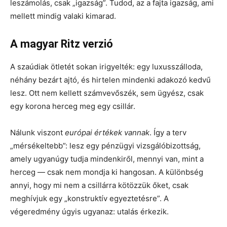
leszámolás, csak „igazság”. Tudod, az a fajta igazság, ami
mellett mindig valaki kimarad.
A magyar Ritz verzió
A szaúdiak ötletét sokan irigyelték: egy luxusszálloda,
néhány bezárt ajtó, és hirtelen mindenki adakozó kedvű
lesz. Ott nem kellett számvevőszék, sem ügyész, csak
egy korona herceg meg egy csillár.
Nálunk viszont
európai értékek vannak
. Így a terv
„mérsékeltebb”: lesz egy pénzügyi vizsgálóbizottság,
amely ugyanúgy tudja mindenkiről, mennyi van, mint a
herceg — csak nem mondja ki hangosan. A különbség
annyi, hogy mi nem a csillárra kötözzük őket, csak
meghívjuk egy „konstruktív egyeztetésre”. A
végeredmény úgyis ugyanaz: utalás érkezik.