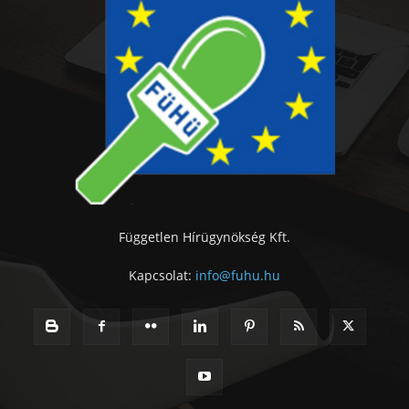
Független Hírügynökség Kft.
Kapcsolat:
info@fuhu.hu