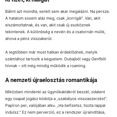
Bálint azt mondta, senkit sem akar megalázni. Na persze.
A hatalom sosem aláz meg, csak „korrigál”. Van, akit
elszámoltatnak, és van, akit csak új eszköznek
tekintenek. A különbség a nevén és a csatornán múlik,
ahova a pénz visszakerül.
A legtöbben már most halkan érdeklődnek,
melyik
számlához tartozik a kegyelem
. Dubajból vagy Genfből
hívnak – ott még mindig működik a roaming.
A nemzeti újraelosztás romantikája
Miközben mindenki az ügynökaktákról beszél, odalent
egy csapat jogász kódolja a „szabályos visszaszerzést”.
Papíron per, valójában alku. „Ha befizetsz, tiszta lappal
indulsz.” Ez nem perverzió, ez a rendszer újraindítása,