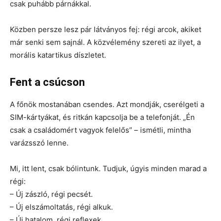
csak puhább párnákkal.
Közben persze lesz pár látványos fej: régi arcok, akiket
már senki sem sajnál. A közvélemény szereti az ilyet, a
morális katartikus díszletet.
Fent a csúcson
A főnök mostanában csendes. Azt mondják, cserélgeti a
SIM-kártyákat, és ritkán kapcsolja be a telefonját. „Én
csak a családomért vagyok felelős” – ismétli, mintha
varázsszó lenne.
Mi, itt lent, csak bólintunk. Tudjuk, úgyis minden marad a
régi:
– Új zászló, régi pecsét.
– Új elszámoltatás, régi alkuk.
– Új hatalom, régi reflexek.