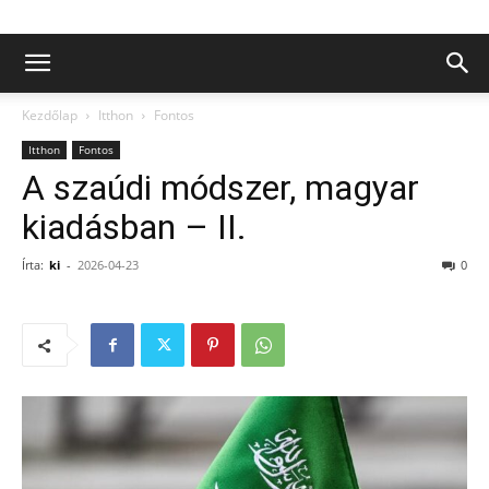
Kezdőlap
Itthon
Fontos
Itthon
Fontos
A szaúdi módszer, magyar
kiadásban – II.
Írta:
ki
-
2026-04-23
0