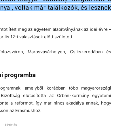
nyal, voltak már találkozók, és lesznek
ntot ítélt meg az egyetem alapítványának az idei évre –
ilis 12-i választások előtt született.
olozsváron, Marosvásárhelyen, Csíkszeredában és
ai programba
ogramnak, amelyből korábban több magyarországi
 Bizottság elutasította az Orbán-kormány egyetemi
onta a reformot, így már nincs akadálya annak, hogy
sson az Erasmushoz.
- Hirdetés -