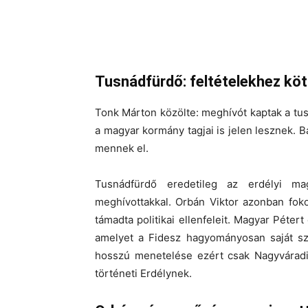
Tusnádfürdő: feltételekhez köt
Tonk Márton közölte: meghívót kaptak a tus
a magyar kormány tagjai is jelen lesznek. 
mennek el.
Tusnádfürdő eredetileg az erdélyi mag
meghívottakkal. Orbán Viktor azonban foko
támadta politikai ellenfeleit. Magyar Pétert
amelyet a Fidesz hagyományosan saját sz
hosszú menetelése ezért csak Nagyváradig
történeti Erdélynek.