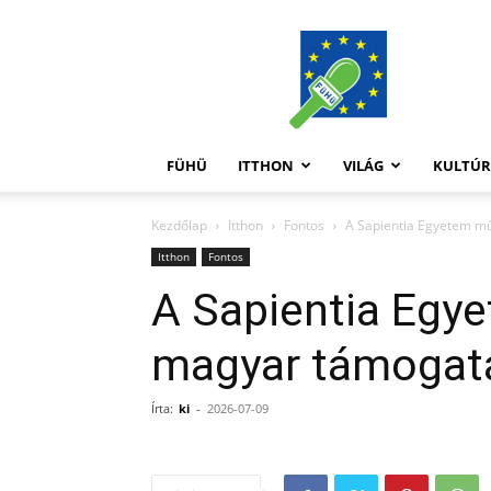
FüHü
FÜHÜ
ITTHON
VILÁG
KULTÚ
Kezdőlap
Itthon
Fontos
A Sapientia Egyetem m
Itthon
Fontos
A Sapientia Eg
magyar támogatá
Írta:
ki
-
2026-07-09