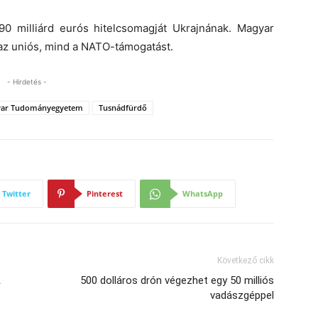
0 milliárd eurós hitelcsomagját Ukrajnának. Magyar
az uniós, mind a NATO-támogatást.
- Hirdetés -
gyar Tudományegyetem
Tusnádfürdő
Twitter
Pinterest
WhatsApp
Következő cikk
A
500 dolláros drón végezhet egy 50 milliós
vadászgéppel