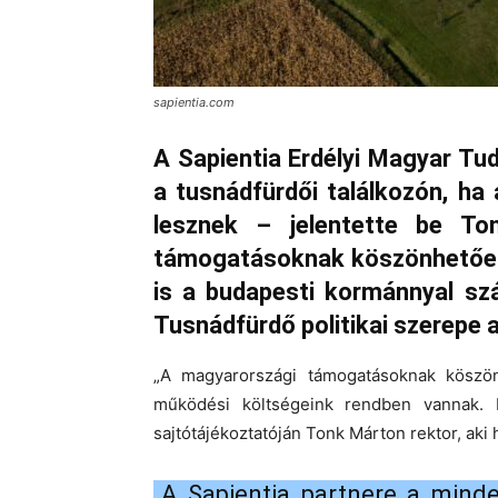
sapientia.com
A Sapientia Erdélyi Magyar T
a tusnádfürdői találkozón, ha
lesznek – jelentette be To
támogatásoknak köszönhetően
is a budapesti kormánnyal sz
Tusnádfürdő politikai szerepe a
„A magyarországi támogatásoknak köszönhe
működési költségeink rendben vannak. 
sajtótájékoztatóján Tonk Márton rektor, aki
„A Sapientia partnere a mind