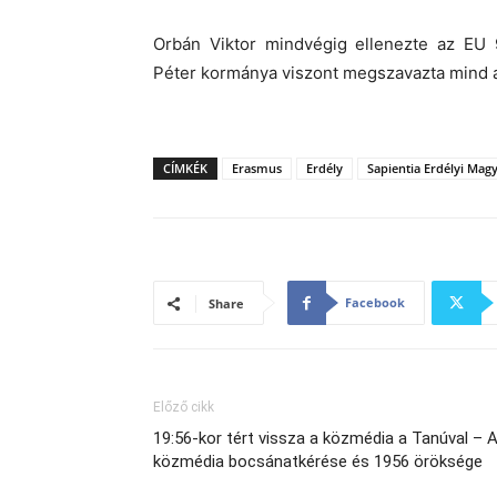
Orbán Viktor mindvégig ellenezte az EU 9
Péter kormánya viszont megszavazta mind 
CÍMKÉK
Erasmus
Erdély
Sapientia Erdélyi Ma
Facebook
Share
Előző cikk
19:56-kor tért vissza a közmédia a Tanúval – 
közmédia bocsánatkérése és 1956 öröksége