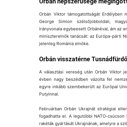
Orbán népszerűsége megingott
Orbán Viktor támogatottságát Erdélyben m
George Simion szélsőjobboldali, magya
irányvonala egybeesett Orbánéval, ám az 
miniszterelnök tanácsát: az Európa-párti N
jelenleg Románia elnöke.
Orbán visszatérne Tusnádfürd
A választási vereség után Orbán Viktor j
évben nagy beszédben vázolta fel nemzet
egyre inkább szembekerült az Európai Unió
Putyinnal.
Februárban Orbán Ukrajnát stratégiai el
fogadhatta el. A legutóbbi NATO-csúcson 
rakéták gyártását Ukrajnának, amelyre a szöv