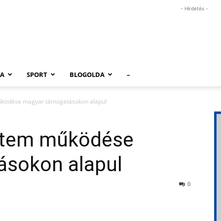
- Hirdetés -
RA
SPORT
BLOGOLDA
–
űködése magyar támogatásokon alapul
yetem működése
sokon alapul
0