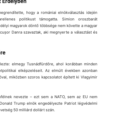
 Erdélyben
egrendítette, hogy a romániai elnökválasztás idején
rellenes politikust támogatta. Simion oroszbarát
erdélyi magyarok döntő többsége nem követte a magyar
icușor Danra szavaztak, aki megnyerte a választást és
őre
elezte: elmegy Tusnádfürdőre, ahol korábban minden
politikai elképzeléseit. Az elmúlt években azonban
val, miközben szoros kapcsolatot épített ki Vlagyimir
lenfélnek nevezte – ezt sem a NATO, sem az EU nem
Donald Trump elnök engedélyezte Patriot légvédelmi
etség 50 milliárd dollárt szán.