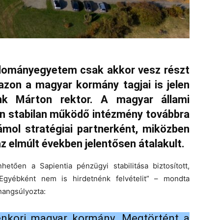
udományegyetem csak akkor vesz részt
 azon a magyar kormány tagjai is jelen
nk Márton rektor. A magyar állami
 stabilan működő intézmény továbbra
ámol stratégiai partnerként, miközben
z elmúlt években jelentősen átalakult.
tően a Sapientia pénzügyi stabilitása biztosított,
Egyébként nem is hirdetnénk felvételit” – mondta
 hangsúlyozta:
enkori magyar kormány. Megtörtént a