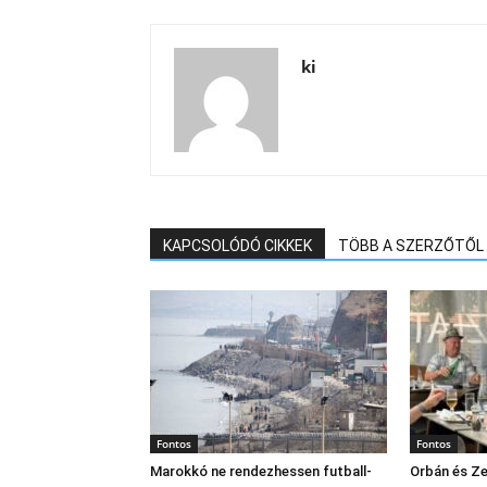
ki
KAPCSOLÓDÓ CIKKEK
TÖBB A SZERZŐTŐL
Fontos
Fontos
Marokkó ne rendezhessen futball-
Orbán és Ze