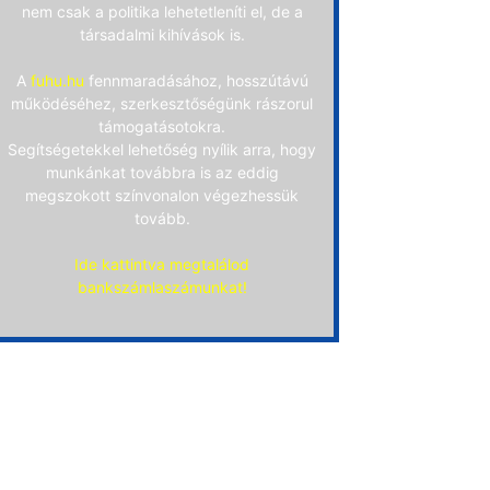
nem csak a politika lehetetleníti el, de a
társadalmi kihívások is.
A
fuhu.hu
fennmaradásához, hosszútávú
működéséhez, szerkesztőségünk rászorul
támogatásotokra.
Segítségetekkel lehetőség nyílik arra, hogy
munkánkat továbbra is az eddig
megszokott színvonalon végezhessük
tovább.
Ide kattintva megtalálod
bankszámlaszámunkat!