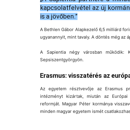
kapcsolatfelvétel az új kormán
is a jövőben.”
A Bethlen Gábor Alapkezelő 6,5 milliárd fori
ugyanannyit, mint tavaly. A döntés még az ápr
A Sapientia négy városban működik: K
Sepsiszentgyörgyön.
Erasmus: visszatérés az európ
Az egyetem résztvevője az Erasmus pr
intézményt kizártak, miután az Európai
reformját. Magyar Péter kormánya visszav
minden magyar egyetem ismét csatlakozha