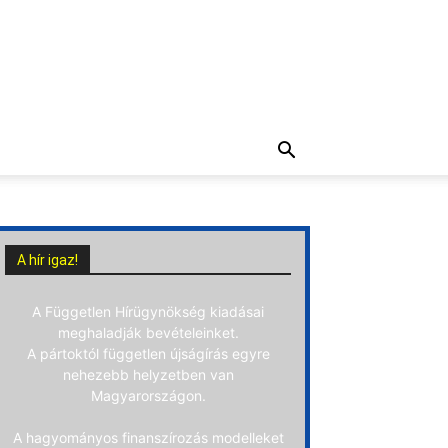
A hír igaz!
A Független Hírügynökség kiadásai
meghaladják bevételeinket.
A pártoktól független újságírás egyre
nehezebb helyzetben van
Magyarországon.
A hagyományos finanszírozás modelleket