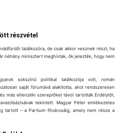
ött részvétel
nádfürdői találkozóra, de csak akkor vesznek részt, ha
Bár néhány minisztert meghívtak, ők jelezték, hogy nem
yarok sokszínű politikai találkozója volt, román
zatosan saját fórumává alakította, ahol rendszeresen
 és más ellenzéki szereplőket távol tartották Erdélytől,
avazóbázisának tekintett. Magyar Péter emlékezetes
 tartott – a Partium fővárosáig, amely nem része a