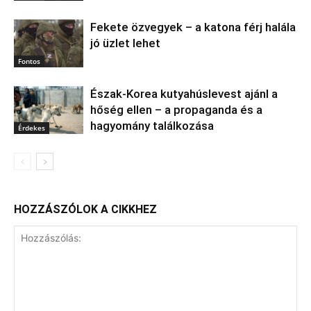
Fekete özvegyek – a katona férj halála
jó üzlet lehet
Fontos
Észak‑Korea kutyahúslevest ajánl a
hőség ellen – a propaganda és a
hagyomány találkozása
Érdekes
HOZZÁSZÓLOK A CIKKHEZ