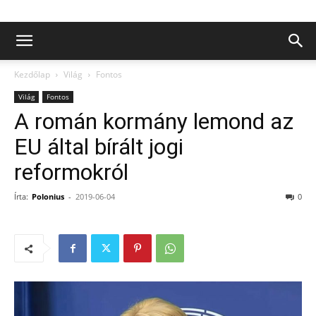
Kezdőlap
Világ
Fontos
Világ
Fontos
A román kormány lemond az
EU által bírált jogi
reformokról
Írta:
Polonius
-
2019-06-04
0