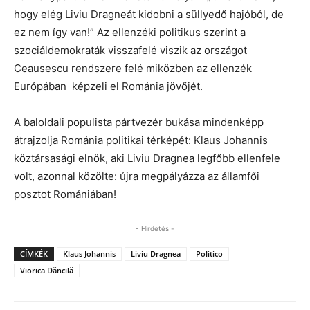
hogy elég Liviu Dragneát kidobni a süllyedő hajóból, de
ez nem így van!” Az ellenzéki politikus szerint a
szociáldemokraták visszafelé viszik az országot
Ceausescu rendszere felé miközben az ellenzék
Európában képzeli el Románia jövőjét.
A baloldali populista pártvezér bukása mindenképp
átrajzolja Románia politikai térképét: Klaus Johannis
köztársasági elnök, aki Liviu Dragnea legfőbb ellenfele
volt, azonnal közölte: újra megpályázza az államfői
posztot Romániában!
- Hirdetés -
CÍMKÉK
Klaus Johannis
Liviu Dragnea
Politico
Viorica Dăncilă