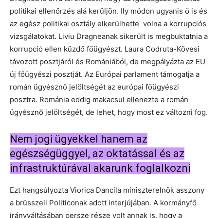
politikai ellenőrzés alá kerüljön. Ily módon ugyanis ő is és
az egész politikai osztály elkerülhette volna a korrupciós
vizsgálatokat. Liviu Dragneanak sikerült is megbuktatnia a
korrupció ellen küzdő főügyészt. Laura Codruta-Kövesi
távozott posztjáról és Romániából, de megpályázta az EU
új főügyészi posztját. Az Európai parlament támogatja a
román ügyésznő jelöltségét az európai főügyészi
posztra. Románia eddig makacsul ellenezte a román
ügyésznő jelöltségét, de lehet, hogy most ez változni fog.
Nem jogi ügyekkel hanem az
egészségüggyel, az oktatással és az
infrastruktúrával akarunk foglalkozni
Ezt hangsúlyozta Viorica Dancila miniszterelnök asszony
a brüsszeli Politiconak adott interjújában. A kormányfő
irányváltásában persze része volt annak is, hogy a