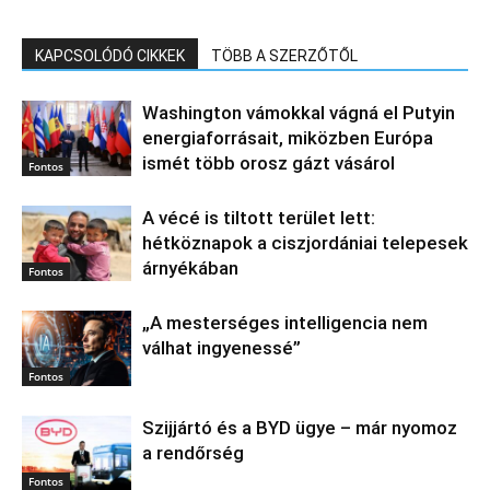
KAPCSOLÓDÓ CIKKEK
TÖBB A SZERZŐTŐL
Washington vámokkal vágná el Putyin
energiaforrásait, miközben Európa
ismét több orosz gázt vásárol
Fontos
A vécé is tiltott terület lett:
hétköznapok a ciszjordániai telepesek
árnyékában
Fontos
„A mesterséges intelligencia nem
válhat ingyenessé”
Fontos
Szijjártó és a BYD ügye – már nyomoz
a rendőrség
Fontos