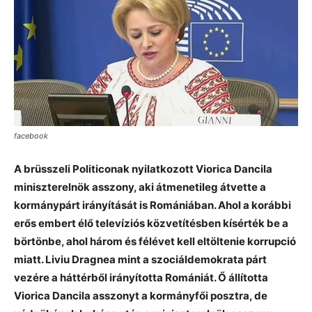
facebook
A brüsszeli Politiconak nyilatkozott Viorica Dancila
miniszterelnök asszony, aki átmenetileg átvette a
kormánypárt irányítását is Romániában. Ahol a korábbi
erős embert élő televíziós közvetítésben kísérték be a
börtönbe, ahol három és félévet kell eltöltenie korrupció
miatt. Liviu Dragnea mint a szociáldemokrata párt
vezére a háttérből irányította Romániát. Ő állította
Viorica Dancila asszonyt a kormányfői posztra, de