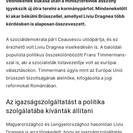
védnökének bukása után a miniszterelnök asszony
igyekszik új útra terelni a kormánypártot. Mindenekelőtt
ki akar békülni Brüsszellel, amellyel Liviu Dragnea több
kérdésben is alaposan összeveszett.
A szociáldemokrata párt Ceausescu utódpártja, és ez
érezhető volt Liviu Dragnea viselkedésén is. A baloldali
populista politikus összekülönbözött Frans Timmermans-
szal is, aki a szocialisták listavezetője volt az európai
választásokon. Timmermans úgyis mint az Európai Unió
brüsszeli bizottságának alelnöke, kifogásolta a jogi
reformokat Romániában.
Az igazságszolgáltatást a politika
szolgálatába kívánták állítani
Magyarországhoz és Lengyelországhoz hasonlóan Liviu
Dragnea is arra törekedett, hogy az igazságszolgáltatás