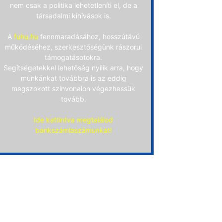
nem csak a politika lehetetleníti el, de a
társadalmi kihívások is.
A
fuhu.hu
fennmaradásához, hosszútávú
működéséhez, szerkesztőségünk rászorul
támogatásotokra.
Segítségetekkel lehetőség nyílik arra, hogy
munkánkat továbbra is az eddig
megszokott színvonalon végezhessük
tovább.
Ide kattintva megtalálod
bankszámlaszámunkat!