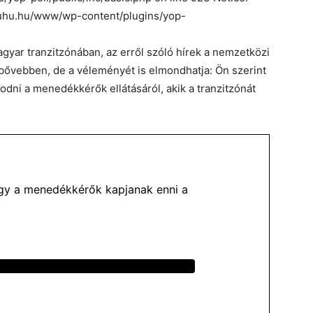
/fuhu.hu/www/wp-content/plugins/yop-
gyar tranzitzónában, az erről szóló hírek a nemzetközi
at bővebben, de a véleményét is elmondhatja: Ön szerint
dni a menedékkérők ellátásáról, akik a tranzitzónát
hogy a menedékkérők kapjanak enni a