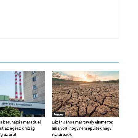
Fontos
os beruházás maradt el
Lázár János már tavaly elismerte:
st az egész ország
hiba volt, hogy nem épültek nagy
eg az árát
víztározók