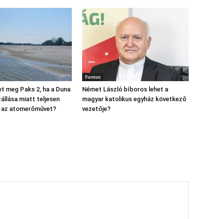
Fontos
t meg Paks 2, ha a Duna
Német László bíboros lehet a
állása miatt teljesen
magyar katolikus egyház következő
ák az atomerőművet?
vezetője?