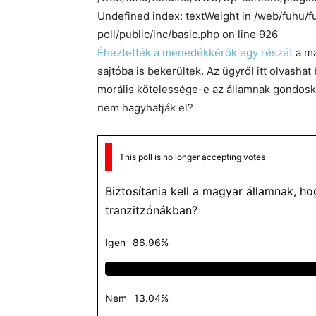
Undefined index: textWeight in /web/fuhu
poll/public/inc/basic.php on line 926
Éheztették a menedékkérők egy részét
a ma
sajtóba is bekerültek. Az ügyről itt olvash
morális kötelessége-e az államnak gondosko
nem hagyhatják el?
This poll is no longer accepting votes
Biztosítania kell a magyar államnak, 
tranzitzónákban?
Igen
86.96%
Nem
13.04%