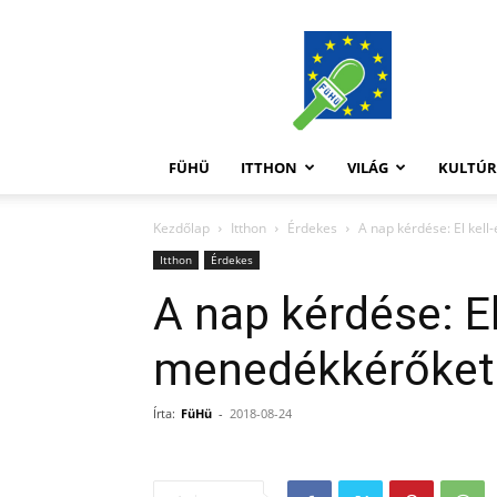
FüHü
FÜHÜ
ITTHON
VILÁG
KULTÚ
Kezdőlap
Itthon
Érdekes
A nap kérdése: El kell
Itthon
Érdekes
A nap kérdése: El 
menedékkérőket
Írta:
FüHü
-
2018-08-24