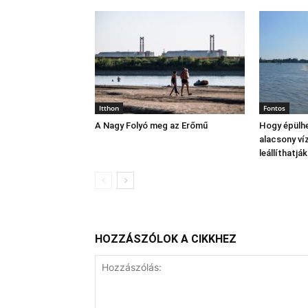
Itthon
Fontos
A Nagy Folyó meg az Erőmű
Hogy épülhe
alacsony víz
leállíthatj
HOZZÁSZÓLOK A CIKKHEZ