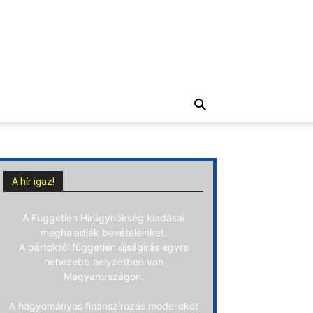
A hír igaz!
A Független Hírügynökség kiadásai
meghaladják bevételeinket.
A pártoktól független újságírás egyre
nehezebb helyzetben van
Magyarországon.
A hagyományos finanszírozás modelleket