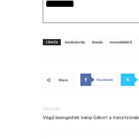
CÍMKÉK
bevándorlás
éhezés
menedékkérő
Facebook
Share
Előző cikk
Végül beengedték Iványi Gábort a tranzitzóná