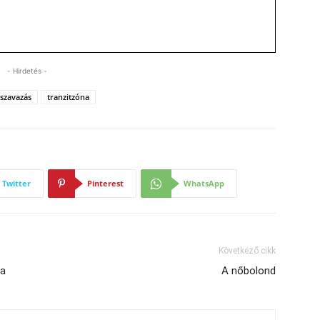
- Hirdetés -
szavazás
tranzitzóna
Twitter
Pinterest
WhatsApp
Következő cikk
ba
A nőbolond