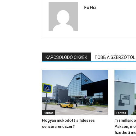
FüHü
KAPCSOLÓDÓ CIKKEK
TÖBB A SZERZŐTŐL
Fontos
Fontos
Hogyan működött a fideszes
Tízmilliárd
cenzúrarendszer?
Pakson, mo
fizetheti m