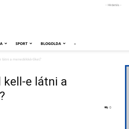
- Hirdetés -
RA
SPORT
BLOGOLDA
–
-e látni a menedékkérőket?
kell-e látni a
?
0