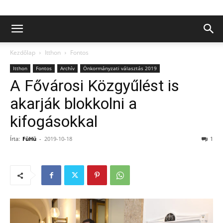
Kezdőlap
Itthon
Fontos
Itthon
Fontos
Archív
Önkormányzati választás 2019
A Fővárosi Közgyűlést is
akarják blokkolni a
kifogásokkal
Írta:
FüHü
-
2019-10-18
1