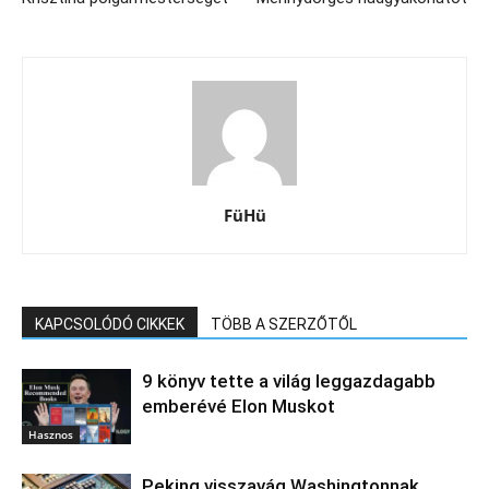
FüHü
KAPCSOLÓDÓ CIKKEK
TÖBB A SZERZŐTŐL
9 könyv tette a világ leggazdagabb
emberévé Elon Muskot
Hasznos
Peking visszavág Washingtonnak