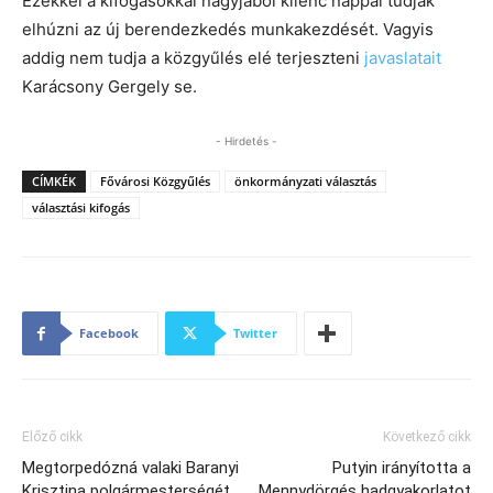
Ezekkel a kifogásokkal nagyjából kilenc nappal tudják
elhúzni az új berendezkedés munkakezdését. Vagyis
addig nem tudja a közgyűlés elé terjeszteni
javaslatait
Karácsony Gergely se.
- Hirdetés -
CÍMKÉK
Fővárosi Közgyűlés
önkormányzati választás
választási kifogás
Facebook
Twitter
Előző cikk
Következő cikk
Megtorpedózná valaki Baranyi
Putyin irányította a
Krisztina polgármesterségét
Mennydörgés hadgyakorlatot