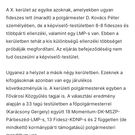
A X. kerület az egyike azoknak, amelyekben ugyan
fideszes lett (maradt) a polgármester D. Kovács Péter
személyében, de a képviselő-testületben 8-8 fideszes és
többpárti ellenzéki, valamint egy LMP-s van. Ebben a
kerületben tehát a kis különbségű ellenzéki többséget
próbálják megfordítani. Az eljárás befejeződéséig nem
tud összeülni a képviselő-testület.
Ugyanez a helyzet a másik négy kerületben. Ezeknek a
kifogásoknak azonban van egy járulékos
következményük is. A kerületi polgármesterek egyben a
Fővárosi Közgyűlés tagjai is. A választási eredmény
alapján a 33 tagú testületben a főpolgármesterrel
(Karácsony Gergely) együtt 18 Momentum-DK-MSZP-
Párbeszéd-LMP-s, 13 Fidesz-KDNP-s és 2 független (de
mindkettő kormánypárti támogatású) polgármesteri