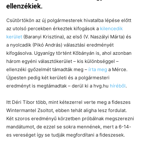
ellenzékiek.
Csütörtökön az új polgármesterek hivatalba lépése előtt
az utolsó percekben érkeztek kifogások a
kilencedik
kerület
(Baranyi Krisztina), az első (V. Naszályi Márta) és
a nyolcadik (Pikó András) választási eredményét
kifogásolva. Ugyanígy történt Kőbányán is, ahol azonban
három egyéni választókerület – kis különbséggel –
ellenzéki győzelmét támadták meg –
írta meg
a Mérce.
Újpesten pedig két kerületi és a polgármesteri
eredményt is megtámadtak – derül ki a hvg.hu
híréből
.
Itt Déri Tibor több, mint kétezerrel verte meg a fideszes
Wintermantel Zsoltot, ebben tehát aligha lesz fordulat.
Két szoros eredményű körzetben próbálnak megszerezni
mandátumot, de ezzel se sokra mennének, mert a 6-14-
es vereséget így se tudják megfordítani a fideszesek.