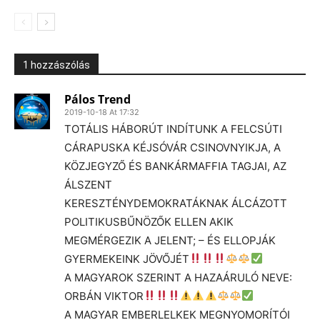
1 hozzászólás
Pálos Trend
2019-10-18 At 17:32
TOTÁLIS HÁBORÚT INDÍTUNK A FELCSÚTI
CÁRAPUSKA KÉJSÓVÁR CSINOVNYIKJA, A
KÖZJEGYZŐ ÉS BANKÁRMAFFIA TAGJAI, AZ
ÁLSZENT
KERESZTÉNYDEMOKRATÁKNAK ÁLCÁZOTT
POLITIKUSBŰNÖZŐK ELLEN AKIK
MEGMÉRGEZIK A JELENT; – ÉS ELLOPJÁK
GYERMEKEINK JÖVŐJÉT
A MAGYAROK SZERINT A HAZAÁRULÓ NEVE:
ORBÁN VIKTOR
A MAGYAR EMBERLELKEK MEGNYOMORÍTÓI