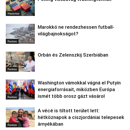
Hasznos
Marokkó ne rendezhessen futball-
világbajnokságot?
Fontos
Orbán és Zelenszkij Szerbiában
Fontos
Washington vámokkal vágná el Putyin
energiaforrásait, miközben Európa
ismét több orosz gázt vásárol
Fontos
A vécé is tiltott terület lett:
hétköznapok a ciszjordániai telepesek
árnyékában
Fontos