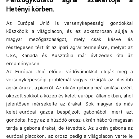
Hetényi körben.
Az Európai Unió is versenyképességi gondokkal
küszködik a világpiacon, és ez sokszorosan sújtja a
magyar mezőgazdaságot, mely csak késve és
részlegesen tért át az ipari agrár termelésre, melyet az
USA, Kanada és Ausztrália már évtizedek óta űz
eredményesen.
Az Európai Unió elődei védővámokkal oldják meg a
versenyképességi problémát vagyis kizárják az olcsóbb
agrár árukat a piacról. Az ukrán gabona beáramlása ezért
okozott sokkot a közép és kelet-európai államokban, ahol
jelentősen mérsékelte az árakat. Sok magyar és más
kelet-európai gazda bespájzolt gabonából, mert azt
gondolta, hogy az elhúzódó orosz-ukrán háború magasan
tartja a gabona árakat, de tévedtek. Az ukrán gabona az
európai piacokon, az orosz pedig a világpiacon verte le