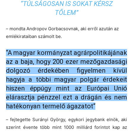
“TÚLSÁGOSAN IS SOKAT KÉRSZ
TŐLEM”
– mondta Andropov Gorbacsovnak, aki erről azután az
emlékirataiban számolt be.
“A magyar kormányzat agrárpolitikájának
az a baja, hogy 200 ezer mezőgazdasági
dolgozó érdekében figyelmen kívül
hagyja a többi magyar polgár érdekeit
hiszen éppúgy mint az Európai Unió
elárasztja pénzzel ezt a drágán és nem
hatékonyan termelő ágazatot“
– fejtegette Surányi György, egykori jegybank elnök, aki
szerint évente több mint 1000 milliárd forintot kap az