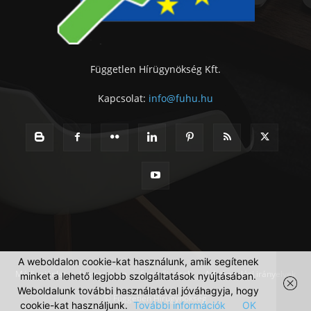
Független Hírügynökség Kft.
Kapcsolat:
info@fuhu.hu
A weboldalon cookie-kat használunk, amik segítenek
Médiaajánlat
Impresszum
Szerzői jogok
Adatkezelési irányelvek
minket a lehető legjobb szolgáltatások nyújtásában.
Weboldalunk további használatával jóváhagyja, hogy
© Független Hírügynökség
cookie-kat használjunk.
További információk
OK