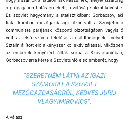
hogy a számok a hatalomnak készülnek, melyet kizárólag
a propaganda hatás érdekelt, a valóság sokkal kevésbé.
Ez szovjet hagyomány a statisztikában: Gorbacsov, aki
fiatal korában mezőgazdasági titkár volt a Szovjetunió
kommunista pártjának központi bizottságában vagyis ő
volt az első számú felelőse a csődtömegnek, melyet
Sztálin állított elő a kényszer kollektivizálással. Miközben
az emberek kenyérért álltak sorba a Szovjetunióban,
Gorbacsov arra kérte a Szovjetunió első emberét, hogy
“SZERETNÉM LÁTNI AZ IGAZI
SZÁMOKAT A SZOVJET
MEZŐGAZDASÁGRÓL, KEDVES JURIJ
VLAGYIMIROVICS”.
A válasz: