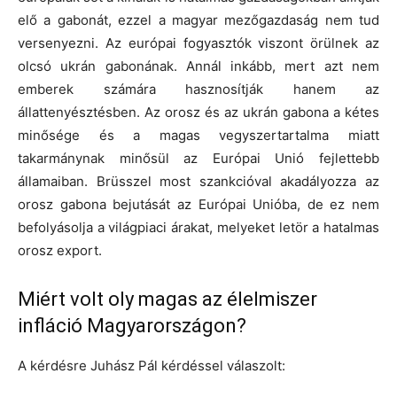
elő a gabonát, ezzel a magyar mezőgazdaság nem tud
versenyezni. Az európai fogyasztók viszont örülnek az
olcsó ukrán gabonának. Annál inkább, mert azt nem
emberek számára hasznosítják hanem az
állattenyésztésben. Az orosz és az ukrán gabona a kétes
minősége és a magas vegyszertartalma miatt
takarmánynak minősül az Európai Unió fejlettebb
államaiban. Brüsszel most szankcióval akadályozza az
orosz gabona bejutását az Európai Unióba, de ez nem
befolyásolja a világpiaci árakat, melyeket letör a hatalmas
orosz export.
Miért volt oly magas az élelmiszer
infláció Magyarországon?
A kérdésre Juhász Pál kérdéssel válaszolt: