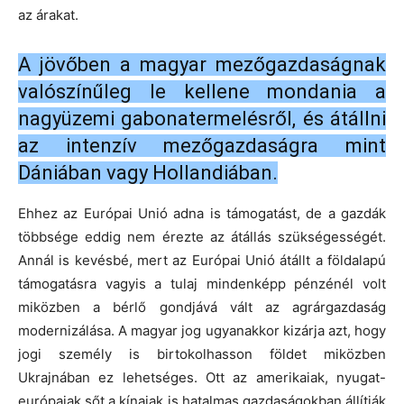
az árakat.
A jövőben a magyar mezőgazdaságnak
valószínűleg le kellene mondania a
nagyüzemi gabonatermelésről, és átállni
az intenzív mezőgazdaságra mint
Dániában vagy Hollandiában.
Ehhez az Európai Unió adna is támogatást, de a gazdák
többsége eddig nem érezte az átállás szükségességét.
Annál is kevésbé, mert az Európai Unió átállt a földalapú
támogatásra vagyis a tulaj mindenképp pénzénél volt
miközben a bérlő gondjává vált az agrárgazdaság
modernizálása. A magyar jog ugyanakkor kizárja azt, hogy
jogi személy is birtokolhasson földet miközben
Ukrajnában ez lehetséges. Ott az amerikaiak, nyugat-
európaiak sőt a kínaiak is hatalmas gazdaságokban állítják