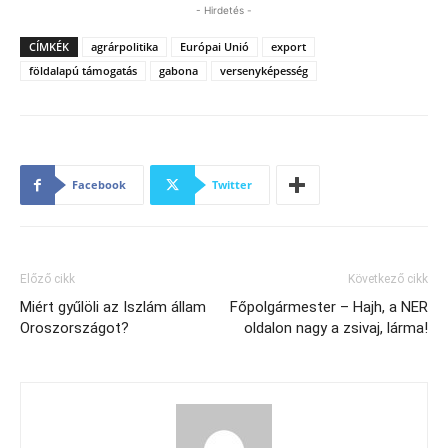
- Hirdetés -
CÍMKÉK
agrárpolitika
Európai Unió
export
földalapú támogatás
gabona
versenyképesség
Facebook
Twitter
Előző cikk
Következő cikk
Miért gyűlöli az Iszlám állam
Főpolgármester – Hajh, a NER
Oroszországot?
oldalon nagy a zsivaj, lárma!