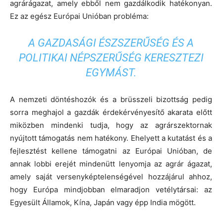
agrárágazat, amely ebből nem gazdálkodik hatékonyan.
Ez az egész Európai Unióban probléma:
A GAZDASÁGI ÉSZSZERŰSÉG ÉS A
POLITIKAI NÉPSZERŰSÉG KERESZTEZI
EGYMÁST.
A nemzeti döntéshozók és a brüsszeli bizottság pedig
sorra meghajol a gazdák érdekérvényesítő akarata előtt
miközben mindenki tudja, hogy az agrárszektornak
nyújtott támogatás nem hatékony. Ehelyett a kutatást és a
fejlesztést kellene támogatni az Európai Unióban, de
annak lobbi erejét mindenütt lenyomja az agrár ágazat,
amely saját versenyképtelenségével hozzájárul ahhoz,
hogy Európa mindjobban elmaradjon vetélytársai: az
Egyesült Államok, Kína, Japán vagy épp India mögött.