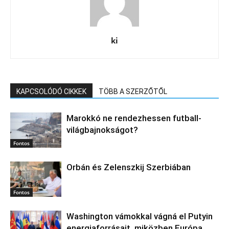
ki
KAPCSOLÓDÓ CIKKEK
TÖBB A SZERZŐTŐL
Marokkó ne rendezhessen futball-
világbajnokságot?
Fontos
Orbán és Zelenszkij Szerbiában
Fontos
Washington vámokkal vágná el Putyin
energiaforrásait, miközben Európa