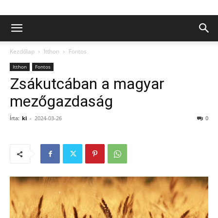
Kezdőlap
Itthon
Fontos
Itthon
Fontos
Zsákutcában a magyar
mezőgazdaság
Írta:
ki
-
2024-03-26
0