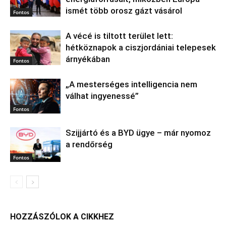
ismét több orosz gázt vásárol
Fontos
A vécé is tiltott terület lett:
hétköznapok a ciszjordániai telepesek
árnyékában
Fontos
„A mesterséges intelligencia nem
válhat ingyenessé”
Fontos
Szijjártó és a BYD ügye – már nyomoz
a rendőrség
Fontos
HOZZÁSZÓLOK A CIKKHEZ