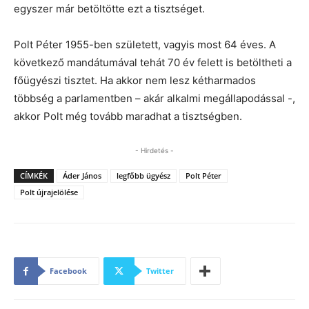
egyszer már betöltötte ezt a tisztséget.
Polt Péter 1955-ben született, vagyis most 64 éves. A
következő mandátumával tehát 70 év felett is betöltheti a
főügyészi tisztet. Ha akkor nem lesz kétharmados
többség a parlamentben – akár alkalmi megállapodással -,
akkor Polt még tovább maradhat a tisztségben.
- Hirdetés -
CÍMKÉK
Áder János
legfőbb ügyész
Polt Péter
Polt újrajelölése
Facebook
Twitter