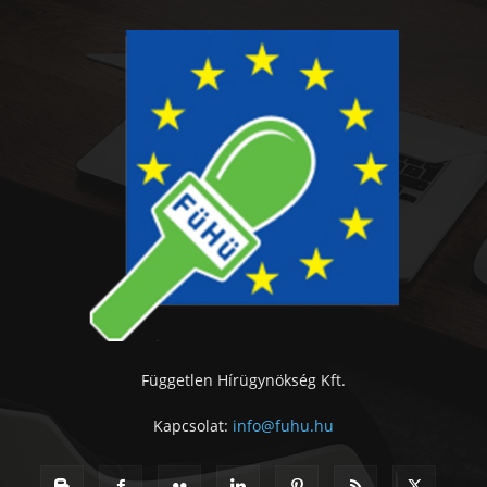
Független Hírügynökség Kft.
Kapcsolat:
info@fuhu.hu