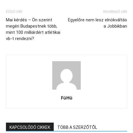
Előző cikk
Következő cikk
Mai kérdés – Ön szerint
Egyelőre nem lesz elnökváltás
megéri Budapestnek több,
a Jobbikban
mint 100 milliárdért atlétikai
vb-t rendezni?
FüHü
KAPCSOLÓDÓ CIKKEK
TÖBB A SZERZŐTŐL