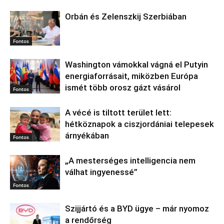
Orbán és Zelenszkij Szerbiában
Fontos
Washington vámokkal vágná el Putyin
energiaforrásait, miközben Európa
ismét több orosz gázt vásárol
Fontos
A vécé is tiltott terület lett:
hétköznapok a ciszjordániai telepesek
árnyékában
Fontos
„A mesterséges intelligencia nem
válhat ingyenessé”
Fontos
Szijjártó és a BYD ügye – már nyomoz
a rendőrség