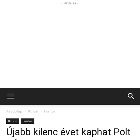
- Hirdetés -
Kezdőlap
Itthon
Fontos
Itthon
Fontos
Újabb kilenc évet kaphat Polt