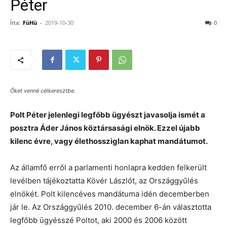
Péter
Írta:
FüHü
-
2019-10-30
0
Őket venné célkeresztbe.
Polt Péter jelenlegi legfőbb ügyészt javasolja ismét a
posztra Áder János köztársasági elnök. Ezzel újabb
kilenc évre, vagy élethossziglan kaphat mandátumot.
Az államfő erről a parlamenti honlapra kedden felkerült
levélben tájékoztatta Kövér Lászlót, az Országgyűlés
elnökét. Polt kilencéves mandátuma idén decemberben
jár le. Az Országgyűlés 2010. december 6-án választotta
legfőbb ügyésszé Poltot, aki 2000 és 2006 között