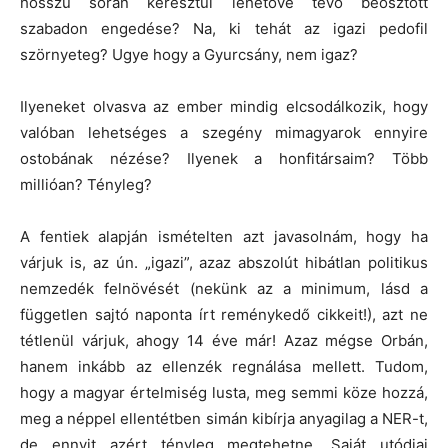
hosszú során keresztül lehetővé tévő beosztott
szabadon engedése? Na, ki tehát az igazi pedofil
szörnyeteg? Ugye hogy a Gyurcsány, nem igaz?
Ilyeneket olvasva az ember mindig elcsodálkozik, hogy
valóban lehetséges a szegény mimagyarok ennyire
ostobának nézése? Ilyenek a honfitársaim? Több
millióan? Tényleg?
A fentiek alapján ismételten azt javasolnám, hogy ha
várjuk is, az ún. „igazi”, azaz abszolút hibátlan politikus
nemzedék felnövését (nekünk az a minimum, lásd a
független sajtó naponta írt reménykedő cikkeit!), azt ne
tétlenül várjuk, ahogy 14 éve már! Azaz mégse Orbán,
hanem inkább az ellenzék regnálása mellett. Tudom,
hogy a magyar értelmiség lusta, meg semmi köze hozzá,
meg a néppel ellentétben simán kibírja anyagilag a NER-t,
de ennyit azért tényleg megtehetne. Saját utódjai