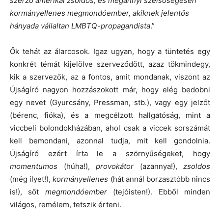
szerző amerikai zsoldos, és megannyi szélsőségesen
kormányellenes megmondóember, akiknek jelentős
hányada vállaltan LMBTQ-propagandista
.”
Ők tehát az álarcosok. Igaz ugyan, hogy a tüntetés egy
konkrét témát kijelölve szerveződött, azaz tökmindegy,
kik a szervezők, az a fontos, amit mondanak, viszont az
Újságíró nagyon hozzászokott már, hogy elég bedobni
egy nevet (Gyurcsány, Pressman, stb.), vagy egy jelzőt
(bérenc, fióka), és a megcélzott hallgatóság, mint a
viccbeli bolondokházában, ahol csak a viccek sorszámát
kell bemondani, azonnal tudja, mit kell gondolnia.
Újságíró ezért írta le a szörnyűségeket, hogy
momentumos
(húha!),
provokátor
(azannya!),
zsoldos
(még ilyet!),
kormányellenes
(hát annál borzasztóbb nincs
is!), sőt
megmondóember
(tejóisten!). Ebből minden
világos, remélem, tetszik érteni.