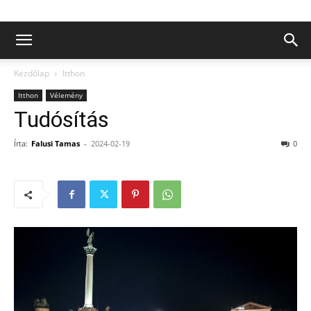
Kezdőlap
Itthon
Itthon
Vélemény
Tudósítás
Írta:
Falusi Tamas
-
2024-02-19
0