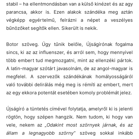
stabil – ha ellentmondásban van a külső kinézet és az agy
parancsa, akkor is. Ezen alakok szándéka meg aztán
végképp egyértelmű, felrázni a népet a veszélyes
bűnözőket segítők ellen. Sikerült is nekik.
Botor szöveg. Úgy tűnik belőle, Újságírónak fogalma
sincs, ki az az influenszer, és arról sem, hogy mennyivel
több embert tud megmozgatni, mint az ellenzéki pártok.
A latin-magyar szótárt javasolnám, de az angol-magyar is
megfelel. A szervezők szándékának homályosságáról
való további delirálás még meg is rémíti az embert, mert
az egy ekkora potentát esetében komoly problémát jelez.
Újságíró a tüntetés címével folytatja, amelyről ki is jelenti
rögtön, hogy szépen hangzik. Nem tudom, ki hogy van
vele, nekem az „
Odakint most szörnyek járnak, és az
állam a legnagyobb szörny
” szöveg sokkal inkább