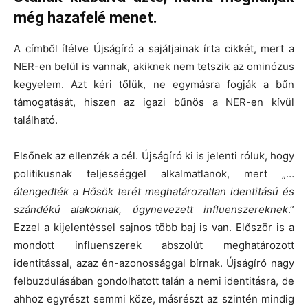
még hazafelé menet.
A címből ítélve Újságíró a sajátjainak írta cikkét, mert a
NER-en belül is vannak, akiknek nem tetszik az ominózus
kegyelem. Azt kéri tőlük, ne egymásra fogják a bűn
támogatását, hiszen az igazi bűnös a NER-en kívül
található.
Elsőnek az ellenzék a cél. Újságíró ki is jelenti róluk, hogy
politikusnak teljességgel alkalmatlanok, mert „…
átengedték a Hősök terét meghatározatlan identitású és
szándékú alakoknak, úgynevezett influenszereknek
.”
Ezzel a kijelentéssel sajnos több baj is van. Először is a
mondott influenszerek abszolút meghatározott
identitással, azaz én-azonossággal bírnak. Újságíró nagy
felbuzdulásában gondolhatott talán a nemi identitásra, de
ahhoz egyrészt semmi köze, másrészt az szintén mindig