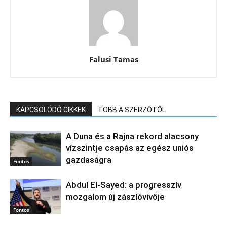
Falusi Tamas
KAPCSOLÓDÓ CIKKEK
TÖBB A SZERZŐTŐL
A Duna és a Rajna rekord alacsony
vízszintje csapás az egész uniós
gazdaságra
Fontos
Abdul El‑Sayed: a progresszív
mozgalom új zászlóvivője
Fontos