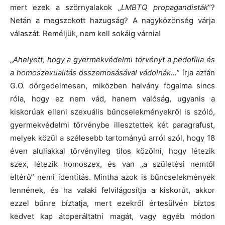
mert ezek a szörnyalakok „
LMBTQ propagandisták
”?
Netán a megszokott hazugság? A nagyközönség várja
válaszát. Reméljük, nem kell sokáig várnia!
„
Ahelyett, hogy a gyermekvédelmi törvényt a pedofília és
a homoszexualitás összemosásával vádolnák…
” írja aztán
G.O. dörgedelmesen, miközben halvány fogalma sincs
róla, hogy ez nem vád, hanem valóság, ugyanis a
kiskorúak elleni szexuális bűncselekményekről is szóló,
gyermekvédelmi törvénybe illesztettek két paragrafust,
melyek közül a szélesebb tartományú arról szól, hogy 18
éven aluliakkal törvényileg tilos közölni, hogy létezik
szex, létezik homoszex, és van „a születési nemtől
eltérő” nemi identitás. Mintha azok is bűncselekmények
lennének, és ha valaki felvilágosítja a kiskorút, akkor
ezzel bűnre bíztatja, mert ezekről értesülvén biztos
kedvet kap átoperáltatni magát, vagy egyéb módon