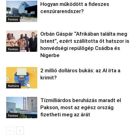
Hogyan működött a fideszes
cenzúrarendszer?
Fontos
Orbán Gáspár “Afrikában találta meg
Istent”, ezért szállította őt hatszor is
honvédségi repülőgép Csádba és
Fontos
Nigerbe
2 millió dolláros bukás: az AI írta a
krimit?
Kultúra
Tízmilliárdos beruházás maradt el
Pakson, most az egész ország
fizetheti meg az árát
Fontos