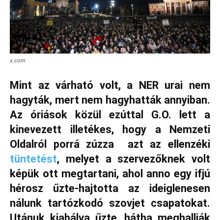
x.com
Mint az várható volt, a NER urai nem
hagyták, mert nem hagyhatták annyiban.
Az óriások közül ezúttal G.O. lett a
kinevezett illetékes, hogy a Nemzeti
Oldalról porrá zúzza azt az ellenzéki
tüntetést
, melyet a szervezőknek volt
képük ott megtartani, ahol anno egy ifjú
hérosz űzte-hajtotta az ideiglenesen
nálunk tartózkodó szovjet csapatokat.
Utánuk kiabálva űzte, hátha meghallják