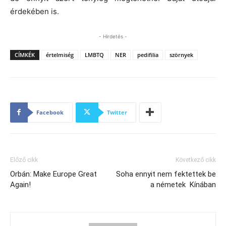
érdekében is.
- Hirdetés -
CÍMKÉK
értelmiség
LMBTQ
NER
pedifilia
szörnyek
Facebook
Twitter
Előző cikk
Következő cikk
Orbán: Make Europe Great
Soha ennyit nem fektettek be
Again!
a németek Kínában