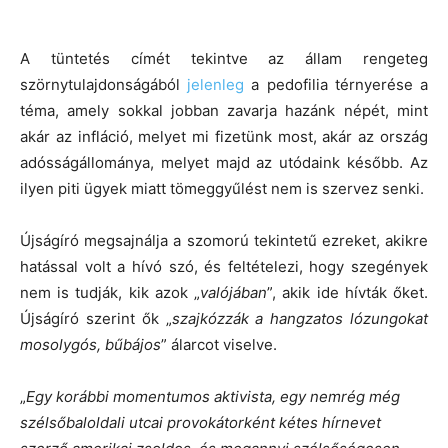
A tüntetés címét tekintve az állam rengeteg
szörnytulajdonságából
jelenleg
a pedofilia térnyerése a
téma, amely sokkal jobban zavarja hazánk népét, mint
akár az infláció, melyet mi fizetünk most, akár az ország
adósságállománya, melyet majd az utódaink később. Az
ilyen piti ügyek miatt tömeggyűlést nem is szervez senki.
Újságíró megsajnálja a szomorú tekintetű ezreket, akikre
hatással volt a hívó szó, és feltételezi, hogy szegények
nem is tudják, kik azok „
valójában
”, akik ide hívták őket.
Újságíró szerint ők „
szajkózzák a hangzatos lózungokat
mosolygós, bűbájos
” álarcot viselve.
„
Egy korábbi momentumos aktivista, egy nemrég még
szélsőbaloldali utcai provokátorként kétes hírnevet