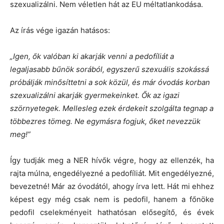
szexualizálni. Nem véletlen hát az EU méltatlankodása.
Az írás vége igazán hatásos:
„Igen, ők valóban ki akarják venni a pedofíliát a
legaljasabb bűnök sorából, egyszerű szexuális szokássá
próbálják minősíttetni a sok közül, és már óvodás korban
szexualizálni akarják gyermekeinket. Ők az igazi
szörnyetegek. Mellesleg ezek érdekeit szolgálta tegnap a
többezres tömeg. Ne egymásra fogjuk, őket nevezzük
meg!”
Így tudják meg a NER hívők végre, hogy az ellenzék, ha
rajta múlna, engedélyezné a pedofíliát. Mit engedélyezné,
bevezetné! Már az óvodától, ahogy írva lett. Hát mi ehhez
képest egy még csak nem is pedofil, hanem a főnöke
pedofil cselekményeit hathatósan elősegítő, és évek