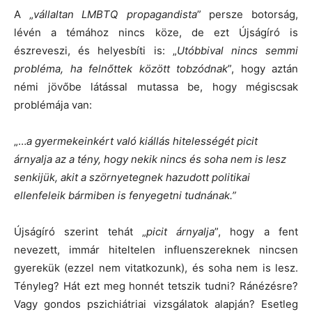
A „
vállaltan LMBTQ propagandista
” persze botorság,
lévén a témához nincs köze, de ezt Újságíró is
észreveszi, és helyesbíti is: „
Utóbbival nincs semmi
probléma, ha felnőttek között tobzódnak
”, hogy aztán
némi jövőbe látással mutassa be, hogy mégiscsak
problémája van:
„…
a gyermekeinkért való kiállás hitelességét picit
árnyalja az a tény, hogy nekik nincs és soha nem is lesz
senkijük, akit a szörnyetegnek hazudott politikai
ellenfeleik bármiben is fenyegetni tudnának.”
Újságíró szerint tehát „
picit árnyalja
”, hogy a fent
nevezett, immár hiteltelen influenszereknek nincsen
gyerekük (ezzel nem vitatkozunk), és soha nem is lesz.
Tényleg? Hát ezt meg honnét tetszik tudni? Ránézésre?
Vagy gondos pszichiátriai vizsgálatok alapján? Esetleg