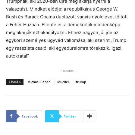
Trumpnak, aki 2020-ban újra meg akarja nyerni a
választást. Mindkét elődje: a republikánus George W.
Bush és Barack Obama duplázott vagyis nyolc évet töltött
a Fehér Házban. Ellenfelei, a demokraták mindenképp
meg akarják ezt akadályozni. Ehhez nagyon jól jön az
egykori személyes ügyvéd vallomása, aki szerint „Trump
egy rasszista csaló, aki egyeduralomra törekszik. Igazi
autokrata!”
- Hirdetés -
CÍMKÉK
Michael Cohen
Mueller
trump
Facebook
Twitter