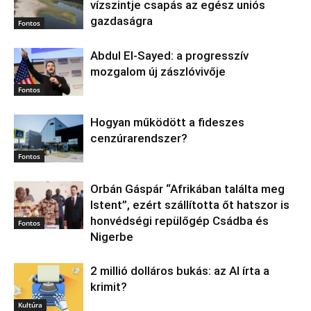
vízszintje csapás az egész uniós
gazdaságra
Fontos
Abdul El‑Sayed: a progresszív
mozgalom új zászlóvivője
Fontos
Hogyan működött a fideszes
cenzúrarendszer?
Fontos
Orbán Gáspár “Afrikában találta meg
Istent”, ezért szállította őt hatszor is
honvédségi repülőgép Csádba és
Fontos
Nigerbe
2 millió dolláros bukás: az AI írta a
krimit?
Kultúra