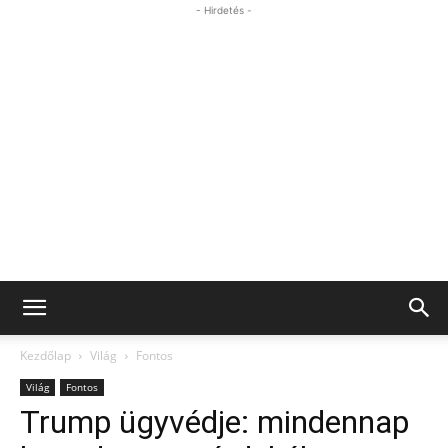
- Hirdetés -
Kezdőlap
Világ
Fontos
Világ
Fontos
Trump ügyvédje: mindennap