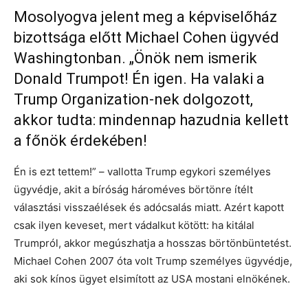
Mosolyogva jelent meg a képviselőház
bizottsága előtt Michael Cohen ügyvéd
Washingtonban. „Önök nem ismerik
Donald Trumpot! Én igen. Ha valaki a
Trump Organization-nek dolgozott,
akkor tudta: mindennap hazudnia kellett
a főnök érdekében!
Én is ezt tettem!” – vallotta Trump egykori személyes
ügyvédje, akit a bíróság hároméves börtönre ítélt
választási visszaélések és adócsalás miatt. Azért kapott
csak ilyen keveset, mert vádalkut kötött: ha kitálal
Trumpról, akkor megúszhatja a hosszas börtönbüntetést.
Michael Cohen 2007 óta volt Trump személyes ügyvédje,
aki sok kínos ügyet elsimított az USA mostani elnökének.