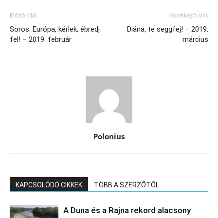
Előző cikk
Következő cikk
Soros: Európa, kérlek, ébredj
Diána, te seggfej! – 2019.
fel! – 2019. február
március
Polonius
KAPCSOLÓDÓ CIKKEK
TÖBB A SZERZŐTŐL
A Duna és a Rajna rekord alacsony