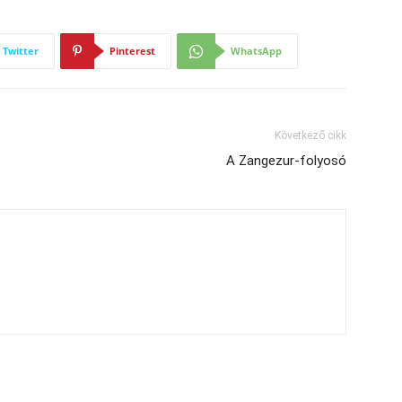
Twitter
Pinterest
WhatsApp
Következő cikk
A Zangezur-folyosó