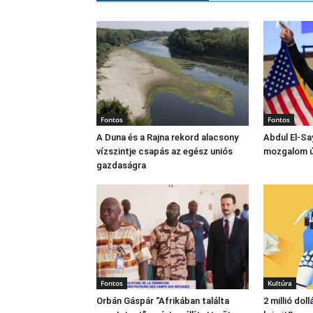
Fontos
Fontos
A Duna és a Rajna rekord alacsony
Abdul El‑Sa
vízszintje csapás az egész uniós
mozgalom új
gazdaságra
Fontos
Kultúra
Orbán Gáspár “Afrikában találta
2 millió dol