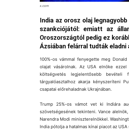
x.com
India az orosz olaj legnagyobb
szankciójától: emiatt az áll
Oroszországtól pedig ez koráb
Ázsiában felárral tudták eladni
100%-os vámmal fenyegette meg Donald T
olajat vásárolnak. Az USA elnöke ezzel
költségvetés legjelentősebb bevételi
tárgyalóasztalhoz akarja kényszeríteni P
csapatai előrehaladnak Ukrajnában.
Trump 25%-os vámot vet ki Indiára aug
szövetségesének tekinteni. Vance alelnök,
Narendra Modi miniszterelnökkel. Washingto
India pótolja a hatalmas kínai piacot az USA