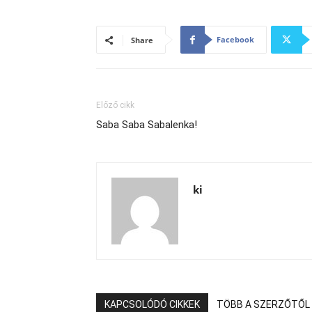
Facebook
Share
Előző cikk
Saba Saba Sabalenka!
ki
KAPCSOLÓDÓ CIKKEK
TÖBB A SZERZŐTŐL