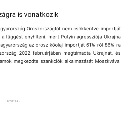
ágra is vonatkozik
 Magyarország Oroszországtól nem csökkentve importját
a függést enyhíteni, mert Putyin agressziója Ukrajna
Magyarország az orosz kőolaj importját 61%-ról 86%-ra
zország 2022 februárjában megtámadta Ukrajnát, és
llamok megkezdte szankciók alkalmazását Moszkvával
- Hirdetés -