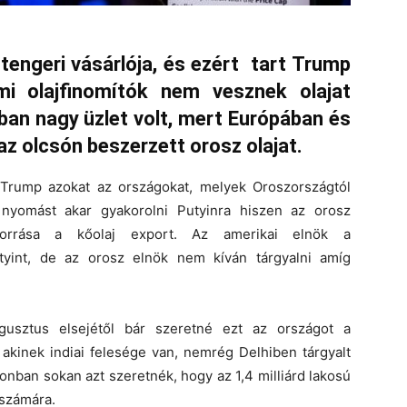
 tengeri vásárlója, és ezért tart Trump
ami olajfinomítók nem vesznek olajat
ban nagy üzlet volt, mert Európában és
 az olcsón beszerzett orosz olajat.
rump azokat az országokat, melyek Oroszországtól
 nyomást akar gyakorolni Putyinra hiszen az orosz
 forrása a kőolaj export. Az amerikai elnök a
utyint, de az orosz elnök nem kíván tárgyalni amíg
usztus elsejétől bár szeretné ezt az országot a
 akinek indiai felesége van, nemrég Delhiben tárgyalt
nban sokan azt szeretnék, hogy az 1,4 milliárd lakosú
 számára.