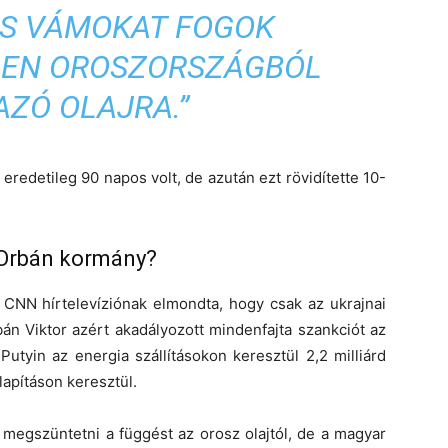
S VÁMOKAT FOGOK
DEN OROSZORSZÁGBÓL
ZÓ OLAJRA.”
redetileg 90 napos volt, de azután ezt rövidítette 10-
z Orbán kormány?
 CNN hírtelevíziónak elmondta, hogy csak az ukrajnai
án Viktor azért akadályozott mindenfajta szankciót az
Putyin az energia szállításokon keresztül 2,2 milliárd
lapításon keresztül.
 megszüntetni a függést az orosz olajtól, de a magyar