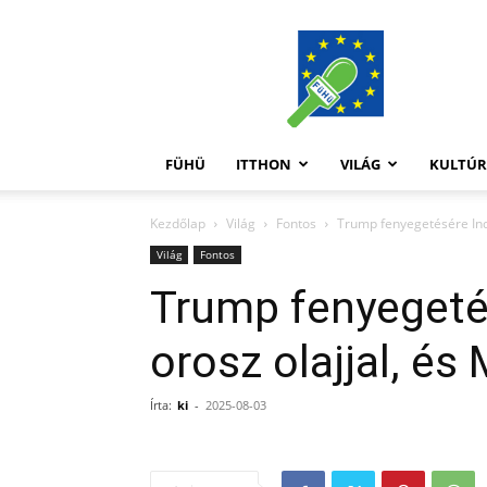
FüHü
FÜHÜ
ITTHON
VILÁG
KULTÚ
Kezdőlap
Világ
Fontos
Trump fenyegetésére Indi
Világ
Fontos
Trump fenyegetés
orosz olajjal, é
Írta:
ki
-
2025-08-03