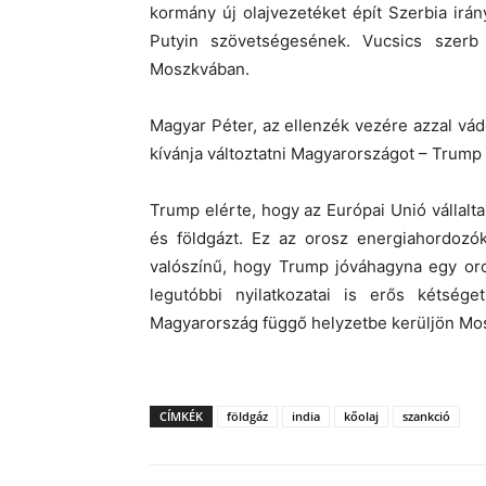
kormány új olajvezetéket épít Szerbia irán
Putyin szövetségesének. Vucsics szer
Moszkvában.
Magyar Péter, az ellenzék vezére azzal vádo
kívánja változtatni Magyarországot – Trump
Trump elérte, hogy az Európai Unió vállalta:
és földgázt. Ez az orosz energiahordozók
valószínű, hogy Trump jóváhagyna egy oro
legutóbbi nyilatkozatai is erős kétség
Magyarország függő helyzetbe kerüljön Mos
CÍMKÉK
földgáz
india
kőolaj
szankció