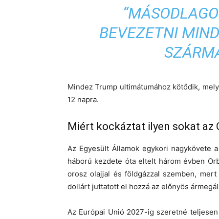
“MÁSODLAGO
BEVEZETNI MIN
SZÁRMA
Mindez Trump ultimátumához kötődik, mely e
12 napra.
Miért kockáztat ilyen sokat a
Az Egyesült Államok egykori nagykövete a
háború kezdete óta eltelt három évben Orb
orosz olajjal és földgázzal szemben, mert 
dollárt juttatott el hozzá az előnyös ármegál
Az Európai Unió 2027-ig szeretné teljesen