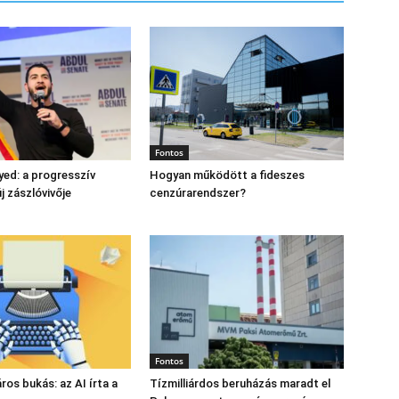
Fontos
yed: a progresszív
Hogyan működött a fideszes
 zászlóvivője
cenzúrarendszer?
Fontos
láros bukás: az AI írta a
Tízmilliárdos beruházás maradt el