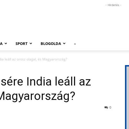
- Hirdetés -
RA
SPORT
BLOGOLDA
–
a leáll az orosz olajjal, és Magyarország?
ére India leáll az
s Magyarország?
0