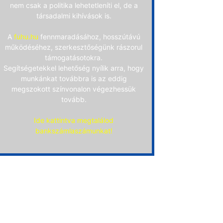
nem csak a politika lehetetleníti el, de a
társadalmi kihívások is.
A
fuhu.hu
fennmaradásához, hosszútávú
működéséhez, szerkesztőségünk rászorul
támogatásotokra.
Segítségetekkel lehetőség nyílik arra, hogy
munkánkat továbbra is az eddig
megszokott színvonalon végezhessük
tovább.
Ide kattintva megtalálod
bankszámlaszámunkat!