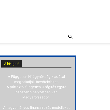
A hír igaz!
A Független Hírügynökség kiadásai
meghaladják bevételeinket.
A pártoktól független újságírás egyre
nehezebb helyzetben van
Magyarországon.
A hagyományos finanszírozás modelleket