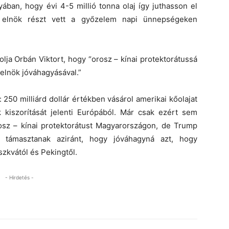
yában, hogy évi 4-5 millió tonna olaj így juthasson el
b elnök részt vett a győzelem napi ünnepségeken
lja Orbán Viktort, hogy “orosz – kínai protektorátussá
 elnök jóváhagyásával.”
 250 milliárd dollár értékben vásárol amerikai kőolajat
 kiszorítását jelenti Európából. Már csak ezért sem
sz – kínai protektorátust Magyarországon, de Trump
et támasztanak aziránt, hogy jóváhagyná azt, hogy
zkvától és Pekingtől.
- Hirdetés -