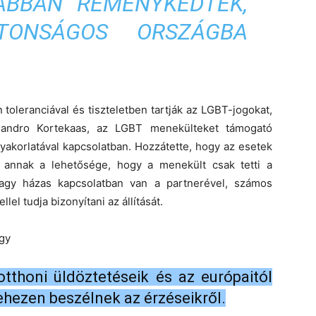
ABBAN REMÉNYKEDTEK,
TONSÁGOS ORSZÁGBA
 toleranciával és tiszteletben tartják az LGBT-jogokat,
 Sandro Kortekaas, az LGBT menekülteket támogató
yakorlatával kapcsolatban. Hozzátette, hogy az esetek
 annak a lehetősége, hogy a menekült csak tetti a
i vagy házas kapcsolatban van a partnerével, számos
l tudja bizonyítani az állítását.
ogy
otthoni üldöztetéseik és az európaitól
ehezen beszélnek az érzéseikről.