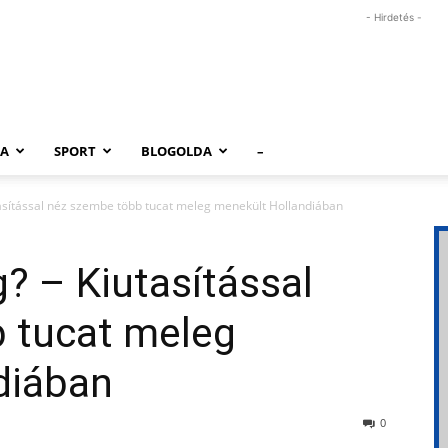
- Hirdetés -
RA
SPORT
BLOGOLDA
–
tasítással néz szembe több tucat meleg menekült Hollandiában
? – Kiutasítással
 tucat meleg
diában
0