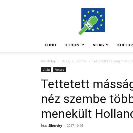
FüHü
FÜHÜ
ITTHON
VILÁG
KULTÚ
Kezdőlap
Világ
Fontos
Tettetett másság? – Kiu
Világ
Fontos
Tettetett másság
néz szembe több
menekült Hollan
Írta:
Sikorsky
-
2017-10-05