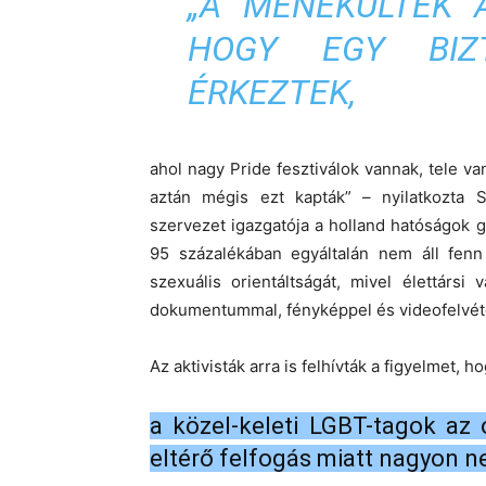
„A MENEKÜLTEK 
HOGY EGY BIZ
ÉRKEZTEK,
ahol nagy Pride fesztiválok vannak, tele van
aztán mégis ezt kapták” – nyilatkozta
szervezet igazgatója a holland hatóságok g
95 százalékában egyáltalán nem áll fenn
szexuális orientáltságát, mivel élettárs
dokumentummal, fényképpel és videofelvételle
Az aktivisták arra is felhívták a figyelmet, h
a közel-keleti LGBT-tagok az 
eltérő felfogás miatt nagyon n