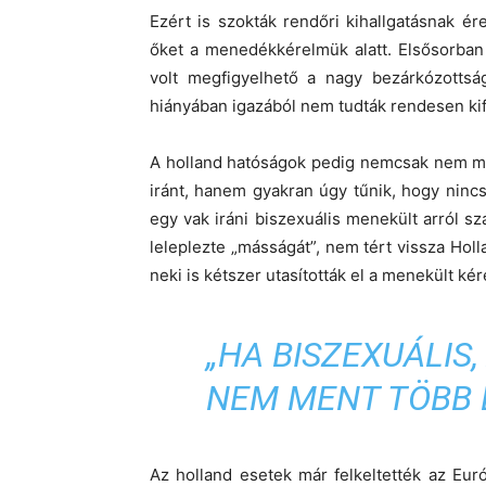
Ezért is szokták rendőri kihallgatásnak ér
őket a menedékkérelmük alatt. Elsősorban 
volt megfigyelhető a nagy bezárkózottság
hiányában igazából nem tudták rendesen ki
A holland hatóságok pedig nemcsak nem mu
iránt, hanem gyakran úgy tűnik, hogy nincs
egy vak iráni biszexuális menekült arról s
leleplezte „másságát”, nem tért vissza Holl
neki is kétszer utasították el a menekült ké
„HA BISZEXUÁLIS
NEM MENT TÖBB 
Az holland esetek már felkeltették az Eur