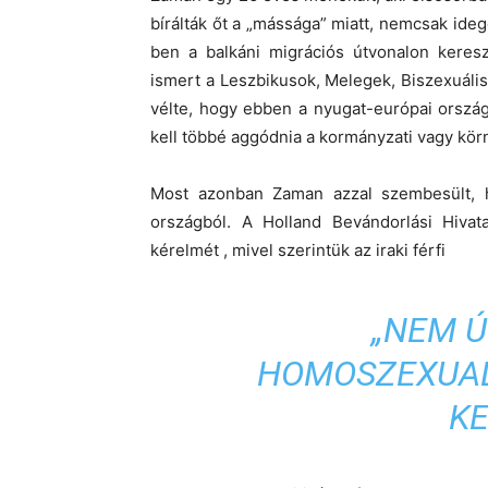
bírálták őt a „mássága” miatt, nemcsak idege
ben a balkáni migrációs útvonalon kereszt
ismert a Leszbikusok, Melegek, Biszexuális
vélte, hogy ebben a nyugat-európai ország
kell többé aggódnia a kormányzati vagy kör
Most azonban Zaman azzal szembesült, ho
országból. A Holland Bevándorlási Hivata
kérelmét , mivel szerintük az iraki férfi
„NEM Ú
HOMOSZEXUAL
KE