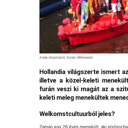
A kép illusztráció, forrás: Wikimedia
Hollandia világszerte ismert az
illetve a közel-keleti menekü
furán veszi ki magát az a szit
keleti meleg menekültek menedé
Welkomstcultuurból jeles?
Zaman egy 26 éves menekült, aki elsősorban