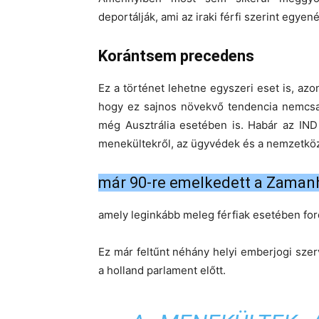
deportálják, ami az iraki férfi szerint egyené
Korántsem precedens
Ez a történet lehetne egyszeri eset is, azo
hogy ez sajnos növekvő tendencia nemcsa
még Ausztrália esetében is. Habár az IND
menekültekről, az ügyvédek és a nemzetköz
már 90-re emelkedett a Zaman
amely leginkább meleg férfiak esetében ford
Ez már feltűnt néhány helyi emberjogi szer
a holland parlament előtt.