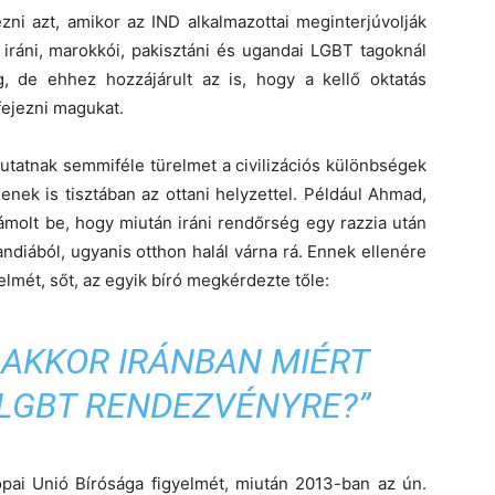
ezni azt, amikor az IND alkalmazottai meginterjúvolják
iráni, marokkói, pakisztáni és ugandai LGBT tagoknál
, de ehhez hozzájárult az is, hogy a kellő oktatás
fejezni magukat.
tatnak semmiféle türelmet a civilizációs különbségek
enek is tisztában az ottani helyzettel. Például Ahmad,
zámolt be, hogy miután iráni rendőrség egy razzia után
andiából, ugyanis otthon halál várna rá. Ennek ellenére
relmét, sőt, az egyik bíró megkérdezte tőle:
, AKKOR IRÁNBAN MIÉRT
LGBT RENDEZVÉNYRE?”
ópai Unió Bírósága figyelmét, miután 2013-ban az ún.