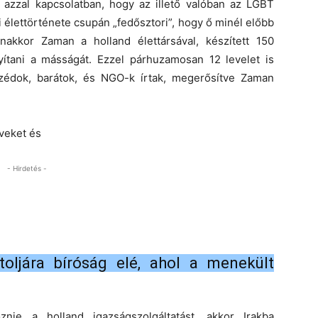
 azzal kapcsolatban, hogy az illető valóban az LGBT
 élettörténete csupán „fedősztori”, hogy ő minél előbb
akkor Zaman a holland élettársával, készített 150
yítani a másságát. Ezzel párhuzamosan 12 levelet is
szédok, barátok, és NGO-k írtak, megerősítve Zaman
rveket és
- Hirdetés -
utoljára bíróság elé, ahol a menekült
ie a holland igazságszolgáltatást, akkor Irakba