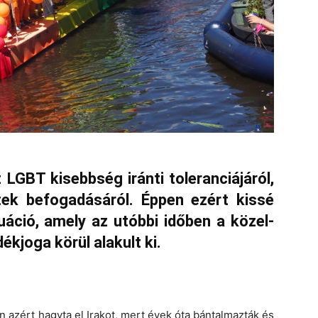
 LGBT kisebbség iránti toleranciájáról,
ltek befogadásáról. Éppen ezért kissé
uáció, amely az utóbbi időben a közel-
kjoga körül alakult ki.
 azért hagyta el Irakot, mert évek óta bántalmazták és