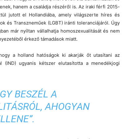
nek, hanem a családja részéről is. Az iraki férfi 2015-
ül jutott el Hollandiába, amely világszerte híres és
ok és Transzneműek (LGBT) iránti toleranciájáról. Úgy
ban már nyíltan vállalhatja homoszexualitását és nem
nyezetéből érkező támadások miatt.
gy a holland hatóságok ki akarják őt utasítani az
l (IND) ugyanis kétszer elutasította a menedékjogi
GY BESZÉL A
ITÁSRÓL, AHOGYAN
LLENE”.