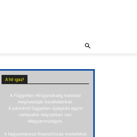
A hír igaz!
A Független Hírügynökség kiadásai
meghaladják bevételeinket.
A pártoktól független újságírás egyre
nehezebb helyzetben van
Magyarországon.
A hagyományos finanszírozás modelleket