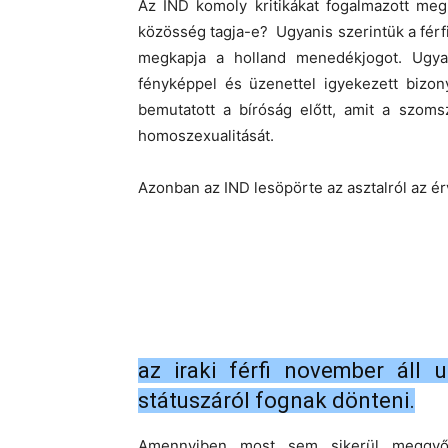
Az IND komoly kritikákat fogalmazott meg
közösség tagja-e? Ugyanis szerintük a férfi
megkapja a holland menedékjogot. Ugyan
fényképpel és üzenettel igyekezett bizon
bemutatott a bíróság előtt, amit a szom
homoszexualitását.
Azonban az IND lesöpörte az asztalról az é
az iraki férfi november áll 
státuszáról fognak dönteni.
Amennyiben most sem sikerül meggyőzn