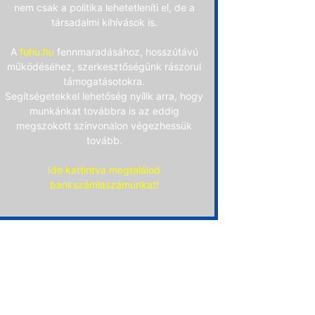
nem csak a politika lehetetleníti el, de a
társadalmi kihívások is.
A
fuhu.hu
fennmaradásához, hosszútávú
működéséhez, szerkesztőségünk rászorul
támogatásotokra.
Segítségetekkel lehetőség nyílik arra, hogy
munkánkat továbbra is az eddig
megszokott színvonalon végezhessük
tovább.
Ide kattintva megtalálod
bankszámlaszámunkat!