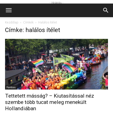
- Hirdetés -
Kezdőlap
Címkék
Halálos ítélet
Címke: halálos ítélet
Fontos
Tettetett másság? – Kiutasítással néz
szembe több tucat meleg menekült
Hollandiában