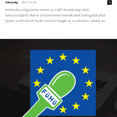
Sikorsky
-
2017-10-05
0
Hollandia világszerte ismert az LGBT kisebbség iránti
toleranciájáról, illetve a közel-keleti menekültek befogadásáról.
Éppen ezért kissé furán veszi ki magát az a szituáció, amely az...