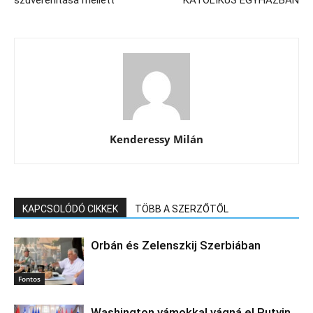
Kenderessy Milán
KAPCSOLÓDÓ CIKKEK
TÖBB A SZERZŐTŐL
Orbán és Zelenszkij Szerbiában
Fontos
Washington vámokkal vágná el Putyin