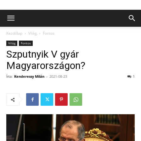
Kezdőlap
Világ
Fontos
Világ
Fontos
Szputnyik V gyár
Magyarországon?
Írta:
Kenderessy Milán
-
2021-08-23
1