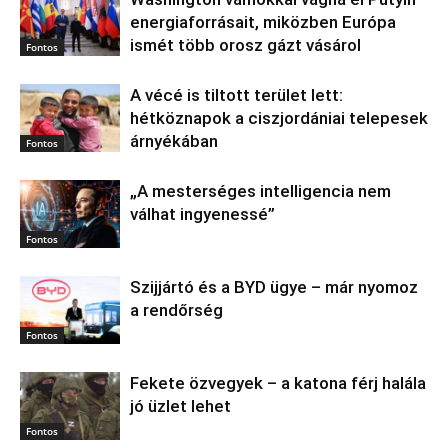
energiaforrásait, miközben Európa
ismét több orosz gázt vásárol
Fontos
A vécé is tiltott terület lett:
hétköznapok a ciszjordániai telepesek
árnyékában
Fontos
„A mesterséges intelligencia nem
válhat ingyenessé”
Fontos
Szijjártó és a BYD ügye – már nyomoz
a rendőrség
Fontos
Fekete özvegyek – a katona férj halála
jó üzlet lehet
Fontos