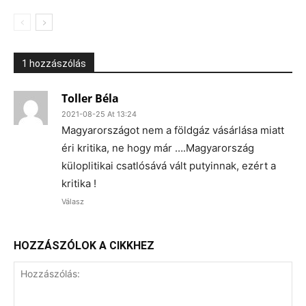
1 hozzászólás
Toller Béla
2021-08-25 At 13:24
Magyarországot nem a földgáz vásárlása miatt
éri kritika, ne hogy már ….Magyarország
küloplitikai csatlósává vált putyinnak, ezért a
kritika !
Válasz
HOZZÁSZÓLOK A CIKKHEZ