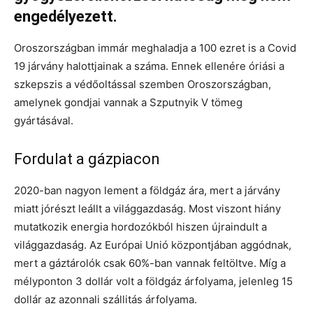
engedélyezett.
Oroszországban immár meghaladja a 100 ezret is a Covid
19 járvány halottjainak a száma. Ennek ellenére óriási a
szkepszis a védőoltással szemben Oroszországban,
amelynek gondjai vannak a Szputnyik V tömeg
gyártásával.
Fordulat a gázpiacon
2020-ban nagyon lement a földgáz ára, mert a járvány
miatt jórészt leállt a világgazdaság. Most viszont hiány
mutatkozik energia hordozókból hiszen újraindult a
világgazdaság. Az Európai Unió központjában aggódnak,
mert a gáztárolók csak 60%-ban vannak feltöltve. Míg a
mélyponton 3 dollár volt a földgáz árfolyama, jelenleg 15
dollár az azonnali szállitás árfolyama.