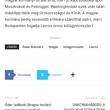
magyar kormányt bírálat érte, mert jó kapcsolatokat ápol
Moszkvával és Pekinggel. Washingtonban ezek után talán
másképp ítélik meg Oroszországot és Kínát. A magyar
kormány pedig kevesebb kritikára számíthat azért, mert
Budapesten fogadja Lavrov orosz külügyminisztert.
- Hirdetés -
CÍMKÉK
Északi Áramlat 2
földgáz
külügyminiszter
Lavrov
Facebook
Twitter
Előző cikk
Következő cikk
Áder: kiállunk Ukrajna területi
VAKCINAHÁBORÚ A
szuverenitása mellett
KATOLIKUS EGYHÁZBAN