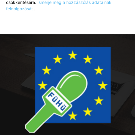
csökkentésére.
Ismerje meg a hozzászólás adatainak
feldolgozását
.