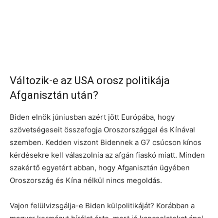
Változik-e az USA orosz politikája
Afganisztán után?
Biden elnök júniusban azért jött Európába, hogy
szövetségeseit összefogja Oroszországgal és Kínával
szemben. Kedden viszont Bidennek a G7 csúcson kínos
kérdésekre kell válaszolnia az afgán fiaskó miatt. Minden
szakértő egyetért abban, hogy Afganisztán ügyében
Oroszország és Kína nélkül nincs megoldás.
Vajon felülvizsgálja-e Biden külpolitikáját? Korábban a