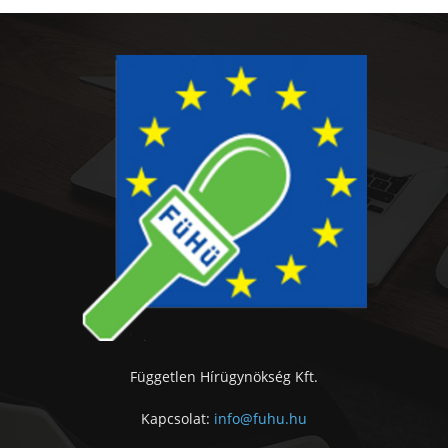
Független Hírügynökség Kft.
Kapcsolat:
info@fuhu.hu