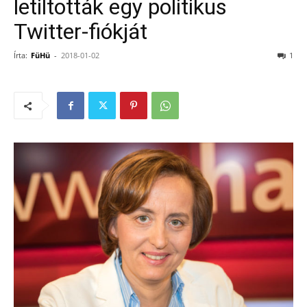
letiltották egy politikus
Twitter-fiókját
Írta:
FüHü
-
2018-01-02
1