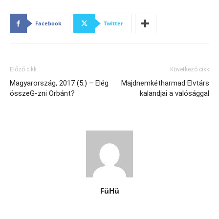
Facebook
Twitter
Előző cikk
Következő cikk
Magyarország, 2017 (5.) – Elég
Majdnemkétharmad Elvtárs
összeG-zni Orbánt?
kalandjai a valósággal
FüHü