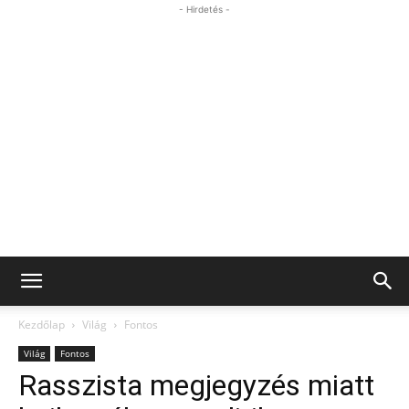
- Hirdetés -
Kezdőlap
Világ
Fontos
Világ
Fontos
Rasszista megjegyzés miatt