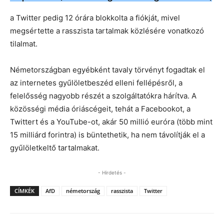
a Twitter pedig 12 órára blokkolta a fiókját, mivel
megsértette a rasszista tartalmak közlésére vonatkozó
tilalmat.
Németországban egyébként tavaly törvényt fogadtak el
az internetes gyűlöletbeszéd elleni fellépésről, a
felelősség nagyobb részét a szolgáltatókra hárítva. A
közösségi média óriáscégeit, tehát a Facebookot, a
Twittert és a YouTube-ot, akár 50 millió euróra (több mint
15 milliárd forintra) is büntethetik, ha nem távolítják el a
gyűlöletkeltő tartalmakat.
- Hirdetés -
CÍMKÉK
AfD
németország
rasszista
Twitter