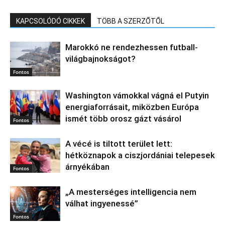
KAPCSOLÓDÓ CIKKEK
TÖBB A SZERZŐTŐL
Marokkó ne rendezhessen futball-
világbajnokságot?
Fontos
Washington vámokkal vágná el Putyin
energiaforrásait, miközben Európa
ismét több orosz gázt vásárol
Fontos
A vécé is tiltott terület lett:
hétköznapok a ciszjordániai telepesek
árnyékában
Fontos
„A mesterséges intelligencia nem
válhat ingyenessé”
Fontos