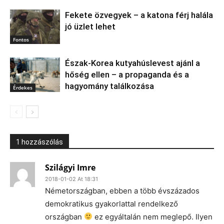
Fekete özvegyek – a katona férj halála
jó üzlet lehet
Fontos
Észak‑Korea kutyahúslevest ajánl a
hőség ellen – a propaganda és a
hagyomány találkozása
Érdekes
1 hozzászólás
Szilágyi Imre
2018-01-02 At 18:31
Németországban, ebben a több évszázados
demokratikus gyakorlattal rendelkező
országban
ez egyáltalán nem meglepő. Ilyen