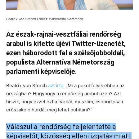
Beatrix von Storch Forrás: Wikimedia Commons
Az észak-rajnai-vesztfáliai rendőrség
arabul is kitette újévi Twitter-üzenetét,
ezen háborodott fel a szélsőjobboldali,
populista Alternatíva Németország
parlamenti képviselője.
Beatrix von Storch
azt írta
: „Mi a pokol folyik ebben az
országban? Hogyhogy a rendőrség arabul üzen? Azt
hiszik, hogy ezzel ezt a barbár, muszlim, csoportosan
erőszakoló hordát meg lehet puhítani?”
Válaszul a rendőrség feljelentette a
képviselőt, közösség elleni izgatás miatt,