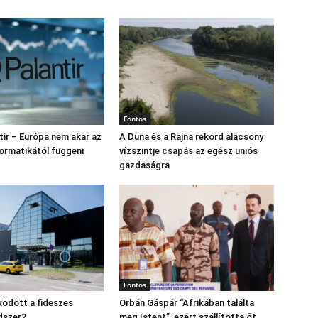
Fontos
tir – Európa nem akar az
A Duna és a Rajna rekord alacsony
formatikától függeni
vízszintje csapás az egész uniós
gazdaságra
Fontos
ödött a fideszes
Orbán Gáspár “Afrikában találta
dszer?
meg Istent”, ezért szállította őt