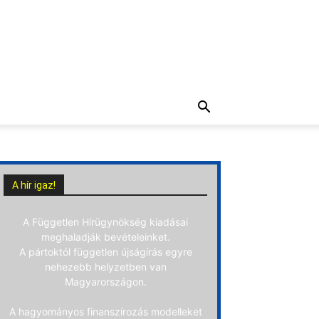
A hír igaz!
A Független Hírügynökség kiadásai
meghaladják bevételeinket.
A pártoktól független újságírás egyre
nehezebb helyzetben van
Magyarországon.
A hagyományos finanszírozás modelleket