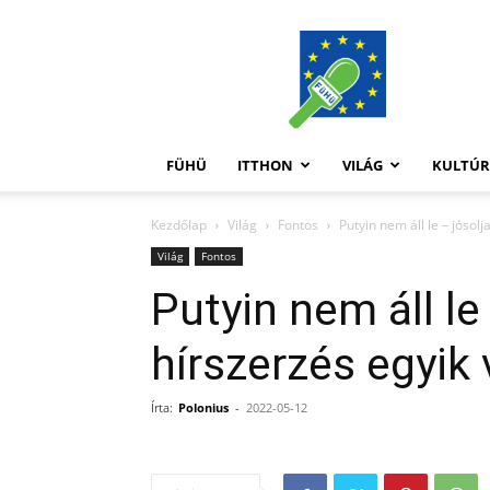
FüHü
FÜHÜ
ITTHON
VILÁG
KULTÚ
Kezdőlap
Világ
Fontos
Putyin nem áll le – jósol
Világ
Fontos
Putyin nem áll le
hírszerzés egyik
Írta:
Polonius
-
2022-05-12