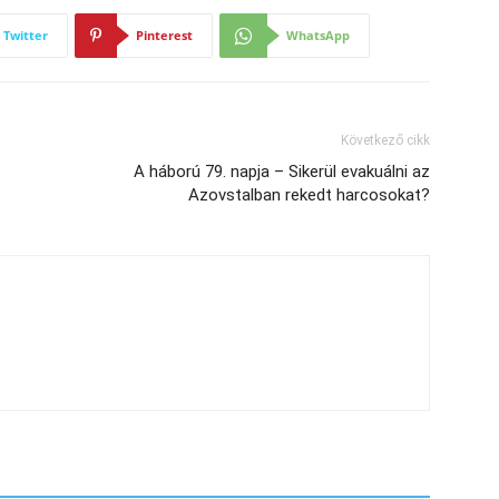
Twitter
Pinterest
WhatsApp
Következő cikk
A háború 79. napja – Sikerül evakuálni az
Azovstalban rekedt harcosokat?