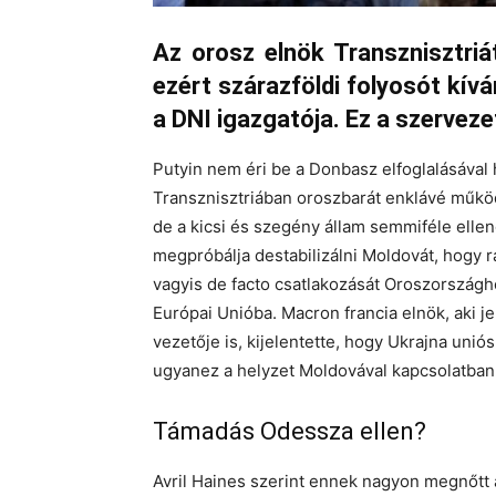
Az orosz elnök Transznisztriá
ezért szárazföldi folyosót kíván
a DNI igazgatója. Ez a szerveze
Putyin nem éri be a Donbasz elfoglalásával
Transznisztriában oroszbarát enklávé működ
de a kicsi és szegény állam semmiféle ellen
megpróbálja destabilizálni Moldovát, hogy r
vagyis de facto csatlakozását Oroszországh
Európai Unióba. Macron francia elnök, aki 
vezetője is, kijelentette, hogy Ukrajna uni
ugyanez a helyzet Moldovával kapcsolatban 
Támadás Odessza ellen?
Avril Haines szerint ennek nagyon megnőtt 