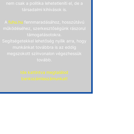
nem csak a politika lehetetleníti el, de a
társadalmi kihívások is.
A
fuhu.hu
fennmaradásához, hosszútávú
működéséhez, szerkesztőségünk rászorul
támogatásotokra.
Segítségetekkel lehetőség nyílik arra, hogy
munkánkat továbbra is az eddig
megszokott színvonalon végezhessük
tovább.
Ide kattintva megtalálod
bankszámlaszámunkat!