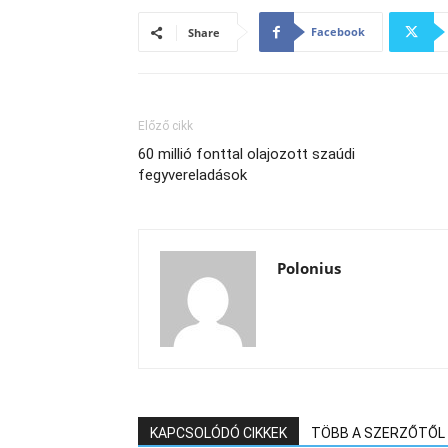
Facebook
Share
Előző cikk
60 millió fonttal olajozott szaúdi
fegyvereladások
Polonius
KAPCSOLÓDÓ CIKKEK
TÖBB A SZERZŐTŐL