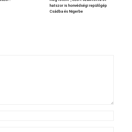
hatszor is honvédségi repülőgép
Csádba és Nigerbe