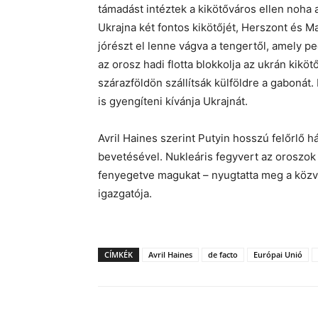
támadást intéztek a kikötőváros ellen noha
Ukrajna két fontos kikötőjét, Herszont és 
jórészt el lenne vágva a tengertől, amely p
az orosz hadi flotta blokkolja az ukrán kikö
szárazföldön szállítsák külföldre a gabonát
is gyengíteni kívánja Ukrajnát.
Avril Haines szerint Putyin hosszú felőrlő
bevetésével. Nukleáris fegyvert az oroszok
fenyegetve magukat – nyugtatta meg a közv
igazgatója.
CÍMKÉK
Avril Haines
de facto
Európai Unió