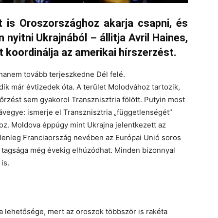
t is Oroszországhoz akarja csapni, és
 nyitni Ukrajnából – állitja Avril Haines,
t koordinálja az amerikai hírszerzést.
 hanem tovább terjeszkedne Dél felé.
ik már évtizedek óta. A terület Molodvához tartozik,
őrzést sem gyakorol Transznisztria fölött. Putyin most
ávegye: ismerje el Transznisztria „függetlenségét”
oz. Moldova éppúgy mint Ukrajna jelentkezett az
jelenleg Franciaország nevében az Európai Unió soros
ós tagsága még évekig elhúzódhat. Minden bizonnyal
is.
a lehetősége, mert az oroszok többször is rakéta