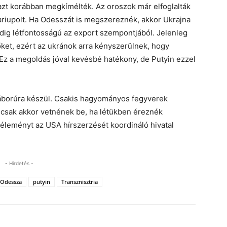
 azt korábban megkímélték. Az oroszok már elfoglalták
Mariupolt. Ha Odesszát is megszereznék, akkor Ukrajna
edig létfontosságú az export szempontjából. Jelenleg
tőket, ezért az ukránok arra kényszerülnek, hogy
. Ez a megoldás jóval kevésbé hatékony, de Putyin ezzel
 háborúra készül. Csakis hagyományos fegyverek
 csak akkor vetnének be, ha létükben éreznék
éleményt az USA hírszerzését koordináló hivatal
- Hirdetés -
Odessza
putyin
Transznisztria