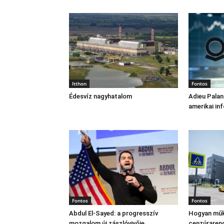
Itthon
Fontos
Édesvíz nagyhatalom
Adieu Palan
amerikai in
Fontos
Fontos
Abdul El‑Sayed: a progresszív
Hogyan műk
mozgalom új zászlóvivője
cenzúraren