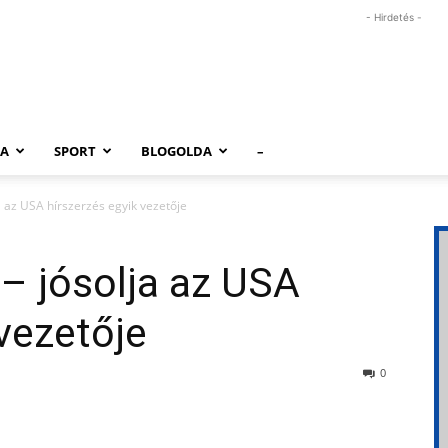
- Hirdetés -
RA
SPORT
BLOGOLDA
–
ja az USA hírszerzés egyik vezetője
 – jósolja az USA
 vezetője
0