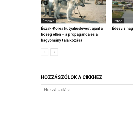
Érdekes
Itthon
Észak‑Korea kutyahúslevest ajánl a
Édesvíz na
hőség ellen – a propaganda és a
hagyomány találkozása
HOZZÁSZÓLOK A CIKKHEZ