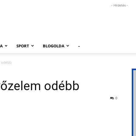
- Hirdetés -
RA
SPORT
BLOGOLDA
–
m odébb
győzelem odébb
0