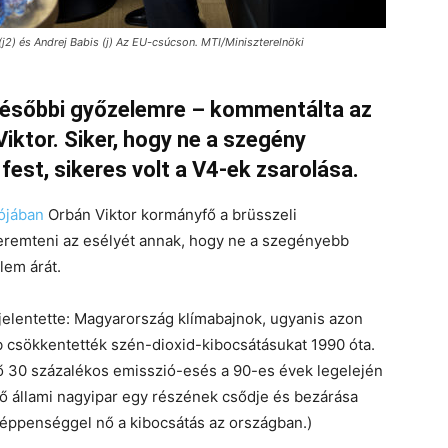
(j2) és Andrej Babis (j) Az EU-csúcson. MTI/Miniszterelnöki
későbbi győzelemre – kommentálta az
ktor. Siker, hogy ne a szegény
fest, sikeres volt a V4-ek zsarolása.
ójában
Orbán Viktor kormányfő a brüsszeli
teremteni az esélyét annak, hogy ne a szegényebb
lem árát.
jelentette: Magyarország klímabajnok, ugyanis azon
b csökkentették szén-dioxid-kibocsátásukat 1990 óta.
bő 30 százalékos emisszió-esés a 90-es évek legelején
 állami nagyipar egy részének csődje és bezárása
éppenséggel nő a kibocsátás az országban.)