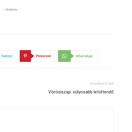
- Hirdetés -
Twitter
Pinterest
WhatsApp
Következő cikk
Vörösiszap: súlyosabb letöltendő