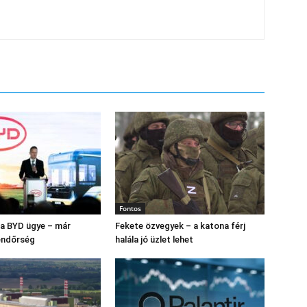
Fontos
s a BYD ügye – már
Fekete özvegyek – a katona férj
endőrség
halála jó üzlet lehet