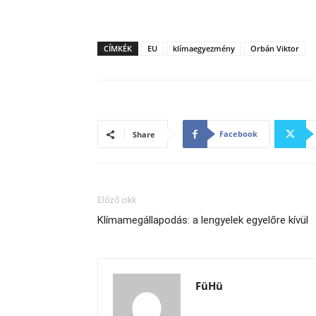
CÍMKÉK
EU
klímaegyezmény
Orbán Viktor
Facebook
Share
Előző cikk
Klímamegállapodás: a lengyelek egyelőre kívül
FüHü