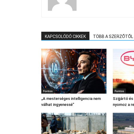
KAPCSOLÓDÓ CIKKEK
TÖBB A SZERZŐTŐL
Fontos
Fontos
„A mesterséges intelligencia nem
Szijjártó é
válhat ingyenessé”
nyomoz a r