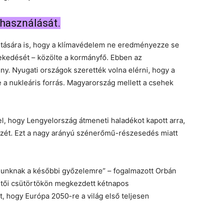
lhasználását.
tására is, hogy a klímavédelem ne eredményezze se
ekedését – közölte a kormányfő. Ebben az
ny. Nyugati országok szerették volna elérni, hogy a
a nukleáris forrás. Magyarország mellett a csehek
el, hogy Lengyelország átmeneti haladékot kapott arra,
észét. Ezt a nagy arányú szénerőmű-részesedés miatt
gunknak a későbbi győzelemre” – fogalmazott Orbán
zetői csütörtökön megkezdett kétnapos
t, hogy Európa 2050-re a világ első teljesen