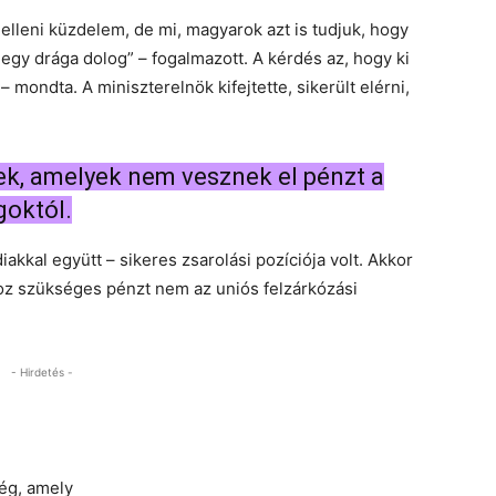
 elleni küzdelem, de mi, magyarok azt is tudjuk, hogy
egy drága dolog” – fogalmazott. A kérdés az, hogy ki
k – mondta. A miniszterelnök kifejtette, sikerült elérni,
ek, amelyek nem vesznek el pénzt a
goktól.
iakkal együtt – sikeres zsarolási pozíciója volt. Akkor
shoz szükséges pénzt nem az uniós felzárkózási
- Hirdetés -
ég, amely