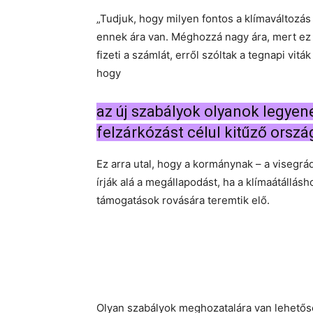
„Tudjuk, hogy milyen fontos a klímaváltozás
ennek ára van. Méghozzá nagy ára, mert ez 
fizeti a számlát, erről szóltak a tegnapi vitá
hogy
az új szabályok olyanok legyen
felzárkózást célul kitűző orszá
Ez arra utal, hogy a kormánynak – a visegrád
írják alá a megállapodást, ha a klímaátállá
támogatások rovására teremtik elő.
Olyan szabályok meghozatalára van lehetős