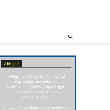
A hír igaz!
A Független Hírügynökség kiadásai
meghaladják bevételeinket.
A pártoktól független újságírás egyre
nehezebb helyzetben van
Magyarországon.
A hagyományos finanszírozás modelleket