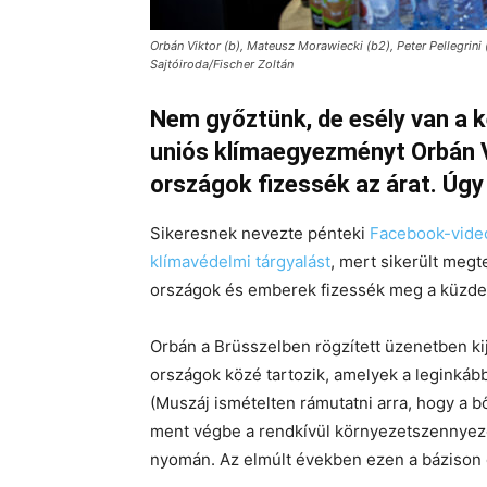
Orbán Viktor (b), Mateusz Morawiecki (b2), Peter Pellegrini 
Sajtóiroda/Fischer Zoltán
Nem győztünk, de esély van a 
uniós klímaegyezményt Orbán Vi
országok fizessék az árat. Úgy 
Sikeresnek nevezte pénteki
Facebook-vide
klímavédelmi tárgyalást
, mert sikerült meg
országok és emberek fizessék meg a küzde
Orbán a Brüsszelben rögzített üzenetben ki
országok közé tartozik, amelyek a leginkáb
(Muszáj ismételten rámutatni arra, hogy a 
ment végbe a rendkívül környezetszennyező
nyomán. Az elmúlt években ezen a bázison 