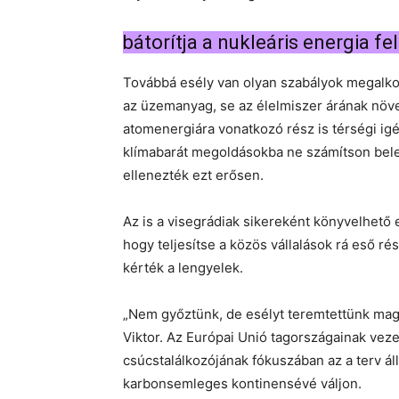
bátorítja a nukleáris energia fe
Továbbá esély van olyan szabályok megalko
az üzemanyag, se az élelmiszer árának növ
atomenergiára vonatkozó rész is térségi igé
klímabarát megoldásokba ne számítson bele 
ellenezték ezt erősen.
Az is a visegrádiak sikereként könyvelhető 
hogy teljesítse a közös vállalások rá eső r
kérték a lengyelek.
„Nem győztünk, de esélyt teremtettünk ma
Viktor. Az Európai Unió tagországainak ve
csúcstalálkozójának fókuszában az a terv áll
karbonsemleges kontinensévé váljon.