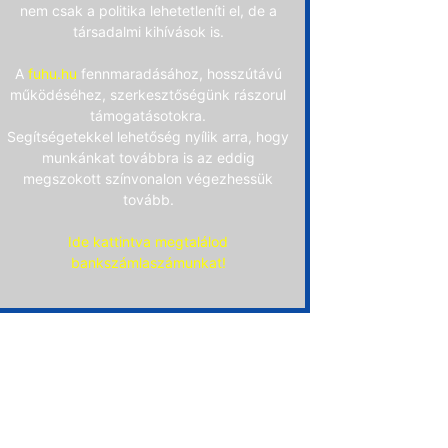
nem csak a politika lehetetleníti el, de a
társadalmi kihívások is.
A
fuhu.hu
fennmaradásához, hosszútávú
működéséhez, szerkesztőségünk rászorul
támogatásotokra.
Segítségetekkel lehetőség nyílik arra, hogy
munkánkat továbbra is az eddig
megszokott színvonalon végezhessük
tovább.
Ide kattintva megtalálod
bankszámlaszámunkat!