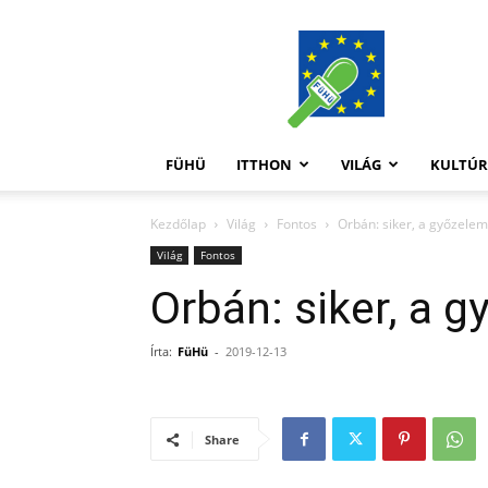
FüHü
FÜHÜ
ITTHON
VILÁG
KULTÚ
Kezdőlap
Világ
Fontos
Orbán: siker, a győzele
Világ
Fontos
Orbán: siker, a 
Írta:
FüHü
-
2019-12-13
Share