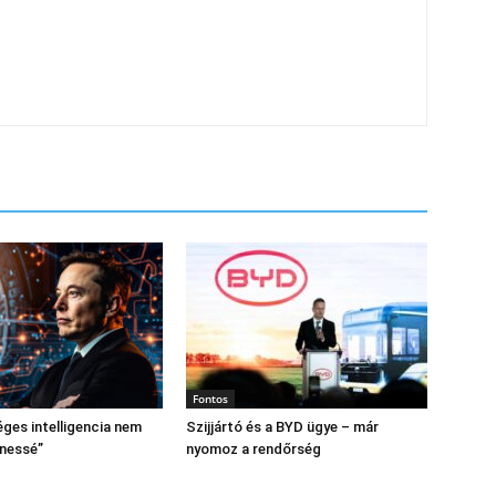
Fontos
ges intelligencia nem
Szijjártó és a BYD ügye – már
enessé”
nyomoz a rendőrség