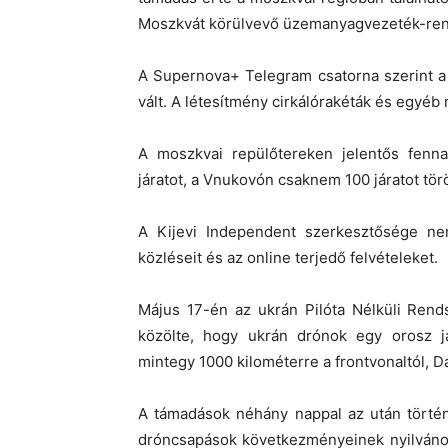
Moszkvát körülvevő üzemanyagvezeték-ren
A Supernova+ Telegram csatorna szerint a
vált. A létesítmény cirkálórakéták és egyéb
A moszkvai repülőtereken jelentős fenn
járatot, a Vnukovón csaknem 100 járatot törö
A Kijevi Independent szerkesztősége nem
közléseit és az online terjedő felvételeket.
Május 17-én az ukrán Pilóta Nélküli Rend
közölte, hogy ukrán drónok egy orosz já
mintegy 1000 kilométerre a frontvonaltól, 
A támadások néhány nappal az után történ
dróncsapások következményeinek nyilvános 