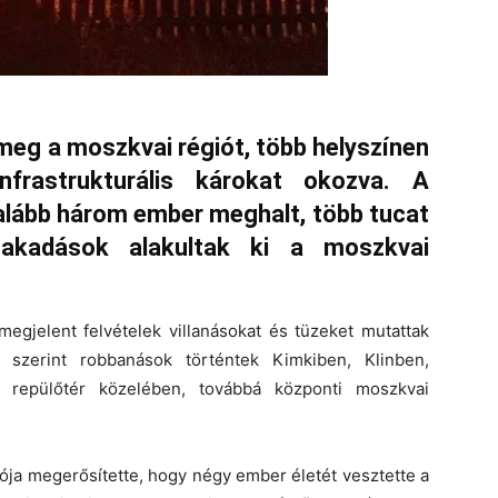
meg a moszkvai régiót, több helyszínen
nfrastrukturális károkat okozva. A
lább három ember meghalt, több tucat
nakadások alakultak ki a moszkvai
egjelent felvételek villanásokat és tüzeket mutattak
k szerint robbanások történtek Kimkiben, Klinben,
 repülőtér közelében, továbbá központi moszkvai
ja megerősítette, hogy négy ember életét vesztette a