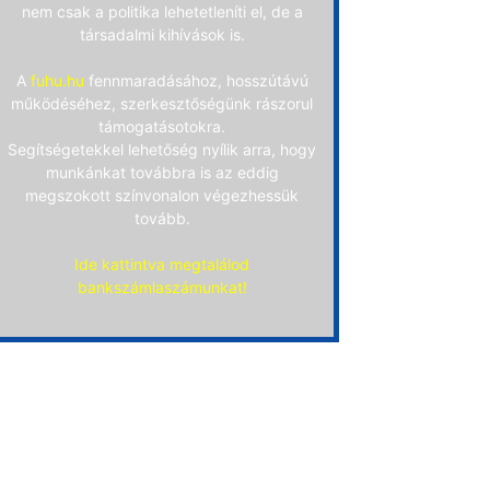
nem csak a politika lehetetleníti el, de a
társadalmi kihívások is.
A
fuhu.hu
fennmaradásához, hosszútávú
működéséhez, szerkesztőségünk rászorul
támogatásotokra.
Segítségetekkel lehetőség nyílik arra, hogy
munkánkat továbbra is az eddig
megszokott színvonalon végezhessük
tovább.
Ide kattintva megtalálod
bankszámlaszámunkat!