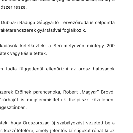
dszer része.
 Dubna-i Raduga Gépgyártó Tervezőiroda is célponttá
 rakétarendszerek gyártásával foglalkozik.
akadások keletkeztek: a Seremetyevón mintegy 200
ltek vagy késleltettek.
 tudta függetlenül ellenőrizni az orosz hatóságok
szerek Erőinek parancsnoka, Robert „Magyar” Brovdi
rőrhajót is megsemmisítettek Kaspijszk közelében,
Dagesztánban.
tek, hogy Oroszország új szabályozást vezetett be a
közzétételére, amely jelentős bírságokat róhat ki az