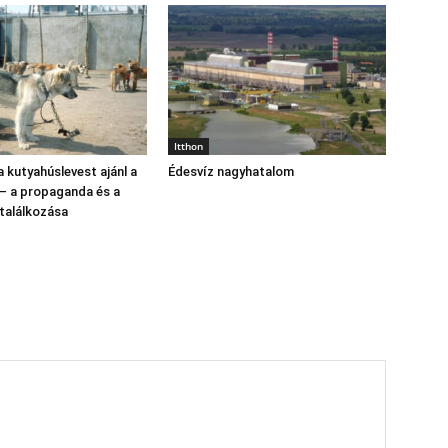
Itthon
 kutyahúslevest ajánl a
Édesvíz nagyhatalom
 – a propaganda és a
találkozása