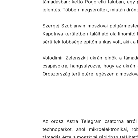
támadásban: kettő Pogorelki faluban, egy
jelentés. Többen megsérültek, miután drónok
Szergej Szobjanyin moszkvai polgármester
Kapotnya kerületben található olajfinomító
sérültek többsége építőmunkás volt, akik a 
Volodimir Zelenszkij ukrán elnök a támad
csapásokra, hangsúlyozva, hogy az ukrán 
Oroszország területére, egészen a moszkvai
Az orosz Astra Telegram csatorna arról
technoparkot, ahol mikroelektronikai, ro
támadás érte a moszkvai régióban találha