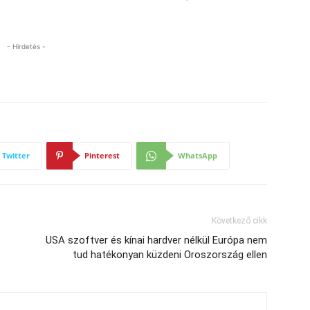
- Hirdetés -
Twitter
Pinterest
WhatsApp
Következő cikk
USA szoftver és kínai hardver nélkül Európa nem
tud hatékonyan küzdeni Oroszország ellen