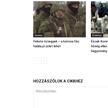
Fontos
Érdekes
Fekete özvegyek – a katona férj
Észak‑Korea
halála jó üzlet lehet
hőség ellen
hagyomány 
HOZZÁSZÓLOK A CIKKHEZ