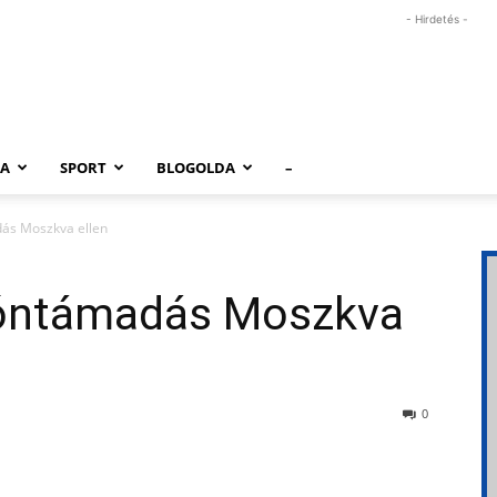
- Hirdetés -
RA
SPORT
BLOGOLDA
–
ás Moszkva ellen
óntámadás Moszkva
0