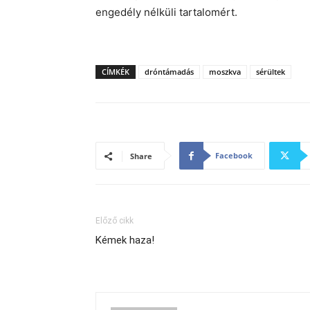
engedély nélküli tartalomért.
CÍMKÉK
dróntámadás
moszkva
sérültek
Facebook
Share
Előző cikk
Kémek haza!