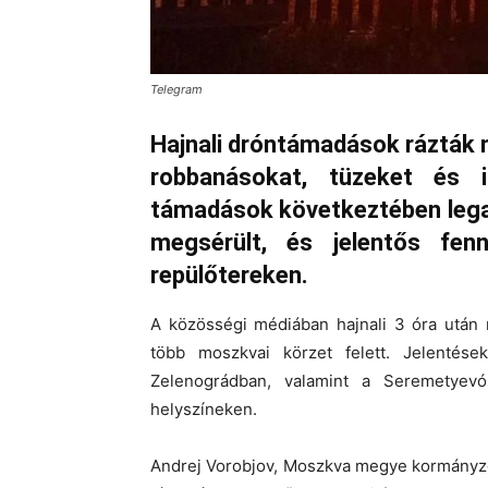
Telegram
Hajnali dróntámadások rázták 
robbanásokat, tüzeket és i
támadások következtében lega
megsérült, és jelentős fen
repülőtereken.
A közösségi médiában hajnali 3 óra után m
több moszkvai körzet felett. Jelentése
Zelenográdban, valamint a Seremetyevó
helyszíneken.
Andrej Vorobjov, Moszkva megye kormányzó