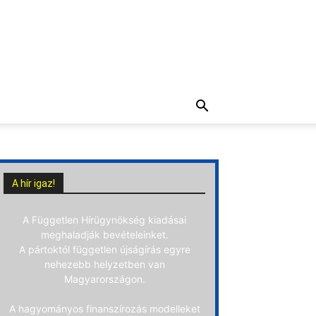
A hír igaz!
A Független Hírügynökség kiadásai
meghaladják bevételeinket.
A pártoktól független újságírás egyre
nehezebb helyzetben van
Magyarországon.
A hagyományos finanszírozás modelleket