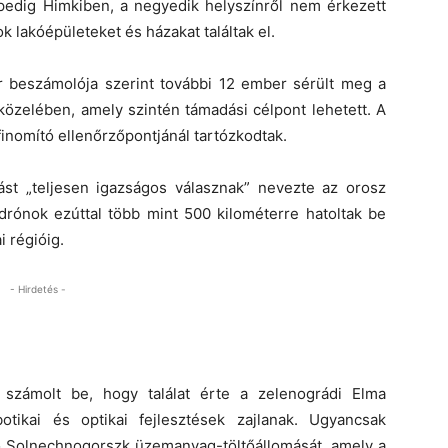
 pedig Himkiben, a negyedik helyszínről nem érkezett
 lakóépületeket és házakat találtak el.
 beszámolója szerint további 12 ember sérült meg a
 közelében, amely szintén támadási célpont lehetett. A
finomító ellenőrzőpontjánál tartózkodtak.
ást „teljesen igazságos válasznak” nevezte az orosz
drónok ezúttal több mint 500 kilométerre hatoltak be
 régióig.
- Hirdetés -
 számolt be, hogy találat érte a zelenográdi Elma
botikai és optikai fejlesztések zajlanak. Ugyancsak
tó Solnechnogorszk üzemanyag-töltőállomását, amely a