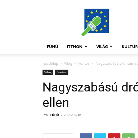
FüHü
FÜHÜ
ITTHON
VILÁG
KULTÚ
Kezdőlap
Világ
Fontos
Nagyszabású dróntámad
Világ
Fontos
Nagyszabású dr
ellen
Írta:
FüHü
-
2026-05-18