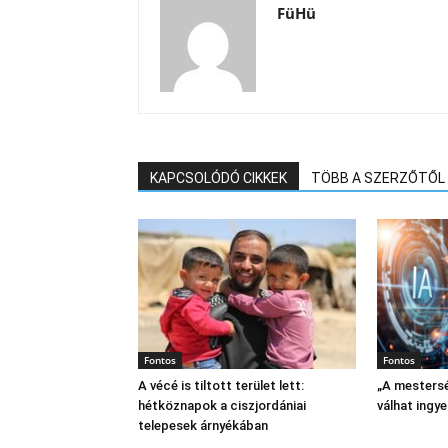
FüHü
KAPCSOLÓDÓ CIKKEK
TÖBB A SZERZŐTŐL
Fontos
Fontos
A vécé is tiltott terület lett:
„A mestersé
hétköznapok a ciszjordániai
válhat ingy
telepesek árnyékában