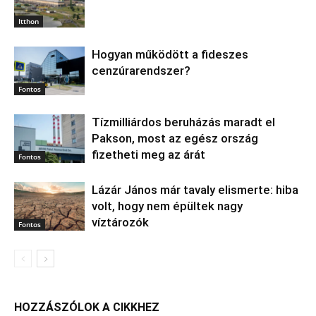
Itthon
Hogyan működött a fideszes
cenzúrarendszer?
Fontos
Tízmilliárdos beruházás maradt el
Pakson, most az egész ország
fizetheti meg az árát
Fontos
Lázár János már tavaly elismerte: hiba
volt, hogy nem épültek nagy
víztározók
Fontos
HOZZÁSZÓLOK A CIKKHEZ