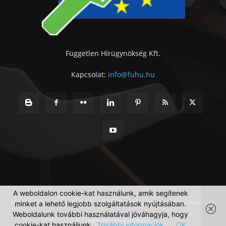
Független Hírügynökség Kft.
Kapcsolat:
info@fuhu.hu
A weboldalon cookie-kat használunk, amik segítenek
Médiaajánlat
Impresszum
Szerzői jogok
Adatkezelési irányelvek
minket a lehető legjobb szolgáltatások nyújtásában.
Weboldalunk további használatával jóváhagyja, hogy
© Független Hírügynökség
cookie-kat használjunk.
További információk
OK