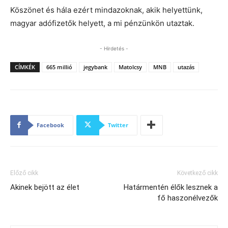
Köszönet és hála ezért mindazoknak, akik helyettünk,
magyar adófizetők helyett, a mi pénzünkön utaztak.
- Hirdetés -
CÍMKÉK
665 millió
jegybank
Matolcsy
MNB
utazás
Facebook
Twitter
Előző cikk
Következő cikk
Akinek bejött az élet
Határmentén élők lesznek a
fő haszonélvezők