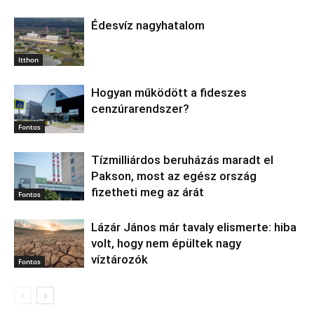
Édesvíz nagyhatalom
Itthon
Hogyan működött a fideszes
cenzúrarendszer?
Fontos
Tízmilliárdos beruházás maradt el
Pakson, most az egész ország
fizetheti meg az árát
Fontos
Lázár János már tavaly elismerte: hiba
volt, hogy nem épültek nagy
víztározók
Fontos