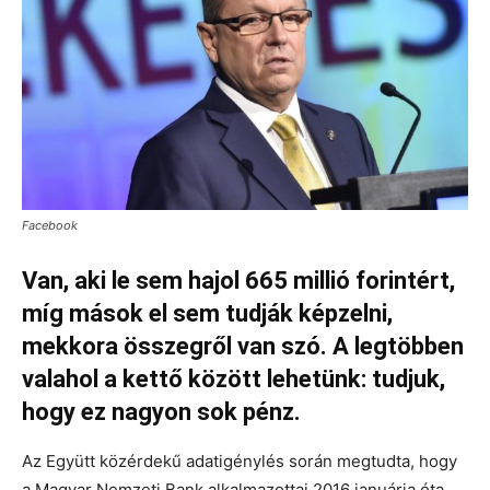
Facebook
Van, aki le sem hajol 665 millió forintért,
míg mások el sem tudják képzelni,
mekkora összegről van szó. A legtöbben
valahol a kettő között lehetünk: tudjuk,
hogy ez nagyon sok pénz.
Az Együtt közérdekű adatigénylés során megtudta, hogy
a Magyar Nemzeti Bank alkalmazottai 2016 januárja óta