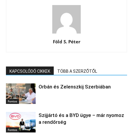
Föld S. Péter
KAPCSOLÓDÓ CIKKEK
TÖBB A SZERZŐTŐL
Orbán és Zelenszkij Szerbiában
Fontos
Szijjártó és a BYD ügye – már nyomoz
a rendőrség
Fontos