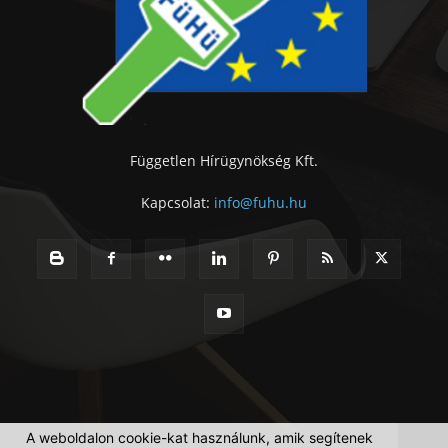
Független Hírügynökség Kft.
Kapcsolat:
info@fuhu.hu
A weboldalon cookie-kat használunk, amik segítenek