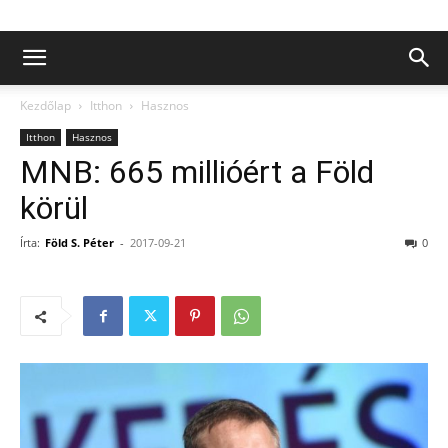
Kezdőlap
Itthon
Hasznos
Itthon
Hasznos
MNB: 665 millióért a Föld
körül
Írta:
Föld S. Péter
-
2017-09-21
0