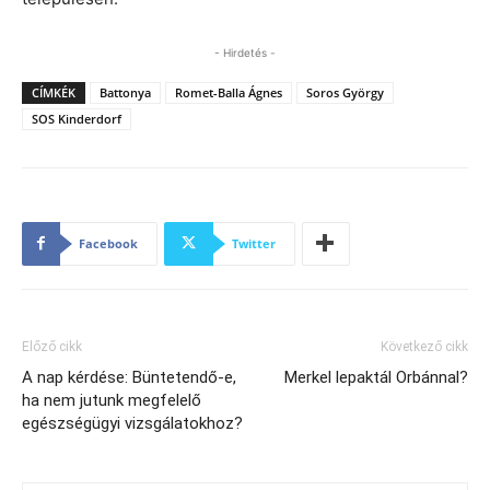
- Hirdetés -
CÍMKÉK
Battonya
Romet-Balla Ágnes
Soros György
SOS Kinderdorf
Facebook
Twitter
Előző cikk
Következő cikk
A nap kérdése: Büntetendő-e,
Merkel lepaktál Orbánnal?
ha nem jutunk megfelelő
egészségügyi vizsgálatokhoz?