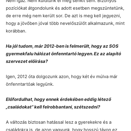
Nem igaz. Nem küldtünk el még senkit sem. Bizonyos
pozíciókat átgondolunk és adott esetben megszüntetünk,
de erre még nem került sor. De azt is meg kell jegyezni,
hogy a jövőben jóval több nevelőszülőt alkalmazunk, mint
korábban.
Ha jól tudom, már 2012-ben is felmerült, hogy az SOS
gyermekfalu hálózat önfenntartó legyen. Ez az alapító
szervezet előírása?
Igen, 2012 óta dolgozunk azon, hogy két év múlva már
önfenntartóak legyünk.
Előfordulhat, hogy ennek érdekében eddig létező
„családokat” kell felrobbantani, szétszedni?
A változás biztosan hatással lesz a gyerekekre és a
családokra is, de azon vagyunk, hogy hosszú távon ez