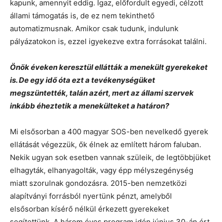
kapunk, amennyit eddig. Igaz, előfordult egyedi, célzott
állami támogatás is, de ez nem tekinthető
automatizmusnak. Amikor csak tudunk, indulunk
pályázatokon is, ezzel igyekezve extra forrásokat találni.
Önök éveken keresztül ellátták a menekült gyerekeket
is. De egy idő óta ezt a tevékenységüket
megszüntették, talán azért, mert az állami szervek
inkább éheztetik a menekülteket a határon?
Mi elsősorban a 400 magyar SOS-ben nevelkedő gyerek
ellátását végezzük, ők élnek az említett három faluban.
Nekik ugyan sok esetben vannak szüleik, de legtöbbjüket
elhagyták, elhanyagolták, vagy épp mélyszegénység
miatt szorulnak gondozásra. 2015-ben nemzetközi
alapítványi forrásból nyertünk pénzt, amelyből
elsősorban kísérő nélkül érkezett gyerekeket
segítettünk. A három éves program idén június 30-án ért