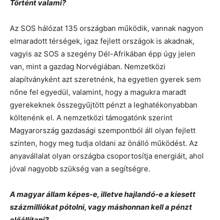
Történt valami?
Az SOS hálózat 135 országban működik, vannak nagyon
elmaradott térségek, igaz fejlett országok is akadnak,
vagyis az SOS a szegény Dél-Afrikában épp úgy jelen
van, mint a gazdag Norvégiában. Nemzetközi
alapítványként azt szeretnénk, ha egyetlen gyerek sem
nőne fel egyedül, valamint, hogy a magukra maradt
gyerekeknek összegyűjtött pénzt a leghatékonyabban
költenénk el. A nemzetközi támogatónk szerint
Magyarország gazdasági szempontból áll olyan fejlett
szinten, hogy meg tudja oldani az önálló működést. Az
anyavállalat olyan országba csoportosítja energiáit, ahol
jóval nagyobb szükség van a segítségre.
A magyar állam képes-e, illetve hajlandó-e a kiesett
százmilliókat pótolni, vagy máshonnan kell a pénzt
előállítani?