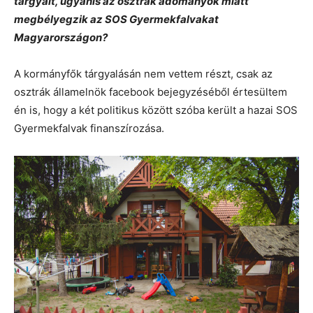
tárgyalt, ugyanis az osztrák adományok miatt
megbélyegzik az SOS Gyermekfalvakat
Magyarországon?
A kormányfők tárgyalásán nem vettem részt, csak az
osztrák államelnök facebook bejegyzéséből értesültem
én is, hogy a két politikus között szóba került a hazai SOS
Gyermekfalvak finanszírozása.