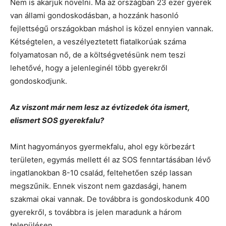
Nem is akarjuk növelni. Ma az országban 23 ezer gyerek
van állami gondoskodásban, a hozzánk hasonló
fejlettségű országokban máshol is közel ennyien vannak.
Kétségtelen, a veszélyeztetett fiatalkorúak száma
folyamatosan nő, de a költségvetésünk nem teszi
lehetővé, hogy a jelenleginél több gyerekről
gondoskodjunk.
Az viszont már nem lesz az évtizedek óta ismert,
elismert SOS gyerekfalu?
Mint hagyományos gyermekfalu, ahol egy körbezárt
területen, egymás mellett él az SOS fenntartásában lévő
ingatlanokban 8-10 család, feltehetően szép lassan
megszűnik. Ennek viszont nem gazdasági, hanem
szakmai okai vannak. De továbbra is gondoskodunk 400
gyerekről, s továbbra is jelen maradunk a három
településen.