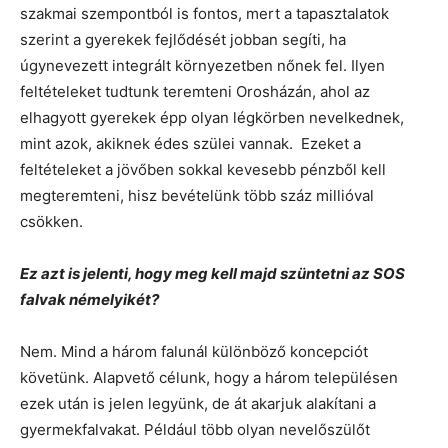
szakmai szempontból is fontos, mert a tapasztalatok
szerint a gyerekek fejlődését jobban segíti, ha
úgynevezett integrált környezetben nőnek fel. Ilyen
feltételeket tudtunk teremteni Orosházán, ahol az
elhagyott gyerekek épp olyan légkörben nevelkednek,
mint azok, akiknek édes szülei vannak. Ezeket a
feltételeket a jövőben sokkal kevesebb pénzből kell
megteremteni, hisz bevételünk több száz millióval
csökken.
Ez azt is jelenti, hogy meg kell majd szüntetni az SOS
falvak némelyikét?
Nem. Mind a három falunál különböző koncepciót
követünk. Alapvető célunk, hogy a három településen
ezek után is jelen legyünk, de át akarjuk alakítani a
gyermekfalvakat. Például több olyan nevelőszülőt