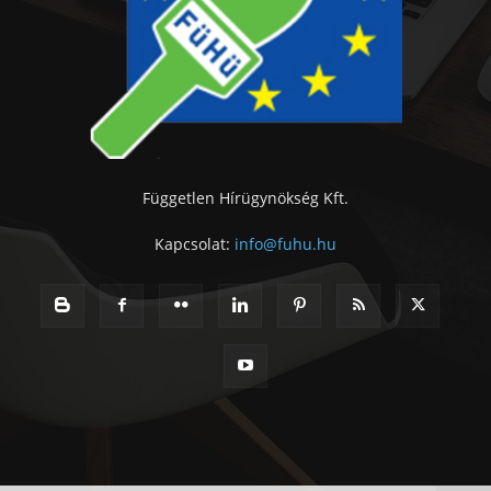
Független Hírügynökség Kft.
Kapcsolat:
info@fuhu.hu