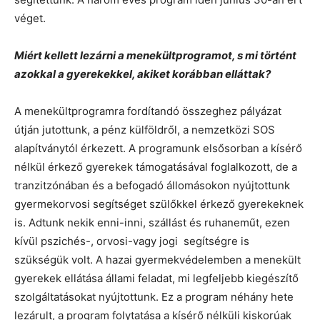
véget.
Miért kellett lezárni a menekültprogramot, s mi történt
azokkal a gyerekekkel, akiket korábban elláttak?
A menekültprogramra fordítandó összeghez pályázat
útján jutottunk, a pénz külföldről, a nemzetközi SOS
alapítványtól érkezett. A programunk elsősorban a kísérő
nélkül érkező gyerekek támogatásával foglalkozott, de a
tranzitzónában és a befogadó állomásokon nyújtottunk
gyermekorvosi segítséget szülőkkel érkező gyerekeknek
is. Adtunk nekik enni-inni, szállást és ruhaneműt, ezen
kívül pszichés-, orvosi-vagy jogi segítségre is
szükségük volt. A hazai gyermekvédelemben a menekült
gyerekek ellátása állami feladat, mi legfeljebb kiegészítő
szolgáltatásokat nyújtottunk. Ez a program néhány hete
lezárult, a program folytatása a kísérő nélküli kiskorúak