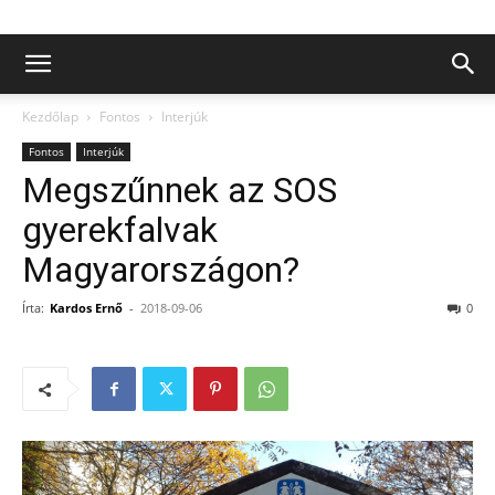
Kezdőlap
Fontos
Interjúk
Fontos
Interjúk
Megszűnnek az SOS
gyerekfalvak
Magyarországon?
Írta:
Kardos Ernő
-
2018-09-06
0