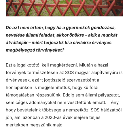
De azt nem értem, hogy ha a gyermekek gondozása,
nevelése állami feladat, akkor önökre – akik a munkát
átvállalják – miért terjesztik ki a civilekre érvényes
megbélyegző törvényeket?
Ezt a jogalkotótól kell megkérdezni. Miután a hazai
törvények természetesen az SOS magyar alapítványára is
érvényesek, ezért jogtisztelő szervezetként a
honlapunkon is megjelenítettük, hogy külföldi
támogatásban részesülünk. Eddig sem állami pályázatot,
sem céges adományokat nem vesztettünk emiatt. Tény,
hogy bevételeink többsége a nemzetközi SOS hálózatból
jön, ami azonban a 2020-as évek elejére teljes
mértékben megszűnik majd!