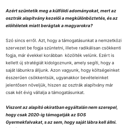
Azért szüntetik meg a külföldi adományokat, mert az
osztrák alapítvány kezelői a megkülönböztetés, és az
előítéletek miatt berágtak a magyarokra?
Szó sincs erről. Azt, hogy a támogatásunkat a nemzetközi
szervezet be fogja szüntetni, illetve radikálisan csökkenti
fogja, már évekkel korábban közölték velünk. Ezért is
kellett új stratégiát kidolgoznunk, amely segíti, hogy a
saját lábunkra álljunk. Azon vagyunk, hogy költségeinket
ésszerűen csökkentsük, ugyanakkor bevételeinket
jelentősen növeljük, hiszen az osztrák alapítvány már
csak két évig vállalja a támogatásunkat.
Viszont az alapító okiratban egyáltalán nem szerepel,
hogy csak 2020-ig támogatják az SOS
Gyermekfalvakat, s az sem, hogy saját lábra kell állni.