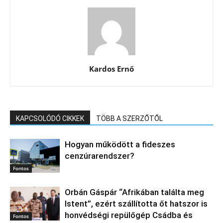
Kardos Ernő
KAPCSOLÓDÓ CIKKEK
TÖBB A SZERZŐTŐL
Hogyan működött a fideszes
cenzúrarendszer?
Fontos
Orbán Gáspár “Afrikában találta meg
Istent”, ezért szállította őt hatszor is
honvédségi repülőgép Csádba és
Fontos