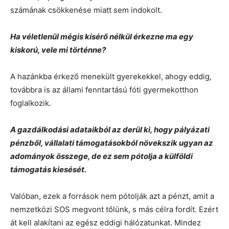
számának csökkenése miatt sem indokolt.
Ha véletlenül mégis kísérő nélkül érkezne ma egy
kiskorú, vele mi történne?
A hazánkba érkező menekült gyerekekkel, ahogy eddig,
továbbra is az állami fenntartású fóti gyermekotthon
foglalkozik.
A gazdálkodási adataikból az derül ki, hogy pályázati
pénzből, vállalati támogatásokból növekszik ugyan az
adományok összege, de ez sem pótolja a külföldi
támogatás kiesését.
Valóban, ezek a források nem pótolják azt a pénzt, amit a
nemzetközi SOS megvont tőlünk, s más célra fordít. Ezért
át kell alakítani az egész eddigi hálózatunkat. Mindez