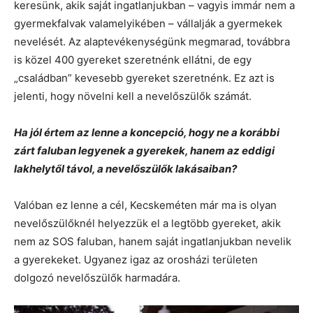
keresünk, akik saját ingatlanjukban – vagyis immár nem a
gyermekfalvak valamelyikében – vállalják a gyermekek
nevelését. Az alaptevékenységünk megmarad, továbbra
is közel 400 gyereket szeretnénk ellátni, de egy
„családban” kevesebb gyereket szeretnénk. Ez azt is
jelenti, hogy növelni kell a nevelőszülők számát.
Ha jól értem az lenne a koncepció, hogy ne a korábbi
zárt faluban legyenek a gyerekek, hanem az eddigi
lakhelytől távol, a nevelőszülők lakásaiban?
Valóban ez lenne a cél, Kecskeméten már ma is olyan
nevelőszülőknél helyezzük el a legtöbb gyereket, akik
nem az SOS faluban, hanem saját ingatlanjukban nevelik
a gyerekeket. Ugyanez igaz az orosházi területen
dolgozó nevelőszülők harmadára.