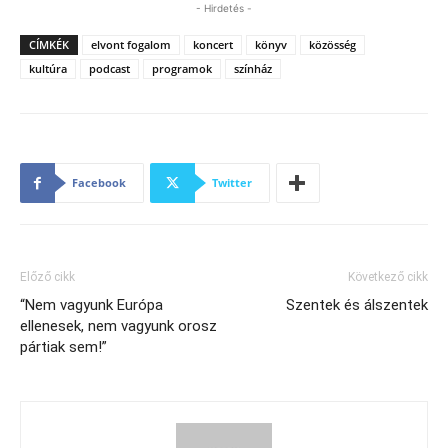
- Hirdetés -
CÍMKÉK
elvont fogalom
koncert
könyv
közösség
kultúra
podcast
programok
színház
Facebook
Twitter
Előző cikk
Következő cikk
“Nem vagyunk Európa
Szentek és álszentek
ellenesek, nem vagyunk orosz
pártiak sem!”