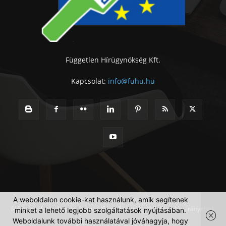
Független Hírügynökség Kft.
Kapcsolat:
info@fuhu.hu
A weboldalon cookie-kat használunk, amik segítenek
Médiaajánlat
Impresszum
Szerzői jogok
Adatkezelési irányelvek
minket a lehető legjobb szolgáltatások nyújtásában.
Weboldalunk további használatával jóváhagyja, hogy