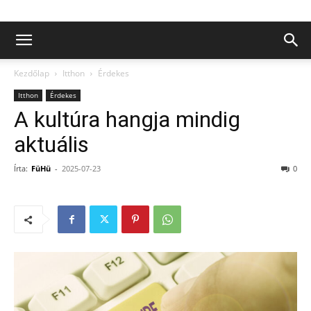
Kezdőlap
Itthon
Érdekes
Itthon
Érdekes
A kultúra hangja mindig
aktuális
Írta:
FüHü
-
2025-07-23
0