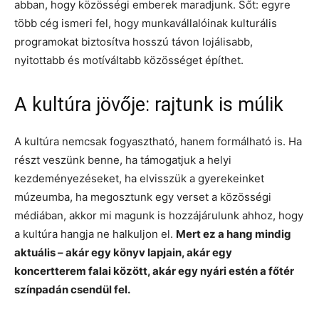
abban, hogy közösségi emberek maradjunk. Sőt: egyre
több cég ismeri fel, hogy munkavállalóinak kulturális
programokat biztosítva hosszú távon lojálisabb,
nyitottabb és motíváltabb közösséget építhet.
A kultúra jövője: rajtunk is múlik
A kultúra nemcsak fogyasztható, hanem formálható is. Ha
részt veszünk benne, ha támogatjuk a helyi
kezdeményezéseket, ha elvisszük a gyerekeinket
múzeumba, ha megosztunk egy verset a közösségi
médiában, akkor mi magunk is hozzájárulunk ahhoz, hogy
a kultúra hangja ne halkuljon el.
Mert ez a hang mindig
aktuális – akár egy könyv lapjain, akár egy
koncertterem falai között, akár egy nyári estén a főtér
színpadán csendül fel.