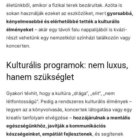
életünkből, amikor a fizikai terek bezárultak. Azóta is
sokan használják ezeket az eszközöket, mert
gyorsabbá,
kényelmesebbé és elérhetőbbé tették a kulturális
élményeket
– akár egy távoli falu nappalijából is kvázi-
részt vehetünk egy nemzetközi színházi találkozón vagy
koncerten.
Kulturális programok: nem luxus,
hanem szükséglet
Gyakori tévhit, hogy a kultúra „drága”, „elit”, „nem
létfontosságú”. Pedig a rendszeres kulturális élmények –
legyen az a könyvolvasás, koncertek látogatása vagy egy
kreatív tanfolyam elvégzése –
hozzájárulnak a mentális
egészségünkhöz, javítják a kommunikációs
készségeinket, empátiát fejlesztenek
, és segítenek