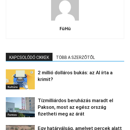
FüHü
KAPCSOLÓDÓ CIKKEK
TÖBB A SZERZŐTŐL
2 millió dolláros bukás: az AI írta a
krimit?
Kultúra
Tízmilliárdos beruházás maradt el
Pakson, most az egész ország
fizetheti meg az árát
Fontos
Egy határválság, amelyet percek alatt