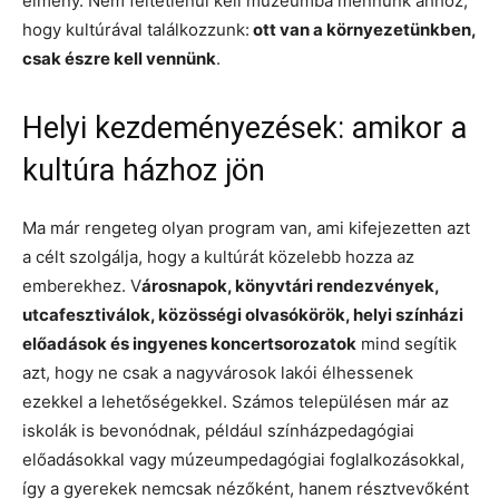
élmény. Nem feltétlenül kell múzeumba mennünk ahhoz,
hogy kultúrával találkozzunk:
ott van a környezetünkben,
csak észre kell vennünk
.
Helyi kezdeményezések: amikor a
kultúra házhoz jön
Ma már rengeteg olyan program van, ami kifejezetten azt
a célt szolgálja, hogy a kultúrát közelebb hozza az
emberekhez. V
árosnapok, könyvtári rendezvények,
utcafesztiválok, közösségi olvasókörök, helyi színházi
előadások és ingyenes koncertsorozatok
mind segítik
azt, hogy ne csak a nagyvárosok lakói élhessenek
ezekkel a lehetőségekkel. Számos településen már az
iskolák is bevonódnak, például színházpedagógiai
előadásokkal vagy múzeumpedagógiai foglalkozásokkal,
így a gyerekek nemcsak nézőként, hanem résztvevőként