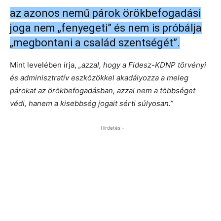
az azonos nemű párok örökbefogadási
joga nem „fenyegeti” és nem is próbálja
„megbontani a család szentségét”.
Mint levelében írja,
„azzal, hogy a Fidesz-KDNP törvényi
és adminisztratív eszközökkel akadályozza a meleg
párokat az örökbefogadásban, azzal nem a többséget
védi, hanem a kisebbség jogait sérti súlyosan.”
- Hirdetés -