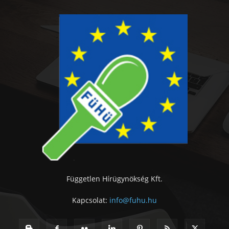
Független Hírügynökség Kft.
Kapcsolat:
info@fuhu.hu