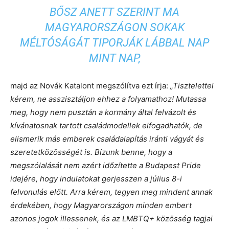
BŐSZ ANETT SZERINT MA
MAGYARORSZÁGON SOKAK
MÉLTÓSÁGÁT TIPORJÁK LÁBBAL NAP
MINT NAP,
majd az Novák Katalont megszólítva ezt írja:
„Tisztelettel
kérem, ne asszisztáljon ehhez a folyamathoz! Mutassa
meg, hogy nem pusztán a kormány által felvázolt és
kívánatosnak tartott családmodellek elfogadhatók, de
elismerik más emberek családalapítás iránti vágyát és
szeretetközösségét is. Bízunk benne, hogy a
megszólalását nem azért időzítette a Budapest Pride
idejére, hogy indulatokat gerjesszen a július 8-i
felvonulás előtt. Arra kérem, tegyen meg mindent annak
érdekében, hogy Magyarországon minden embert
azonos jogok illessenek, és az LMBTQ+ közösség tagjai