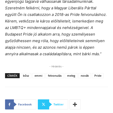
egyenjogú tagjaivá válhassanak társadalmunknak.
Szeretném felkérni, hogy a Magyar Liberális Párttal
együtt Ön is csatlakozzon a 2018-as Pride felvonuláshoz.
Kérem, vetkőzze le káros előítéleteit, ismerkedjen meg
az LMBTQ+ mindennapjaival és nehézségeivel. A
Budapest Pride jó alkalom arra, hogy személyesen
győződhessen meg róla, hogy előítéleteinek semmilyen
alapja nincsen, és az azonos nemű párok is éppen
annyira alkalmasak a családalapításra, mint bárki más.”
- Hirdetés -
CÍMKÉK
bősz
emmi
felvonulás
meleg
novák
Pride
Facebook
Twitter