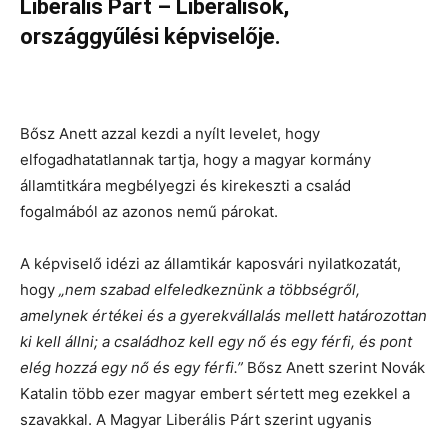
Liberális Párt – Liberálisok,
országgyűlési képviselője.
Bősz Anett azzal kezdi a nyílt levelet, hogy
elfogadhatatlannak tartja, hogy a magyar kormány
államtitkára megbélyegzi és kirekeszti a család
fogalmából az azonos nemű párokat.
A képviselő idézi az államtikár kaposvári nyilatkozatát,
hogy
„nem szabad elfeledkeznünk a többségről,
amelynek értékei és a gyerekvállalás mellett határozottan
ki kell állni; a családhoz kell egy nő és egy férfi, és pont
elég hozzá egy nő és egy férfi.”
Bősz Anett szerint Novák
Katalin több ezer magyar embert sértett meg ezekkel a
szavakkal. A Magyar Liberális Párt szerint ugyanis