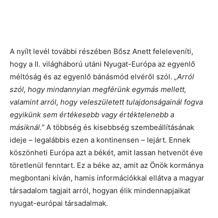
A nyílt levél további részében Bősz Anett feleleveníti,
hogy a II. világháború utáni Nyugat-Európa az egyenlő
méltóság és az egyenlő bánásmód elvéről szól.
„Arról
szól, hogy mindannyian megférünk egymás mellett,
valamint arról, hogy veleszületett tulajdonságainál fogva
egyikünk sem értékesebb vagy értéktelenebb a
másiknál.”
A többség és kisebbség szembeállításának
ideje – legalábbis ezen a kontinensen – lejárt. Ennek
köszönheti Európa azt a békét, amit lassan hetvenöt éve
töretlenül fenntart. Ez a béke az, amit az Önök kormánya
megbontani kíván, hamis információkkal ellátva a magyar
társadalom tagjait arról, hogyan élik mindennapjaikat
nyugat-európai társadalmak.