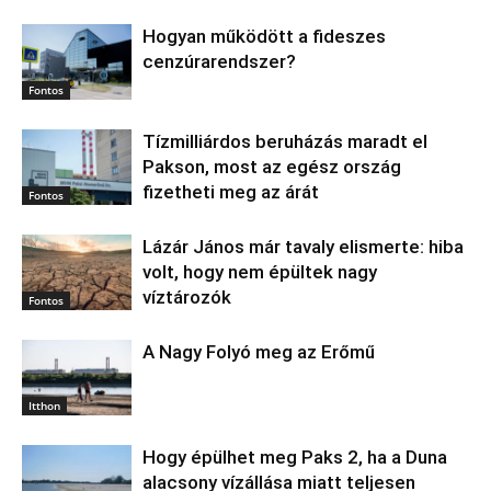
Hogyan működött a fideszes
cenzúrarendszer?
Fontos
Tízmilliárdos beruházás maradt el
Pakson, most az egész ország
fizetheti meg az árát
Fontos
Lázár János már tavaly elismerte: hiba
volt, hogy nem épültek nagy
víztározók
Fontos
A Nagy Folyó meg az Erőmű
Itthon
Hogy épülhet meg Paks 2, ha a Duna
alacsony vízállása miatt teljesen