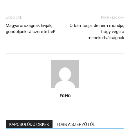
Előző cikk
Következő cikk
Magyarországnak hívják,
Orbán tudja, de nem mondja,
gondoljunk rá szeretettel!
hogy vége a
menekültválságnak
FüHü
KAPCSOLÓDÓ CIKKEK
TÖBB A SZERZŐTŐL