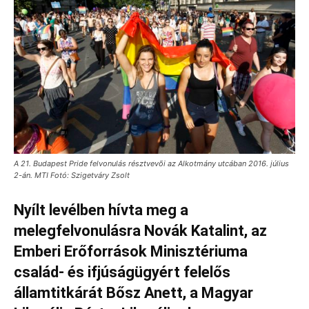
A 21. Budapest Pride felvonulás résztvevõi az Alkotmány utcában 2016. július
2-án. MTI Fotó: Szigetváry Zsolt
Nyílt levélben hívta meg a
melegfelvonulásra Novák Katalint, az
Emberi Erőforrások Minisztériuma
család- és ifjúságügyért felelős
államtitkárát Bősz Anett, a Magyar