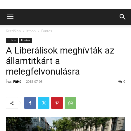
Kezdőlap
Itthon
Fontos
Itthon
Fontos
A Liberálisok meghívták az
államtitkárt a
melegfelvonulásra
Írta:
FüHü
-
2018-07-03
0