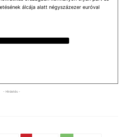
etésének álcája alatt négyszázezer euróval
- Hirdetés -