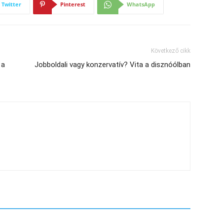
Twitter
Pinterest
WhatsApp
Következő cikk
 a
Jobboldali vagy konzervatív? Vita a disznóólban