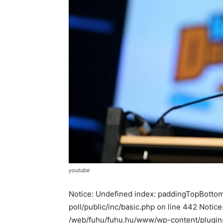
youtube
Notice: Undefined index: paddingTopBotto
poll/public/inc/basic.php on line 442 Notic
/web/fuhu/fuhu.hu/www/wp-content/plugins/