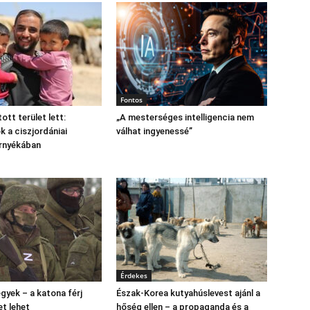
Fontos
tott terület lett:
„A mesterséges intelligencia nem
 a ciszjordániai
válhat ingyenessé”
árnyékában
Érdekes
gyek – a katona férj
Észak‑Korea kutyahúslevest ajánl a
et lehet
hőség ellen – a propaganda és a