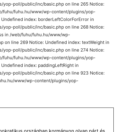
op-poll/public/inc/basic.php on line 265 Notice:
b/fuhu/fuhu.hu/www/wp-content/plugins/yop-
e: Undefined index: borderLeftColorForError in
op-poll/public/inc/basic.php on line 268 Notice:
ss in /web/fuhu/fuhu.hu/www/wp-
hp on line 269 Notice: Undefined index: textWeight in
op-poll/public/inc/basic.php on line 274 Notice:
b/fuhu/fuhu.hu/www/wp-content/plugins/yop-
: Undefined index: paddingLeftRight in
yop-poll/public/inc/basic.php on line 923 Notice:
/fuhu.hu/www/wp-content/plugins/yop-
okratikus országban kormányon olyan párt és