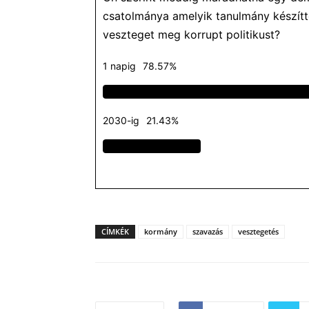
csatolmánya amelyik tanulmány készítt
veszteget meg korrupt politikust?
1 napig
78.57%
2030-ig
21.43%
CÍMKÉK
kormány
szavazás
vesztegetés