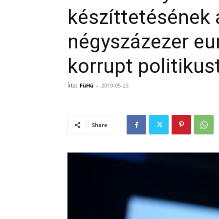
készíttetésének á
négyszázezer eu
korrupt politikus
Írta:
FüHü
-
2019-05-23
Share