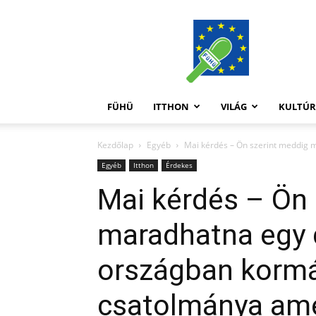
FüHü
FÜHÜ
ITTHON
VILÁG
KULTÚ
Kezdőlap
Egyéb
Mai kérdés – Ön szerint meddig 
Egyéb
Itthon
Érdekes
Mai kérdés – Ön 
maradhatna egy 
országban kormá
csatolmánya ame