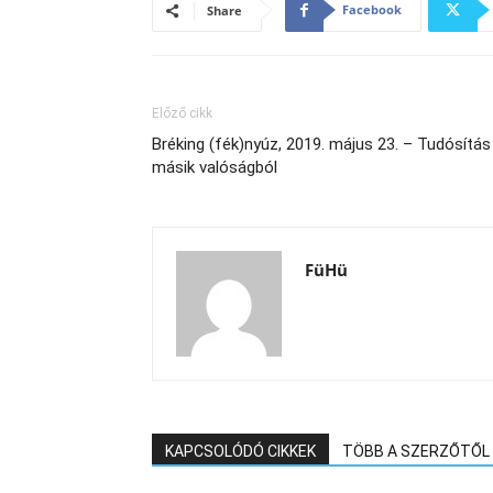
Facebook
Share
Előző cikk
Bréking (fék)nyúz, 2019. május 23. – Tudósítás
másik valóságból
FüHü
KAPCSOLÓDÓ CIKKEK
TÖBB A SZERZŐTŐL