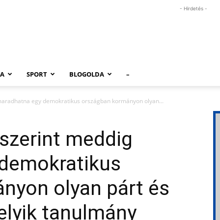
- Hirdetés -
RA
SPORT
BLOGOLDA
–
maradhatna egy demokratikus országban kormányon olyan...
szerint meddig
demokratikus
nyon olyan párt és
lyik tanulmány