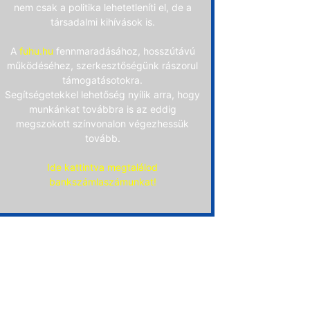
nem csak a politika lehetetleníti el, de a
társadalmi kihívások is.
A
fuhu.hu
fennmaradásához, hosszútávú
működéséhez, szerkesztőségünk rászorul
támogatásotokra.
Segítségetekkel lehetőség nyílik arra, hogy
munkánkat továbbra is az eddig
megszokott színvonalon végezhessük
tovább.
Ide kattintva megtalálod
bankszámlaszámunkat!