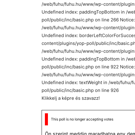
/web/fuhu/fuhu.hu/www/wp-content/plugins/y
Undefined index: paddingTopBottom in /we
poll/public/inc/basic.php on line 266 Notic
/web/fuhu/fuhu.hu/www/wp-content/plugins/y
Undefined index: borderLeftColorForSucce
content/plugins/yop-poll/public/inc/basic.p
/web/fuhu/fuhu.hu/www/wp-content/plugins/y
Undefined index: paddingTopBottom in /we
poll/public/inc/basic.php on line 922 Notice
/web/fuhu/fuhu.hu/www/wp-content/plugins/
Undefined index: textWeight in /web/fuhu
poll/public/inc/basic.php on line 926
Klikkelj a képre és szavazz!
This poll is no longer accepting votes
Ön szerint meddig maradhatna egy dem