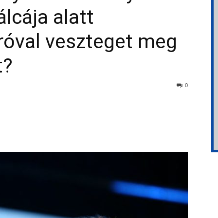
lcája alatt
róval veszteget meg
t?
0