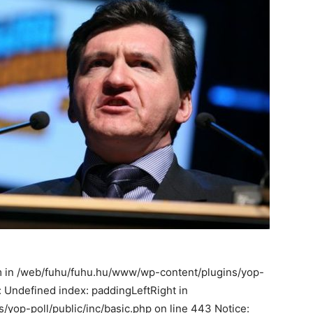
m in /web/fuhu/fuhu.hu/www/wp-content/plugins/yop-
e: Undefined index: paddingLeftRight in
yop-poll/public/inc/basic.php on line 443 Notice: