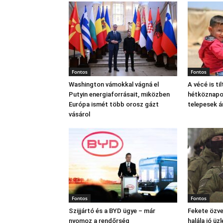
Fontos
Fontos
Washington vámokkal vágná el
A vécé is til
Putyin energiaforrásait, miközben
hétköznapok
Európa ismét több orosz gázt
telepesek 
vásárol
Fontos
Fontos
Szijjártó és a BYD ügye – már
Fekete özve
nyomoz a rendőrség
halála jó üzl