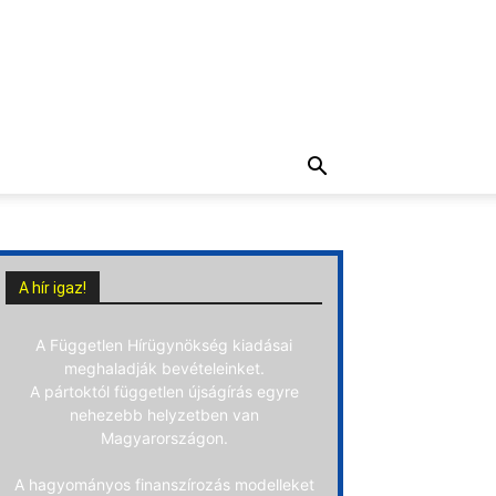
A hír igaz!
A Független Hírügynökség kiadásai
meghaladják bevételeinket.
A pártoktól független újságírás egyre
nehezebb helyzetben van
Magyarországon.
A hagyományos finanszírozás modelleket