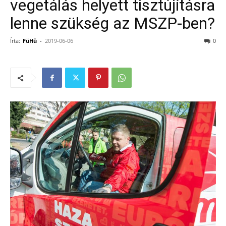
vegetálás helyett tisztújításra
lenne szükség az MSZP-ben?
Írta:
FüHü
-
2019-06-06
0