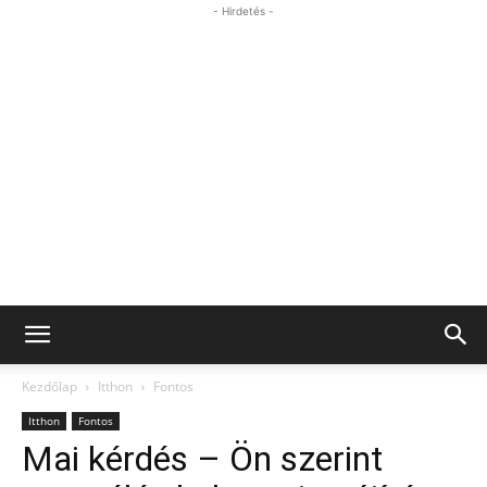
- Hirdetés -
Kezdőlap
Itthon
Fontos
Itthon
Fontos
Mai kérdés – Ön szerint