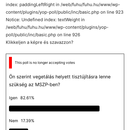
index: paddingLeftRight in /web/fuhu/fuhu.hu/www/wp-
content/plugins/yop-poll/public/inc/basic.php on line 923
Notice: Undefined index: textWeight in
/web/fuhu/fuhu.hu/www/wp-content/plugins/yop-
poll/public/inc/basic.php on line 926
Klikkeljen a képre és szavazzon?
This poll is no longer accepting votes
Ön szerint vegetálás helyett tisztújításra lenne
szükség az MSZP-ben?
Igen
82.61%
Nem
17.39%