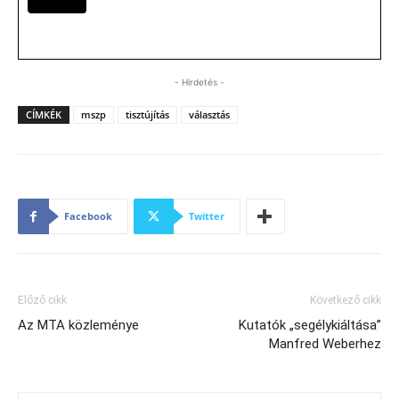
- Hirdetés -
CÍMKÉK
mszp
tisztújítás
választás
Facebook
Twitter
Előző cikk
Következő cikk
Az MTA közleménye
Kutatók „segélykiáltása”
Manfred Weberhez