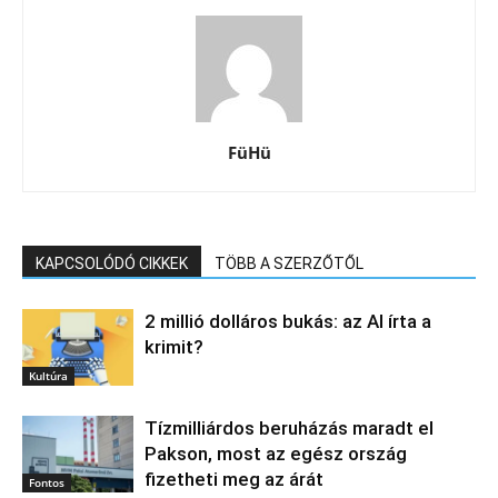
FüHü
KAPCSOLÓDÓ CIKKEK
TÖBB A SZERZŐTŐL
2 millió dolláros bukás: az AI írta a
krimit?
Kultúra
Tízmilliárdos beruházás maradt el
Pakson, most az egész ország
fizetheti meg az árát
Fontos