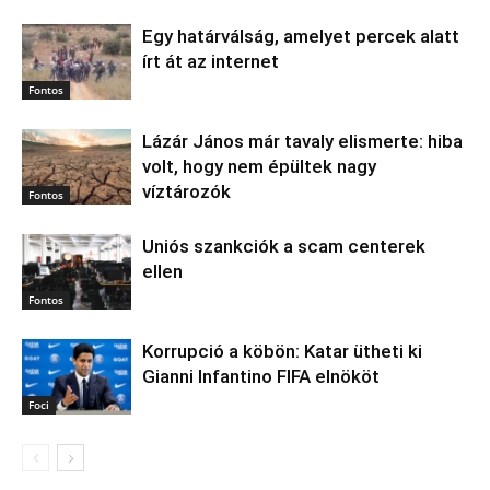
Egy határválság, amelyet percek alatt
írt át az internet
Fontos
Lázár János már tavaly elismerte: hiba
volt, hogy nem épültek nagy
víztározók
Fontos
Uniós szankciók a scam centerek
ellen
Fontos
Korrupció a köbön: Katar ütheti ki
Gianni Infantino FIFA elnököt
Foci