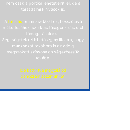
nem csak a politika lehetetleníti el, de a
társadalmi kihívások is.
A
fuhu.hu
fennmaradásához, hosszútávú
működéséhez, szerkesztőségünk rászorul
támogatásotokra.
Segítségetekkel lehetőség nyílik arra, hogy
munkánkat továbbra is az eddig
megszokott színvonalon végezhessük
tovább.
Ide kattintva megtalálod
bankszámlaszámunkat!