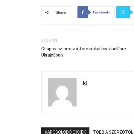
Facebook
Share
Előző cikk
Csapás az orosz informatikai hadviselésre
Ukrajnában
ki
KAPCSOLÓDÓ CIKKEK
TÖBB A SZERZŐTŐL