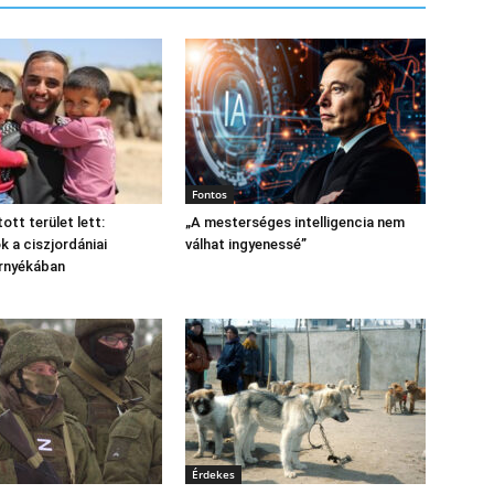
Fontos
tott terület lett:
„A mesterséges intelligencia nem
 a ciszjordániai
válhat ingyenessé”
árnyékában
Érdekes