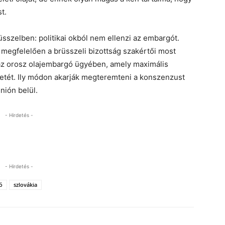
t.
szelben: politikai okból nem ellenzi az embargót.
 megfelelően a brüsszeli bizottság szakértői most
 az orosz olajembargó ügyében, amely maximális
etét. Ily módon akarják megteremteni a konszenzust
nión belül.
- Hirdetés -
- Hirdetés -
ó
szlovákia