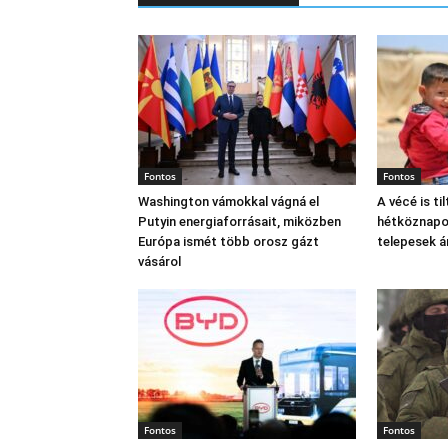
Fontos
Fontos
Washington vámokkal vágná el
A vécé is til
Putyin energiaforrásait, miközben
hétköznapok
Európa ismét több orosz gázt
telepesek 
vásárol
Fontos
Fontos