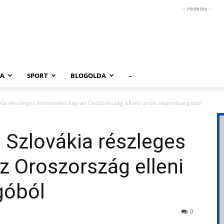
- Hirdetés -
RA
SPORT
BLOGOLDA
–
ia részleges felmentést kap az Oroszország elleni uniós olajembargóból
 Szlovákia részleges
z Oroszország elleni
góból
0