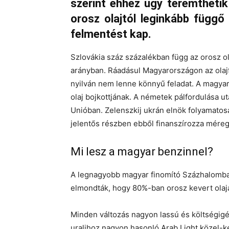
szerint ehhez úgy teremthetik
orosz olajtól leginkább függ
felmentést kap.
Szlovákia száz százalékban függ az orosz o
arányban. Ráadásul Magyarországon az olajfin
nyilván nem lenne könnyű feladat. A magyar
olaj bojkottjának. A németek pálfordulása u
Unióban. Zelenszkij ukrán elnök folyamatosan
jelentős részben ebből finanszírozza mére
Mi lesz a magyar benzinnel?
A legnagyobb magyar finomító Százhalomba
elmondták, hogy 80%-ban orosz kevert olaja
Minden változás nagyon lassú és költségig
uralihoz nagyon hasonló Arab Light közel-ke