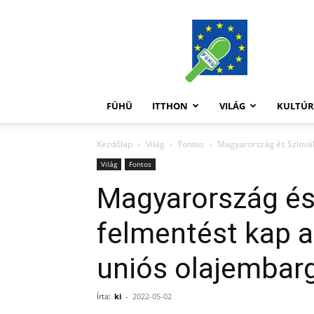
FüHü
FÜHÜ
ITTHON
VILÁG
KULTÚ
Kezdőlap
Világ
Fontos
Magyarország és Szlovák
Világ
Fontos
Magyarország és
felmentést kap a
uniós olajembar
Írta:
ki
-
2022-05-02