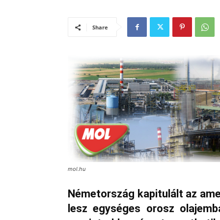
Share
mol.hu
Németország kapitulált az amer
lesz egységes orosz olajemba