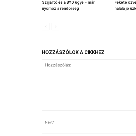
Szijjártó és a BYD ügye – már
Fekete özve
nyomoz a rendőrség
halála jó üzl
HOZZÁSZÓLOK A CIKKHEZ