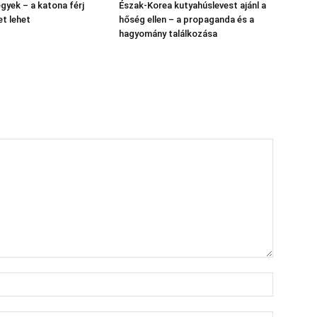
gyek – a katona férj
Észak‑Korea kutyahúslevest ajánl a
et lehet
hőség ellen – a propaganda és a
hagyomány találkozása