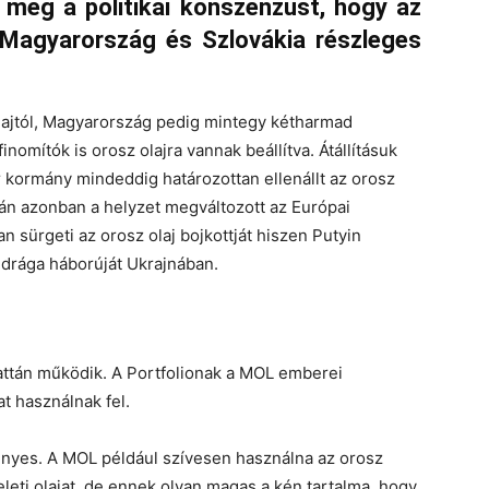
 meg a politikai konszenzust, hogy az
ő Magyarország és Szlovákia részleges
lajtól, Magyarország pedig mintegy kétharmad
omítók is orosz olajra vannak beállítva. Átállításuk
 kormány mindeddig határozottan ellenállt az orosz
tán azonban a helyzet megváltozott az Európai
 sürgeti az orosz olaj bojkottját hiszen Putyin
gdrága háborúját Ukrajnában.
ttán működik. A Portfolionak a MOL emberei
t használnak fel.
ényes. A MOL például szívesen használna az orosz
leti olajat, de ennek olyan magas a kén tartalma, hogy