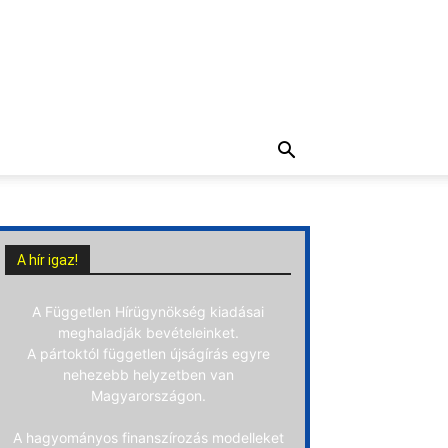
A hír igaz!
A Független Hírügynökség kiadásai
meghaladják bevételeinket.
A pártoktól független újságírás egyre
nehezebb helyzetben van
Magyarországon.
A hagyományos finanszírozás modelleket