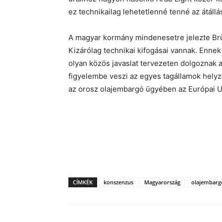
ez technikailag lehetetlenné tenné az átállás
A magyar kormány mindenesetre jelezte Brüs
Kizárólag technikai kifogásai vannak. Ennek
olyan közös javaslat tervezeten dolgoznak
figyelembe veszi az egyes tagállamok helyz
az orosz olajembargó ügyében az Európai U
CÍMKÉK
konszenzus
Magyarország
olajembarg